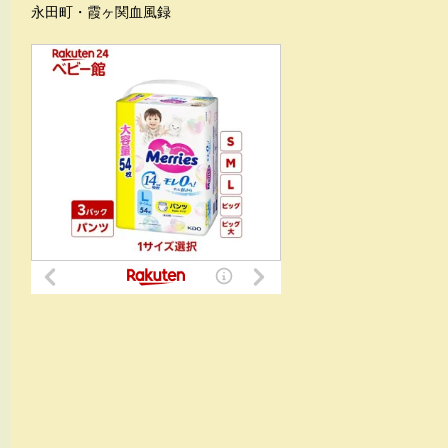
永田町・霞ヶ関血風録