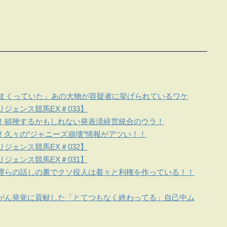
しまくっていた」あの大物が容疑者に挙げられているワケ
ジェンス競馬EX＃033】
！頓挫するかもしれない発表済経営統合のウラ！
！久々の“ジャニーズ崩壊”情報がアツい！！
ジェンス競馬EX＃032】
ジェンス競馬EX＃031】
理らの話しの裏でクソ役人は着々と利権を作っている！！
がん発覚に貢献した「とてつもなく終わってる」自己中ム