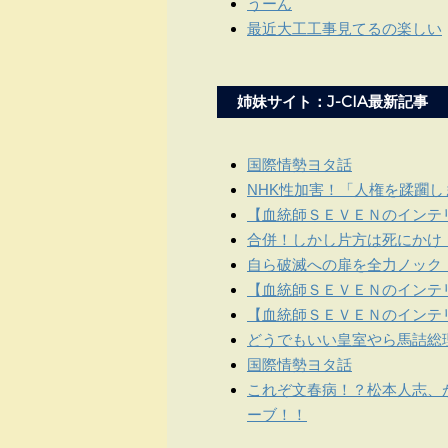
うーん
最近大工工事見てるの楽しい
姉妹サイト：J-CIA最新記事
国際情勢ヨタ話
NHK性加害！「人権を蹂躙
【血統師ＳＥＶＥＮのインテリ
合併！しかし片方は死にかけ
自ら破滅への扉を全力ノック
【血統師ＳＥＶＥＮのインテリ
【血統師ＳＥＶＥＮのインテリ
どうでもいい皇室やら馬詰総
国際情勢ヨタ話
これぞ文春病！？松本人志、
ーブ！！