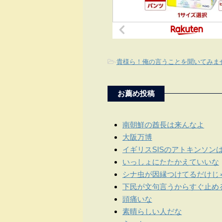
-
貴様ら！俺の言うことを聞いてみま
お薦め投稿
南朝鮮の酋長は来んなよ
大阪万博
イギリスSISのアトキンソン
いっしょにたたかえていいな
シナ虫が因縁つけてるだけじ
下民が文句言うからすぐ止め
頭痛いな
素晴らしい人だな