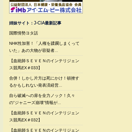
姉妹サイト：J-CIA最新記事
国際情勢ヨタ話
NHK性加害！「人権を蹂躙しまくって
いた」あの大物が容疑者...
【血統師ＳＥＶＥＮのインテリジェン
ス競馬EX＃033】
合併！しかし片方は死にかけ！頓挫す
るかもしれない発表済経営...
自ら破滅への扉を全力ノック！久々
の“ジャニーズ崩壊”情報が...
【血統師ＳＥＶＥＮのインテリジェン
ス競馬EX＃032】
【血統師ＳＥＶＥＮのインテリジェン