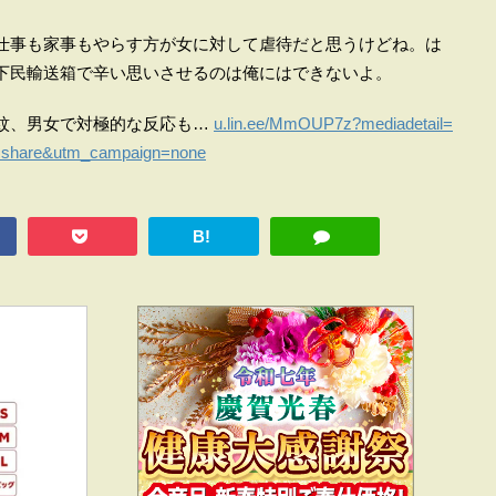
仕事も家事もやらす方が女に対して虐待だと思うけどね。は
下民輸送箱で辛い思いさせるのは俺にはできないよ。
紋、男女で対極的な反応も…
u.lin.ee/MmOUP7z?mediadetail=
=share&utm_campaign=none
B!