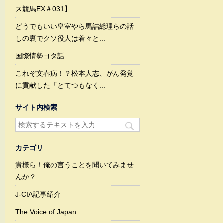
ス競馬EX＃031】
どうでもいい皇室やら馬詰総理らの話
しの裏でクソ役人は着々と...
国際情勢ヨタ話
これぞ文春病！？松本人志、がん発覚
に貢献した「とてつもなく...
サイト内検索
カテゴリ
貴様ら！俺の言うことを聞いてみませ
んか？
J-CIA記事紹介
The Voice of Japan