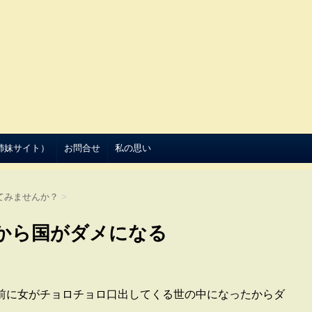
（姉妹サイト）
お問合せ
私の思い
てみませんか？
>
から国がダメになる
前に女がチョロチョロ口出してくる世の中になったからダ