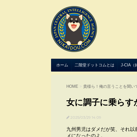
ホーム
二階堂ドットコムとは
J-CIA
HOME
>
貴様ら！俺の言うことを聞い
女に調子に乗らす
2025/03/29 14:09
九州男児はダメだが笑、それ以
メになったのよ。