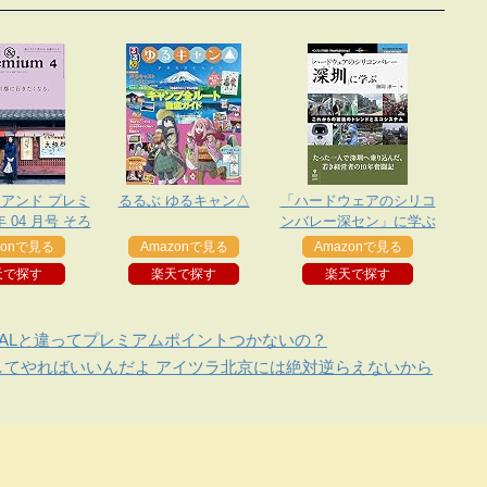
m アンド プレミ
るるぶ ゆるキャン△
「ハードウェアのシリコ
年 04 月号 そろ
ンバレー深セン」に学ぶ
都に行きたくな
−これからの製造のトレン
zonで見る
Amazonで見る
Amazonで見る
る。
ドとエコシステム
天で探す
楽天で探す
楽天で探す
JALと違ってプレミアムポイントつかないの？
してやればいいんだよ アイツラ北京には絶対逆らえないから