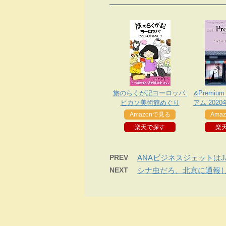
旅のらくが記ヨーロッパ:
&Premiu
ピカソ美術館めぐり
アム 2020
そろ、京
Amazonで見る
Ama
楽天で探す
楽
PREV
ANAビジネスジェットは
NEXT
シナ虫だろ、北京に通報