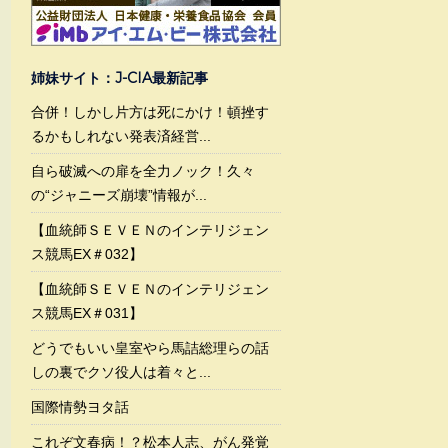
姉妹サイト：J-CIA最新記事
合併！しかし片方は死にかけ！頓挫す
るかもしれない発表済経営...
自ら破滅への扉を全力ノック！久々
の“ジャニーズ崩壊”情報が...
【血統師ＳＥＶＥＮのインテリジェン
ス競馬EX＃032】
【血統師ＳＥＶＥＮのインテリジェン
ス競馬EX＃031】
どうでもいい皇室やら馬詰総理らの話
しの裏でクソ役人は着々と...
国際情勢ヨタ話
これぞ文春病！？松本人志、がん発覚