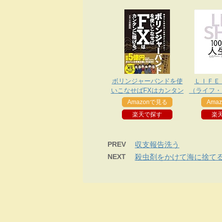
ボリンジャーバンドを使
ＬＩＦＥ
いこなせばFXはカンタン
（ライフ・
に稼げる！2019年最新版
０年時
Amazonで見る
Ama
楽天で探す
楽
PREV
収支報告洗う
NEXT
殺虫剤をかけて海に捨て