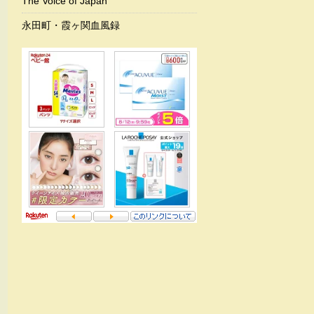
The Voice of Japan
永田町・霞ヶ関血風録