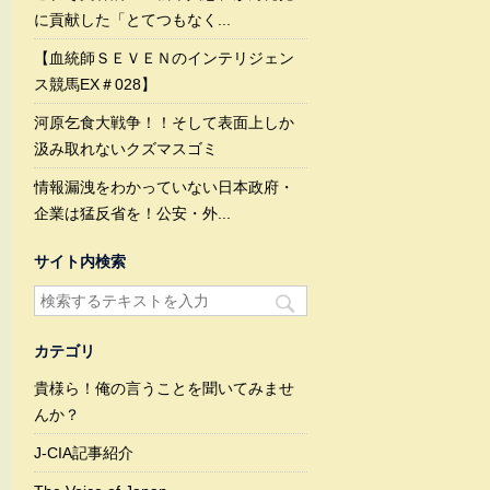
に貢献した「とてつもなく...
【血統師ＳＥＶＥＮのインテリジェン
ス競馬EX＃028】
河原乞食大戦争！！そして表面上しか
汲み取れないクズマスゴミ
情報漏洩をわかっていない日本政府・
企業は猛反省を！公安・外...
サイト内検索
カテゴリ
貴様ら！俺の言うことを聞いてみませ
んか？
J-CIA記事紹介