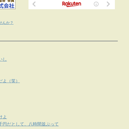
せんか？
いし
だよ（笑）
けよ
千円だとして、八時間並ぶって