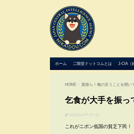
ホーム
二階堂ドットコムとは
J-CIA
HOME
>
貴様ら！俺の言うことを聞い
乞食が大手を振っ
2025/04/17 07:49
これがニポン低国の貧乏下民！