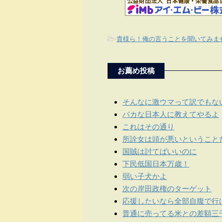
-
貴様ら！俺の言うことを聞いてみま
お薦め投稿
そんなに激ウマって訳でもな
バカな日本人に教えてやるよ
これはその通り
所詮女は頭が悪いということ
国賊は討てばいいのに
下民低国日本万歳！
弱い子犬かよ
次の岸田政権のターゲット
応援したいなら全部自腹で行
普通に売ってる米との差額三