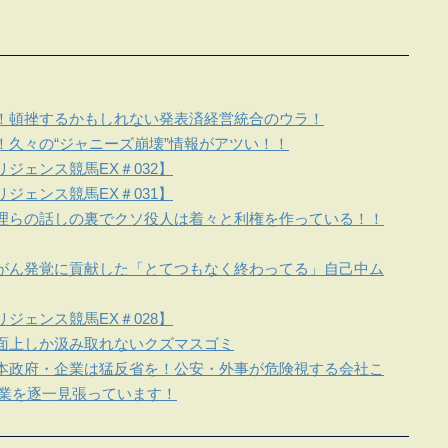
！頓挫するかもしれない発表済経営統合のウラ！
！久々の“ジャニーズ崩壊”情報がアツい！！
ジェンス競馬EX＃032】
ジェンス競馬EX＃031】
理らの話しの裏でクソ役人は着々と利権を作っている！！
がん発覚に貢献した「とてつもなく終わってる」自己中ム
ジェンス競馬EX＃028】
面上しか汲み取れないクズマスゴミ
本政府・企業は猛反省を！公安・外事が危険視する会社こ
企業を逐一見張っています！