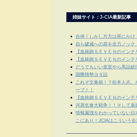
姉妹サイト：J-CIA最新記事
合併！しかし片方は死にかけ
自ら破滅への扉を全力ノック
【血統師ＳＥＶＥＮのインテリ
【血統師ＳＥＶＥＮのインテリ
どうでもいい皇室やら馬詰総
国際情勢ヨタ話
これぞ文春病！？松本人志、
ーブ！！
【血統師ＳＥＶＥＮのインテリ
河原乞食大戦争！！そして表
情報漏洩をわかっていない日
こにあり！JCIAはこういう