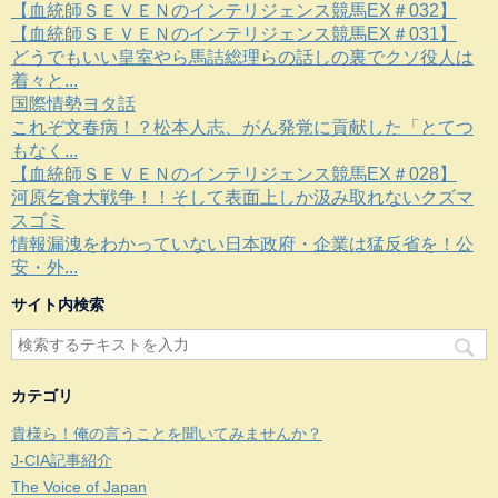
【血統師ＳＥＶＥＮのインテリジェンス競馬EX＃032】
【血統師ＳＥＶＥＮのインテリジェンス競馬EX＃031】
どうでもいい皇室やら馬詰総理らの話しの裏でクソ役人は
着々と...
国際情勢ヨタ話
これぞ文春病！？松本人志、がん発覚に貢献した「とてつ
もなく...
【血統師ＳＥＶＥＮのインテリジェンス競馬EX＃028】
河原乞食大戦争！！そして表面上しか汲み取れないクズマ
スゴミ
情報漏洩をわかっていない日本政府・企業は猛反省を！公
安・外...
サイト内検索
カテゴリ
貴様ら！俺の言うことを聞いてみませんか？
J-CIA記事紹介
The Voice of Japan