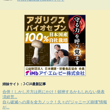
姉妹サイト：J-CIA最新記事
合併！しかし片方は死にかけ！頓挫するかもしれない発表
済経営...
自ら破滅への扉を全力ノック！久々の“ジャニーズ崩壊”情報
が...