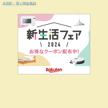
永田町・霞ヶ関血風録
二階堂ドットコムとは
私の思い
J-CIA（姉妹サイト）
お問
合せ