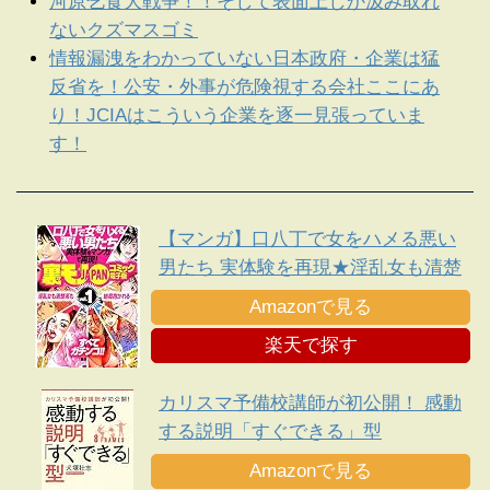
河原乞食大戦争！！そして表面上しか汲み取れ
ないクズマスゴミ
情報漏洩をわかっていない日本政府・企業は猛
反省を！公安・外事が危険視する会社ここにあ
り！JCIAはこういう企業を逐一見張っていま
す！
【マンガ】口八丁で女をハメる悪い
男たち 実体験を再現★淫乱女も清楚
系も結局抱かれる・・★平日イオン
Amazonで見る
のフードコートでヤンママたちがナ
楽天で探す
ンパ待ちしている★裏モノＪＡＰＡ
Ｎ
カリスマ予備校講師が初公開！ 感動
する説明「すぐできる」型
Amazonで見る