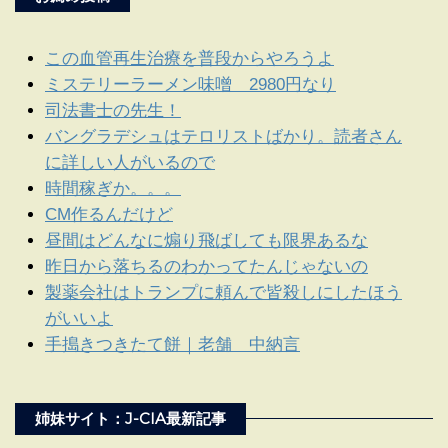
この血管再生治療を普段からやろうよ
ミステリーラーメン味噌 2980円なり
司法書士の先生！
バングラデシュはテロリストばかり。読者さん
に詳しい人がいるので
時間稼ぎか。。。
CM作るんだけど
昼間はどんなに煽り飛ばしても限界あるな
昨日から落ちるのわかってたんじゃないの
製薬会社はトランプに頼んで皆殺しにしたほう
がいいよ
手搗きつきたて餅｜老舗 中納言
姉妹サイト：J-CIA最新記事