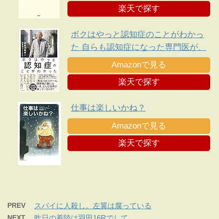
楽天で探す
ボクはやっと認知症のことがわかっ
た 自らも認知症になった専門医が、
日本人に伝えたい遺言
Amazonで見る
楽天で探す
仕事は楽しいかね？
Amazonで見る
楽天で探す
PREV
スパイに人殺し。左翼は腐っている
NEXT
昨日の着陸は羽田16Rでして