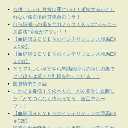
合併！しかし片方は死にかけ！頓挫するかもし
れない発表済経営統合のウラ！
自ら破滅への扉を全力ノック！久々の“ジャニー
ズ崩壊”情報がアツい！！
【血統師ＳＥＶＥＮのインテリジェンス競馬EX
＃032】
【血統師ＳＥＶＥＮのインテリジェンス競馬EX
＃031】
どうでもいい皇室やら馬詰総理らの話しの裏で
クソ役人は着々と利権を作っている！！
国際情勢ヨタ話
これぞ文春病！？松本人志、がん発覚に貢献し
た「とてつもなく終わってる」自己中ムー
ブ！！
【血統師ＳＥＶＥＮのインテリジェンス競馬EX
＃028】