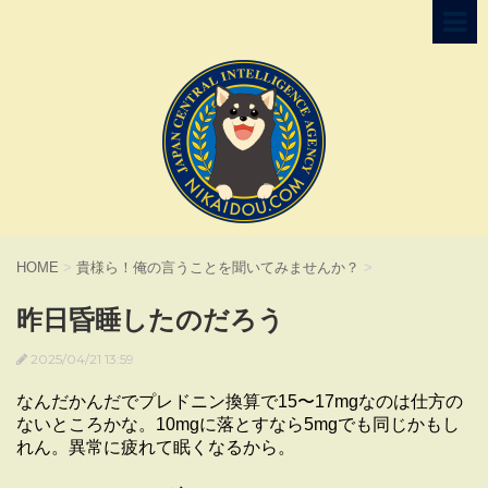
HOME
>
貴様ら！俺の言うことを聞いてみませんか？
>
昨日昏睡したのだろう
2025/04/21 13:59
なんだかんだでプレドニン換算で15〜17mgなのは仕方の
ないところかな。10mgに落とすなら5mgでも同じかもし
れん。異常に疲れて眠くなるから。