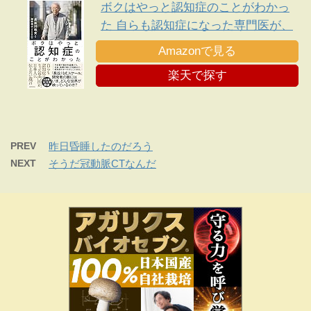
ボクはやっと認知症のことがわかっ
た 自らも認知症になった専門医が、
日本人に伝えたい遺言
Amazonで見る
楽天で探す
PREV
昨日昏睡したのだろう
NEXT
そうだ冠動脈CTなんだ