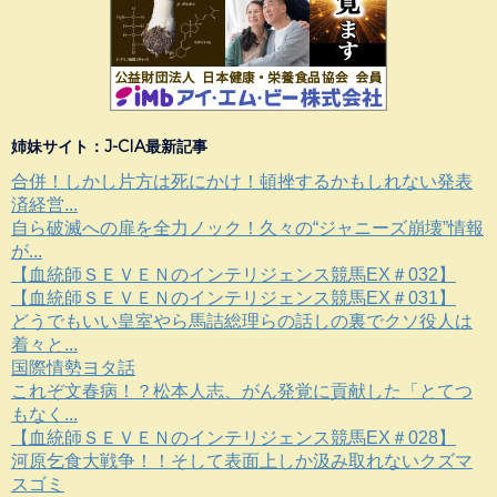
姉妹サイト：J-CIA最新記事
合併！しかし片方は死にかけ！頓挫するかもしれない発表
済経営...
自ら破滅への扉を全力ノック！久々の“ジャニーズ崩壊”情報
が...
【血統師ＳＥＶＥＮのインテリジェンス競馬EX＃032】
【血統師ＳＥＶＥＮのインテリジェンス競馬EX＃031】
どうでもいい皇室やら馬詰総理らの話しの裏でクソ役人は
着々と...
国際情勢ヨタ話
これぞ文春病！？松本人志、がん発覚に貢献した「とてつ
もなく...
【血統師ＳＥＶＥＮのインテリジェンス競馬EX＃028】
河原乞食大戦争！！そして表面上しか汲み取れないクズマ
スゴミ