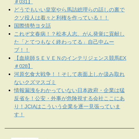
＃031】
どうでもいい皇室やら馬詰総理らの話しの裏で
クソ役人は着々と利権を作っている！！
国際情勢ヨタ話
これぞ文春病！？松本人志、がん発覚に貢献し
た「とてつもなく終わってる」自己中ムー
ブ！！
【血統師ＳＥＶＥＮのインテリジェンス競馬EX
＃028】
河原乞食大戦争！！そして表面上しか汲み取れ
ないクズマスゴミ
情報漏洩をわかっていない日本政府・企業は猛
反省を！公安・外事が危険視する会社ここにあ
り！JCIAはこういう企業を逐一見張っていま
す！