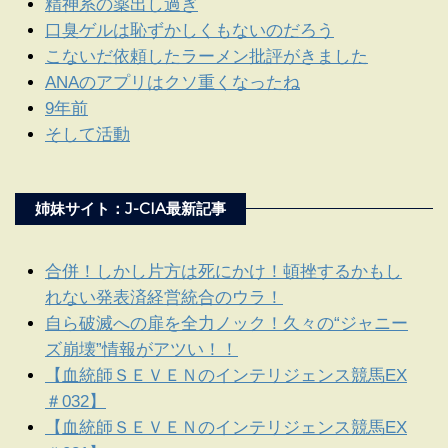
精神系の薬出し過ぎ
口臭ゲルは恥ずかしくもないのだろう
こないだ依頼したラーメン批評がきました
ANAのアプリはクソ重くなったね
9年前
そして活動
姉妹サイト：J-CIA最新記事
合併！しかし片方は死にかけ！頓挫するかもし
れない発表済経営統合のウラ！
自ら破滅への扉を全力ノック！久々の“ジャニー
ズ崩壊”情報がアツい！！
【血統師ＳＥＶＥＮのインテリジェンス競馬EX
＃032】
【血統師ＳＥＶＥＮのインテリジェンス競馬EX