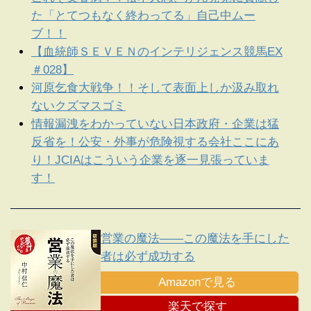
た「とてつもなく終わってる」自己中ムー
ブ！！
【血統師ＳＥＶＥＮのインテリジェンス競馬EX
＃028】
河原乞食大戦争！！そして表面上しか汲み取れ
ないクズマスゴミ
情報漏洩をわかっていない日本政府・企業は猛
反省を！公安・外事が危険視する会社ここにあ
り！JCIAはこういう企業を逐一見張っていま
す！
営業の魔法――この魔法を手にした
者は必ず成功する
Amazonで見る
楽天で探す