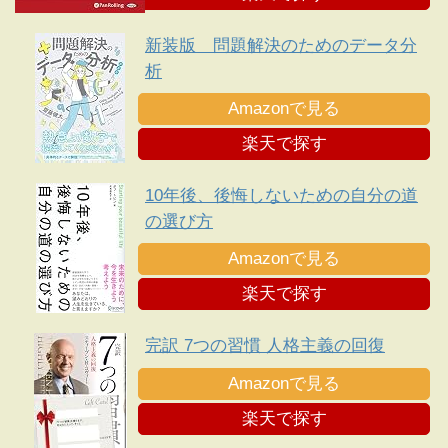
新装版 問題解決のためのデータ分
析
Amazonで見る
楽天で探す
10年後、後悔しないための自分の道
の選び方
Amazonで見る
楽天で探す
完訳 7つの習慣 人格主義の回復
Amazonで見る
楽天で探す