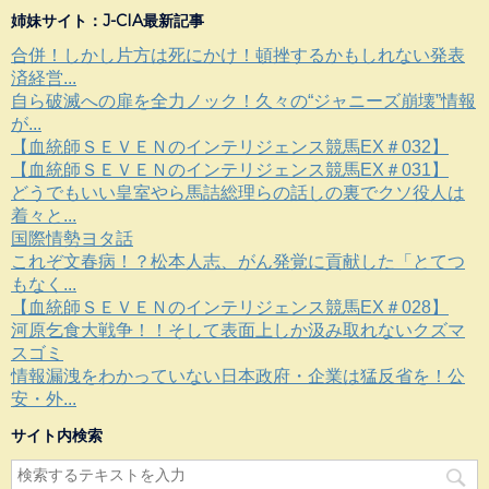
姉妹サイト：J-CIA最新記事
合併！しかし片方は死にかけ！頓挫するかもしれない発表
済経営...
自ら破滅への扉を全力ノック！久々の“ジャニーズ崩壊”情報
が...
【血統師ＳＥＶＥＮのインテリジェンス競馬EX＃032】
【血統師ＳＥＶＥＮのインテリジェンス競馬EX＃031】
どうでもいい皇室やら馬詰総理らの話しの裏でクソ役人は
着々と...
国際情勢ヨタ話
これぞ文春病！？松本人志、がん発覚に貢献した「とてつ
もなく...
【血統師ＳＥＶＥＮのインテリジェンス競馬EX＃028】
河原乞食大戦争！！そして表面上しか汲み取れないクズマ
スゴミ
情報漏洩をわかっていない日本政府・企業は猛反省を！公
安・外...
サイト内検索