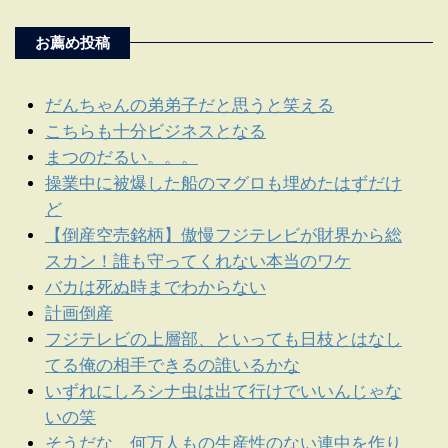
お薦め投稿
だんちゃんの弟弟子だと思うと笑える
こちらも十分ビジネスとなる
まつのだるい。。。
操業中に被爆した船のマグロも埋めたはずだけ
ど
【倒産空売銘柄】傲慢フジテレビが財界から総
スカン！誰も守ってくれない本当のワケ
バカは死ぬ時までわからない
計画倒産
フジテレビの上層部、といっても日枝とはなし
てる俺の相手できるの誰いるかな
いずれにしろシナ虫は出て行けでいいんじゃな
いの笑
そうだな、何万人もの生産性のない連中を作り