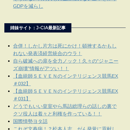
GDPを減らし
姉妹サイト：J-CIA最新記事
合併！しかし片方は死にかけ！頓挫するかもし
れない発表済経営統合のウラ！
自ら破滅への扉を全力ノック！久々の“ジャニー
ズ崩壊”情報がアツい！！
【血統師ＳＥＶＥＮのインテリジェンス競馬EX
＃032】
【血統師ＳＥＶＥＮのインテリジェンス競馬EX
＃031】
どうでもいい皇室やら馬詰総理らの話しの裏で
クソ役人は着々と利権を作っている！！
国際情勢ヨタ話
これぞ文春病！？松本人志、がん発覚に貢献し