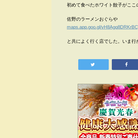
初めて食べたホワイト餃子がここ
佐野のラーメンおぐらや
maps.app.goo.gl/vH8Agq8DRKrBCj
と共によく行く店でした。いま行