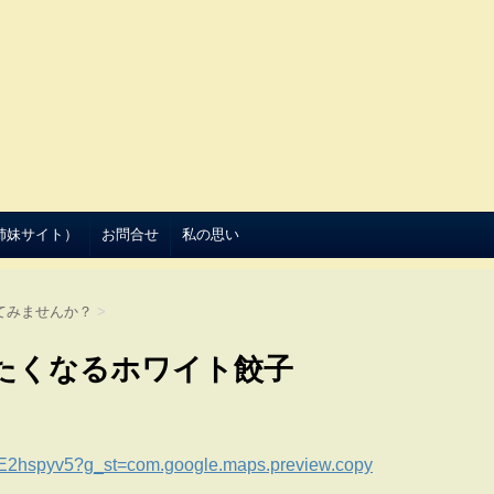
（姉妹サイト）
お問合せ
私の思い
てみませんか？
>
たくなるホワイト餃子
hspyv5?g_st=com.google.maps.preview.copy