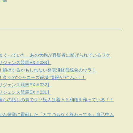
しまくっていた」あの大物が容疑者に挙げられているワケ
ジェンス競馬EX＃033】
！頓挫するかもしれない発表済経営統合のウラ！
！久々の“ジャニーズ崩壊”情報がアツい！！
ジェンス競馬EX＃032】
ジェンス競馬EX＃031】
理らの話しの裏でクソ役人は着々と利権を作っている！！
がん発覚に貢献した「とてつもなく終わってる」自己中ム