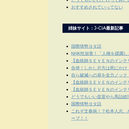
おすすめされていってない
姉妹サイト：J-CIA最新記事
国際情勢ヨタ話
NHK性加害！「人権を蹂躙
【血統師ＳＥＶＥＮのインテリ
合併！しかし片方は死にかけ
自ら破滅への扉を全力ノック
【血統師ＳＥＶＥＮのインテリ
【血統師ＳＥＶＥＮのインテリ
どうでもいい皇室やら馬詰総
国際情勢ヨタ話
これぞ文春病！？松本人志、
ーブ！！