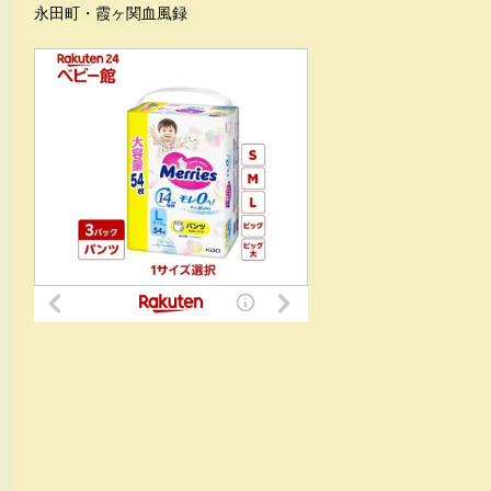
永田町・霞ヶ関血風録