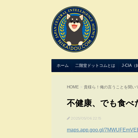
ホーム
二階堂ドットコムとは
J-CIA
HOME
>
貴様ら！俺の言うことを聞い
不健康、でも食べ
2025/05/06 22:15
maps.app.goo.gl/7MWUFEmVEE2