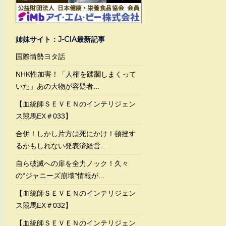
姉妹サイト：J-CIA最新記事
国際情勢ヨタ話
NHK性加害！「人権を蹂躙しまくって
いた」あの大物が容疑者...
【血統師ＳＥＶＥＮのインテリジェン
ス競馬EX＃033】
合併！しかし片方は死にかけ！頓挫す
るかもしれない発表済経営...
自ら破滅への扉を全力ノック！久々
の“ジャニーズ崩壊”情報が...
【血統師ＳＥＶＥＮのインテリジェン
ス競馬EX＃032】
【血統師ＳＥＶＥＮのインテリジェン