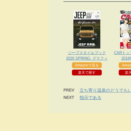
ジープスタイルブック
CARトッ
2020 SPRING: グラフィ
201
スムック
Amazonで見る
Ama
楽天で探す
楽
PREV
立ち寄り温泉のどうでも
NEXT
指示である