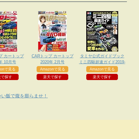
プ カートップ
CARトップ カートップ
タミヤ公式ガイドブック
9年 10月号
2020年 2月号
ミニ四駆超速ガイド2019-
2020
zonで見る
Amazonで見る
Amazonで見る
天で探す
楽天で探す
楽天で探す
いい飯で腹を膨らませ！