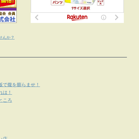
せんか？
飯で腹を膨らませ！
れは！
ところ
い店