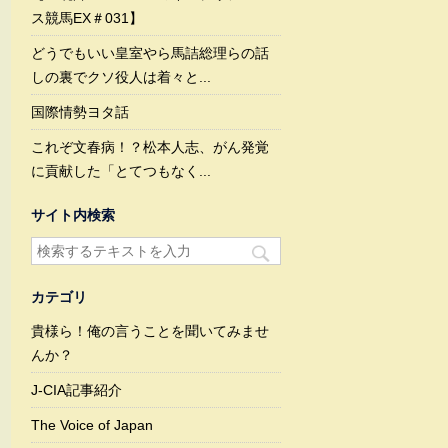
ス競馬EX＃031】
どうでもいい皇室やら馬詰総理らの話
しの裏でクソ役人は着々と...
国際情勢ヨタ話
これぞ文春病！？松本人志、がん発覚
に貢献した「とてつもなく...
サイト内検索
カテゴリ
貴様ら！俺の言うことを聞いてみませ
んか？
J-CIA記事紹介
The Voice of Japan