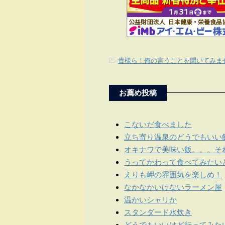
-
貴様ら！俺の言うことを聞いてみま
お薦め投稿
こないだ食べました
立ち寄り温泉のどうでもいい
オキナワで美味い飯。。。そ
うってかわって食べてみたい
えりも岬の雰囲気を楽しめ！
なかなかいけないラーメン屋
温かいシャリか
スタンダード水炊き
どうでもいいけど行ってみた