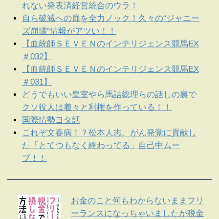
れない発表済経営統合のウラ！
自ら破滅への扉を全力ノック！久々の“ジャニー
ズ崩壊”情報がアツい！！
【血統師ＳＥＶＥＮのインテリジェンス競馬EX
＃032】
【血統師ＳＥＶＥＮのインテリジェンス競馬EX
＃031】
どうでもいい皇室やら馬詰総理らの話しの裏で
クソ役人は着々と利権を作っている！！
国際情勢ヨタ話
これぞ文春病！？松本人志、がん発覚に貢献し
た「とてつもなく終わってる」自己中ムー
ブ！！
お金のこと何もわからないままフリ
ーランスになっちゃいましたが税金