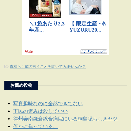
-
貴様ら！俺の言うことを聞いてみませんか？
お薦め投稿
写真趣味なのに全然できてない
下民の僻みは殺していい
得州会南鎌倉総合病院にいる桐島聡らしきヤツ
何かに焦っている。