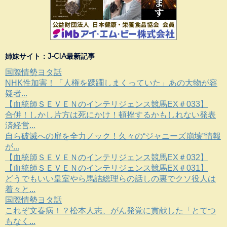
姉妹サイト：J-CIA最新記事
国際情勢ヨタ話
NHK性加害！「人権を蹂躙しまくっていた」あの大物が容
疑者...
【血統師ＳＥＶＥＮのインテリジェンス競馬EX＃033】
合併！しかし片方は死にかけ！頓挫するかもしれない発表
済経営...
自ら破滅への扉を全力ノック！久々の“ジャニーズ崩壊”情報
が...
【血統師ＳＥＶＥＮのインテリジェンス競馬EX＃032】
【血統師ＳＥＶＥＮのインテリジェンス競馬EX＃031】
どうでもいい皇室やら馬詰総理らの話しの裏でクソ役人は
着々と...
国際情勢ヨタ話
これぞ文春病！？松本人志、がん発覚に貢献した「とてつ
もなく...