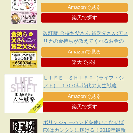
で損しない方法を教えてください!
Amazonで見る
楽天で探す
改訂版 金持ち父さん 貧乏父さん:アメ
リカの金持ちが教えてくれるお金の
哲学
Amazonで見る
楽天で探す
ＬＩＦＥ ＳＨＩＦＴ（ライフ・シ
フト）: １００年時代の人生戦略
Amazonで見る
楽天で探す
ボリンジャーバンドを使いこなせば
FXはカンタンに稼げる！2019年最新