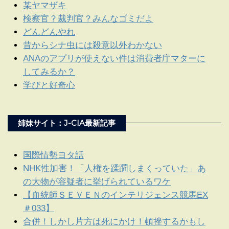
某ヤマザキ
検察官？裁判官？みんなゴミだよ
どんどんやれ
昔からシナ虫には殺意以外わかない
ANAのアプリが使えない件は消費者庁マターに
してみるか？
学びと好奇心
姉妹サイト：J-CIA最新記事
国際情勢ヨタ話
NHK性加害！「人権を蹂躙しまくっていた」あ
の大物が容疑者に挙げられているワケ
【血統師ＳＥＶＥＮのインテリジェンス競馬EX
＃033】
合併！しかし片方は死にかけ！頓挫するかもし