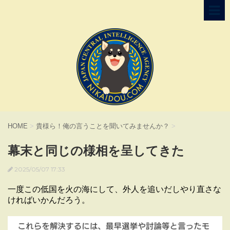
HOME
>
貴様ら！俺の言うことを聞いてみませんか？
>
幕末と同じの様相を呈してきた
2025/05/07 17:33
一度この低国を火の海にして、外人を追いだしやり直さな
ければいかんだろう。