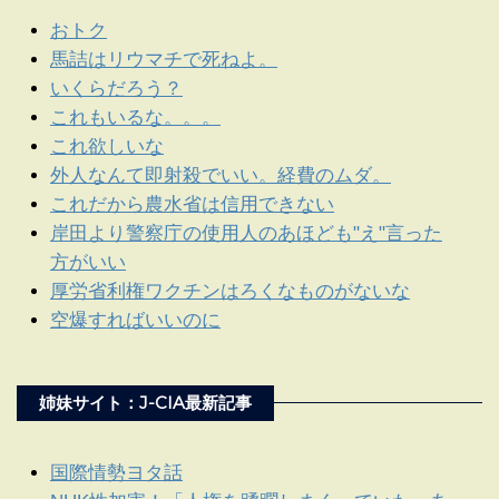
おトク
馬詰はリウマチで死ねよ。
いくらだろう？
これもいるな。。。
これ欲しいな
外人なんて即射殺でいい。経費のムダ。
これだから農水省は信用できない
岸田より警察庁の使用人のあほども"え"言った
方がいい
厚労省利権ワクチンはろくなものがないな
空爆すればいいのに
姉妹サイト：J-CIA最新記事
国際情勢ヨタ話