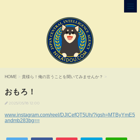
HOME
>
貴様ら！俺の言うことを聞いてみませんか？
>
おもろ！
2025/05/18 12:00
www.instagram.com/reel/DJlCefQT5Uh/?igsh=MTByYmE5
andmb283bg==