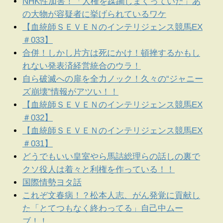
NHK性加害！「人権を蹂躙しまくっていた」あ
の大物が容疑者に挙げられているワケ
【血統師ＳＥＶＥＮのインテリジェンス競馬EX
＃033】
合併！しかし片方は死にかけ！頓挫するかもし
れない発表済経営統合のウラ！
自ら破滅への扉を全力ノック！久々の“ジャニー
ズ崩壊”情報がアツい！！
【血統師ＳＥＶＥＮのインテリジェンス競馬EX
＃032】
【血統師ＳＥＶＥＮのインテリジェンス競馬EX
＃031】
どうでもいい皇室やら馬詰総理らの話しの裏で
クソ役人は着々と利権を作っている！！
国際情勢ヨタ話
これぞ文春病！？松本人志、がん発覚に貢献し
た「とてつもなく終わってる」自己中ムー
ブ！！