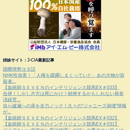
姉妹サイト：J-CIA最新記事
国際情勢ヨタ話
NHK性加害！「人権を蹂躙しまくっていた」あの大物が容
疑者...
【血統師ＳＥＶＥＮのインテリジェンス競馬EX＃033】
合併！しかし片方は死にかけ！頓挫するかもしれない発表
済経営...
自ら破滅への扉を全力ノック！久々の“ジャニーズ崩壊”情報
が...
【血統師ＳＥＶＥＮのインテリジェンス競馬EX＃032】
【血統師ＳＥＶＥＮのインテリジェンス競馬EX＃031】