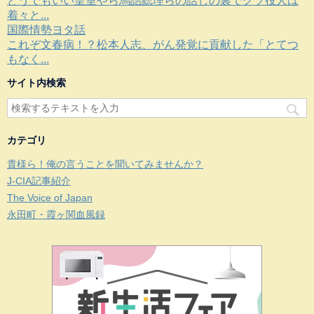
どうでもいい皇室やら馬詰総理らの話しの裏でクソ役人は
着々と...
国際情勢ヨタ話
これぞ文春病！？松本人志、がん発覚に貢献した「とてつ
もなく...
サイト内検索
カテゴリ
貴様ら！俺の言うことを聞いてみませんか？
J-CIA記事紹介
The Voice of Japan
永田町・霞ヶ関血風録