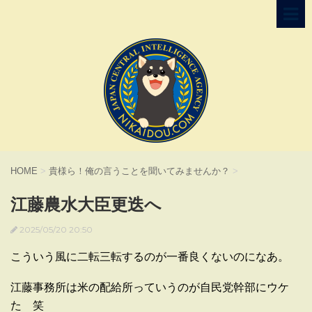
HOME
>
貴様ら！俺の言うことを聞いてみませんか？
>
江藤農水大臣更迭へ
2025/05/20 20:50
こういう風に二転三転するのが一番良くないのになあ。
江藤事務所は米の配給所っていうのが自民党幹部にウケ
た 笑