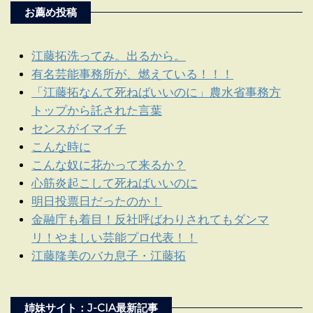
お薦め投稿
江藤拓洗ってみ。出るから。
有名芸能事務所が、燃えている！！！
「江藤拓なんて死ねばいいのに」農水省事務方
トップから託された言葉
センスがイマイチ
こんな時に
こんな奴に花かって来るか？
心筋炎起こして死ねばいいのに
明日投票日だったのか！
金融庁も着目！反社呼ばわりされてもダンマ
リ！やましい芸能プロ代表！！
江藤隆美のバカ息子・江藤拓
姉妹サイト：J-CIA最新記事