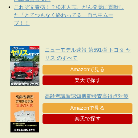
これぞ文春病！？松本人志、がん発覚に貢献し
た「とてつもなく終わってる」自己中ムー
ブ！！
ニューモデル速報 第591弾 トヨタ ヤ
リス のすべて
Amazonで見る
楽天で探す
高齢者講習認知機能検査高得点対策
Amazonで見る
楽天で探す