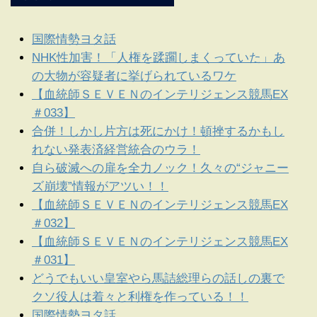
国際情勢ヨタ話
NHK性加害！「人権を蹂躙しまくっていた」あ
の大物が容疑者に挙げられているワケ
【血統師ＳＥＶＥＮのインテリジェンス競馬EX
＃033】
合併！しかし片方は死にかけ！頓挫するかもし
れない発表済経営統合のウラ！
自ら破滅への扉を全力ノック！久々の“ジャニー
ズ崩壊”情報がアツい！！
【血統師ＳＥＶＥＮのインテリジェンス競馬EX
＃032】
【血統師ＳＥＶＥＮのインテリジェンス競馬EX
＃031】
どうでもいい皇室やら馬詰総理らの話しの裏で
クソ役人は着々と利権を作っている！！
国際情勢ヨタ話