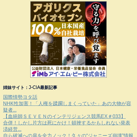
姉妹サイト：J-CIA最新記事
国際情勢ヨタ話
NHK性加害！「人権を蹂躙しまくっていた」あの大物が容
疑者...
【血統師ＳＥＶＥＮのインテリジェンス競馬EX＃033】
合併！しかし片方は死にかけ！頓挫するかもしれない発表
済経営...
自ら破滅への扉を全力ノック！久々の“ジャニーズ崩壊”情報