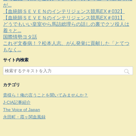
が...
【血統師ＳＥＶＥＮのインテリジェンス競馬EX＃032】
【血統師ＳＥＶＥＮのインテリジェンス競馬EX＃031】
どうでもいい皇室やら馬詰総理らの話しの裏でクソ役人は
着々と...
国際情勢ヨタ話
これぞ文春病！？松本人志、がん発覚に貢献した「とてつ
もなく...
サイト内検索
カテゴリ
貴様ら！俺の言うことを聞いてみませんか？
J-CIA記事紹介
The Voice of Japan
永田町・霞ヶ関血風録