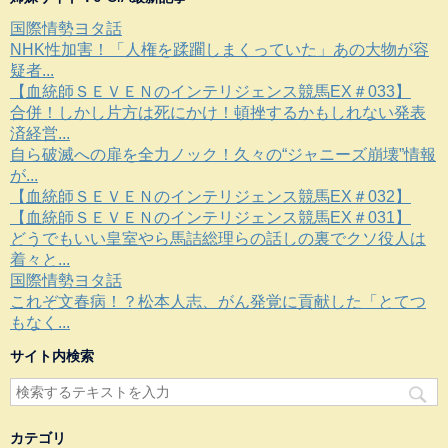
国際情勢ヨタ話
NHK性加害！「人権を蹂躙しまくっていた」あの大物が容
疑者...
【血統師ＳＥＶＥＮのインテリジェンス競馬EX＃033】
合併！しかし片方は死にかけ！頓挫するかもしれない発表
済経営...
自ら破滅への扉を全力ノック！久々の“ジャニーズ崩壊”情報
が...
【血統師ＳＥＶＥＮのインテリジェンス競馬EX＃032】
【血統師ＳＥＶＥＮのインテリジェンス競馬EX＃031】
どうでもいい皇室やら馬詰総理らの話しの裏でクソ役人は
着々と...
国際情勢ヨタ話
これぞ文春病！？松本人志、がん発覚に貢献した「とてつ
もなく...
サイト内検索
カテゴリ