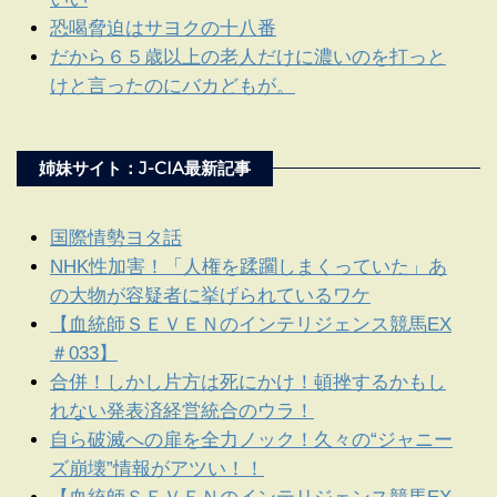
恐喝脅迫はサヨクの十八番
だから６５歳以上の老人だけに濃いのを打っと
けと言ったのにバカどもが。
姉妹サイト：J-CIA最新記事
国際情勢ヨタ話
NHK性加害！「人権を蹂躙しまくっていた」あ
の大物が容疑者に挙げられているワケ
【血統師ＳＥＶＥＮのインテリジェンス競馬EX
＃033】
合併！しかし片方は死にかけ！頓挫するかもし
れない発表済経営統合のウラ！
自ら破滅への扉を全力ノック！久々の“ジャニー
ズ崩壊”情報がアツい！！