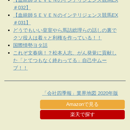
【血統師ＳＥＶＥＮのインテリジェンス競馬EX
＃032】
【血統師ＳＥＶＥＮのインテリジェンス競馬EX
＃031】
どうでもいい皇室やら馬詰総理らの話しの裏で
クソ役人は着々と利権を作っている！！
国際情勢ヨタ話
これぞ文春病！？松本人志、がん発覚に貢献し
た「とてつもなく終わってる」自己中ムー
ブ！！
「会社四季報」業界地図 2020年版
Amazonで見る
楽天で探す