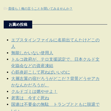
-
貴様ら！俺の言うことを聞いてみませんか？
お薦め投稿
エプスタインファイルに名前出てんたけどこの
人
無能しかいない使用人
トルコ政府が、テロ支援認定で、日本クルド文
化協会などの資産凍結
心筋炎起こして死ねばいいのに
大層左翼の宿だろうがどこだ？背景どうせアカ
かなんかだろうが。
クルドゴミは燃やせよ！
老害は 今すぐ死ね
国連は不要金の無駄 トランプとともに脱退で
いい