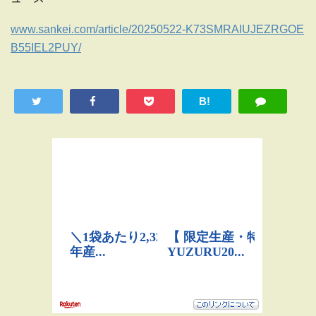
www.sankei.com/article/20250522-K73SMRAIUJEZRGOE
B55IEL2PUY/
B!