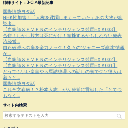
姉妹サイト：J-CIA最新記事
国際情勢ヨタ話
NHK性加害！「人権を蹂躙しまくっていた」あの大物が容
疑者...
【血統師ＳＥＶＥＮのインテリジェンス競馬EX＃033】
合併！しかし片方は死にかけ！頓挫するかもしれない発表
済経営...
自ら破滅への扉を全力ノック！久々の“ジャニーズ崩壊”情報
が...
【血統師ＳＥＶＥＮのインテリジェンス競馬EX＃032】
【血統師ＳＥＶＥＮのインテリジェンス競馬EX＃031】
どうでもいい皇室やら馬詰総理らの話しの裏でクソ役人は
着々と...
国際情勢ヨタ話
これぞ文春病！？松本人志、がん発覚に貢献した「とてつ
もなく...
サイト内検索