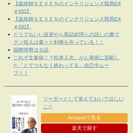
【血統師ＳＥＶＥＮのインテリジェンス競馬EX
＃032】
【血統師ＳＥＶＥＮのインテリジェンス競馬EX
＃031】
どうでもいい皇室やら馬詰総理らの話しの裏で
クソ役人は着々と利権を作っている！！
国際情勢ヨタ話
これぞ文春病！？松本人志、がん発覚に貢献し
た「とてつもなく終わってる」自己中ムー
ブ！！
リーダーとして覚えておいてほしい
こと
Amazonで見る
楽天で探す