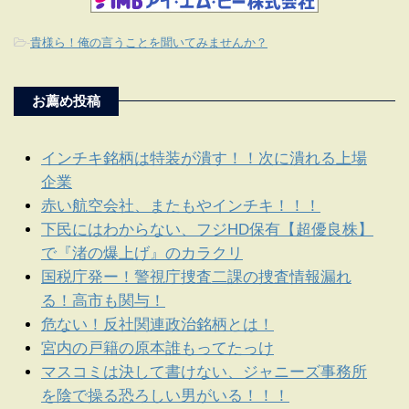
-
貴様ら！俺の言うことを聞いてみませんか？
お薦め投稿
インチキ銘柄は特装が潰す！！次に潰れる上場
企業
赤い航空会社、またもやインチキ！！！
下民にはわからない、フジHD保有【超優良株】
で『渚の爆上げ』のカラクリ
国税庁発ー！警視庁捜査二課の捜査情報漏れ
る！高市も関与！
危ない！反社関連政治銘柄とは！
宮内の戸籍の原本誰もってたっけ
マスコミは決して書けない、ジャニーズ事務所
を陰で操る恐ろしい男がいる！！！