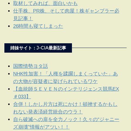
取材してみれば、面白いかも
仕手株、PR株、そして肉屋！株ギャンブラー必
見記事！
26時間も寝てしまった
姉妹サイト：J-CIA最新記事
国際情勢ヨタ話
NHK性加害！「人権を蹂躙しまくっていた」あ
の大物が容疑者に挙げられているワケ
【血統師ＳＥＶＥＮのインテリジェンス競馬EX
＃033】
合併！しかし片方は死にかけ！頓挫するかもし
れない発表済経営統合のウラ！
自ら破滅への扉を全力ノック！久々の“ジャニー
ズ崩壊”情報がアツい！！