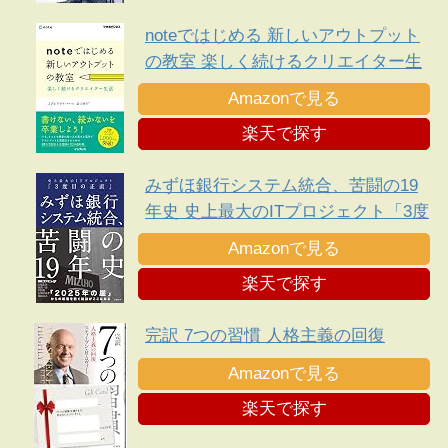
noteではじめる 新しいアウトプット
の教室 楽しく続けるクリエイター生
活 できるビジネスシリーズ
Amazonで見る
楽天で探す
みずほ銀行システム統合、苦闘の19
年史 史上最大のITプロジェクト「3度
目の正直」
Amazonで見る
楽天で探す
完訳 7つの習慣 人格主義の回復
Amazonで見る
楽天で探す