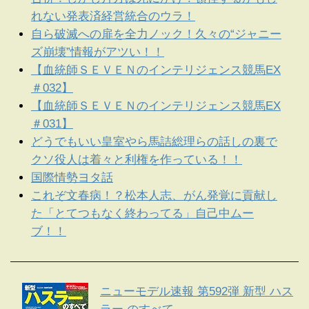
れない発表済経営統合のウラ！
自ら破滅への扉を全力ノック！久々の“ジャニー
ズ崩壊”情報がアツい！！
【血統師ＳＥＶＥＮのインテリジェンス競馬EX
＃032】
【血統師ＳＥＶＥＮのインテリジェンス競馬EX
＃031】
どうでもいい皇室やら馬詰総理らの話しの裏で
クソ役人は着々と利権を作っている！！
国際情勢ヨタ話
これぞ文春病！？松本人志、がん発覚に貢献し
た「とてつもなく終わってる」自己中ムー
ブ！！
ニューモデル速報 第592弾 新型 ハス