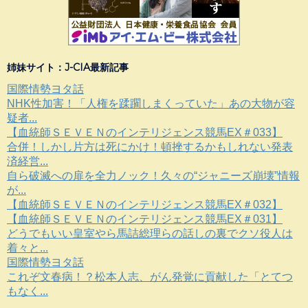
姉妹サイト：J-CIA最新記事
国際情勢ヨタ話
NHK性加害！「人権を蹂躙しまくっていた」あの大物が容
疑者...
【血統師ＳＥＶＥＮのインテリジェンス競馬EX＃033】
合併！しかし片方は死にかけ！頓挫するかもしれない発表
済経営...
自ら破滅への扉を全力ノック！久々の“ジャニーズ崩壊”情報
が...
【血統師ＳＥＶＥＮのインテリジェンス競馬EX＃032】
【血統師ＳＥＶＥＮのインテリジェンス競馬EX＃031】
どうでもいい皇室やら馬詰総理らの話しの裏でクソ役人は
着々と...
国際情勢ヨタ話
これぞ文春病！？松本人志、がん発覚に貢献した「とてつ
もなく...