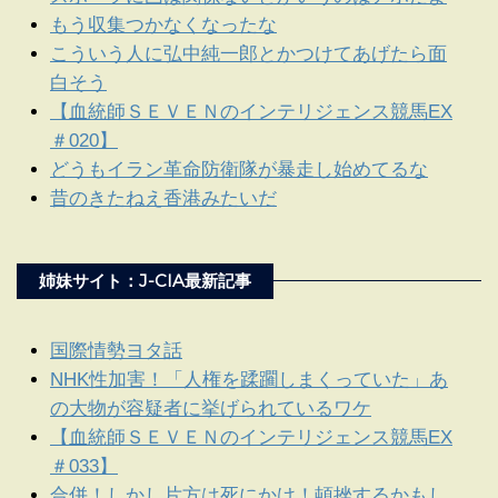
もう収集つかなくなったな
こういう人に弘中純一郎とかつけてあげたら面
白そう
【血統師ＳＥＶＥＮのインテリジェンス競馬EX
＃020】
どうもイラン革命防衛隊が暴走し始めてるな
昔のきたねえ香港みたいだ
姉妹サイト：J-CIA最新記事
国際情勢ヨタ話
NHK性加害！「人権を蹂躙しまくっていた」あ
の大物が容疑者に挙げられているワケ
【血統師ＳＥＶＥＮのインテリジェンス競馬EX
＃033】
合併！しかし片方は死にかけ！頓挫するかもし