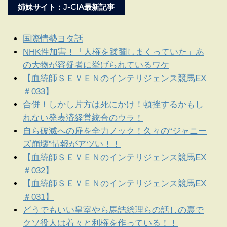
姉妹サイト：J-CIA最新記事
国際情勢ヨタ話
NHK性加害！「人権を蹂躙しまくっていた」あ
の大物が容疑者に挙げられているワケ
【血統師ＳＥＶＥＮのインテリジェンス競馬EX
＃033】
合併！しかし片方は死にかけ！頓挫するかもし
れない発表済経営統合のウラ！
自ら破滅への扉を全力ノック！久々の“ジャニー
ズ崩壊”情報がアツい！！
【血統師ＳＥＶＥＮのインテリジェンス競馬EX
＃032】
【血統師ＳＥＶＥＮのインテリジェンス競馬EX
＃031】
どうでもいい皇室やら馬詰総理らの話しの裏で
クソ役人は着々と利権を作っている！！