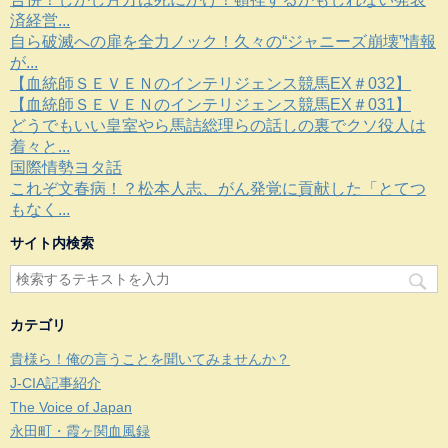
済経営...
自ら破滅への扉を全力ノック！久々の“ジャニーズ崩壊”情報
が...
【血統師ＳＥＶＥＮのインテリジェンス競馬EX＃032】
【血統師ＳＥＶＥＮのインテリジェンス競馬EX＃031】
どうでもいい皇室やら馬詰総理らの話しの裏でクソ役人は
着々と...
国際情勢ヨタ話
これぞ文春病！？松本人志、がん発覚に貢献した「とてつ
もなく...
サイト内検索
カテゴリ
貴様ら！俺の言うことを聞いてみませんか？
J-CIA記事紹介
The Voice of Japan
永田町・霞ヶ関血風録