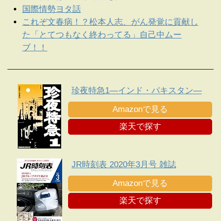
国際情勢ヨタ話
これぞ文春病！？松本人志、がん発覚に貢献し
た「とてつもなく終わってる」自己中ムー
ブ！！
珍夜特急1―インド・パキスタン―
Amazonで見る
楽天で探す
JR時刻表 2020年3月号 雑誌
Amazonで見る
楽天で探す