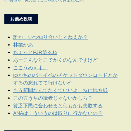
-
貴様ら！俺の言うことを聞いてみませんか？
お薦め投稿
誰かこいつ知り合いじゃねえか？
林業かあ
ちょっとFJR塗るね
あーこんなとこでかくのなんですけど
ここうめえよ。
ゆかちのバーイベのチケットダウンロードとか
するの忘れてて行けない件
もう新聞なんてなくていいよ 特に地方紙
この方うちの読者じゃないかしら？
貧乏下民に合わせると何もかも失敗する
ANAはこういうのは取りに行かないの？