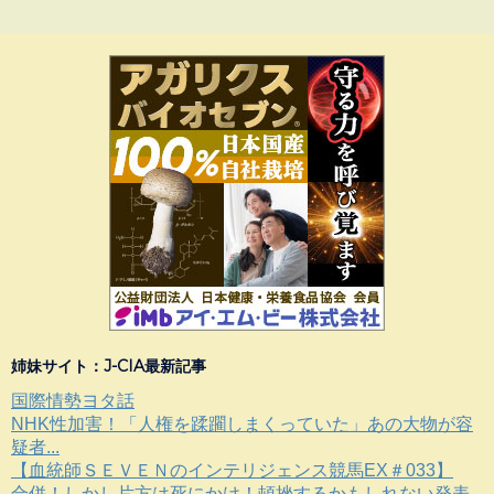
姉妹サイト：J-CIA最新記事
国際情勢ヨタ話
NHK性加害！「人権を蹂躙しまくっていた」あの大物が容
疑者...
【血統師ＳＥＶＥＮのインテリジェンス競馬EX＃033】
合併！しかし片方は死にかけ！頓挫するかもしれない発表