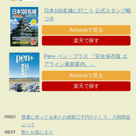
日本100名城に行こう 公式スタンプ帳
つき
Amazonで見る
楽天で探す
Pen+ ペン・プラス 『完全保存版 エ
アライン最新案内。』
Amazonで見る
楽天で探す
PREV
普通に売ってる米との差額三千円だとして、八時間並
ぶって
NEXT
割とお気に入り