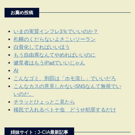
お薦め投稿
いまの実質インフレ3％でいいのか？
札幌のくだらないよさこいソーラン
白骨化してればいいほう
もう自由席なんてやめればいいのに
健常者はもうiPadでいいじゃん
AI
こんなゴミ、刑罰は「ホモ流し」でいいだろ
こんなカスの意見しかないSNSなんて無視でい
いのだ。
チラッとひょっとこ見たら
移民で入れるベトナ虫 どうせ犯罪するだけ
姉妹サイト：J-CIA最新記事