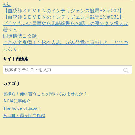
が...
【血統師ＳＥＶＥＮのインテリジェンス競馬EX＃032】
【血統師ＳＥＶＥＮのインテリジェンス競馬EX＃031】
どうでもいい皇室やら馬詰総理らの話しの裏でクソ役人は
着々と...
国際情勢ヨタ話
これぞ文春病！？松本人志、がん発覚に貢献した「とてつ
もなく...
サイト内検索
カテゴリ
貴様ら！俺の言うことを聞いてみませんか？
J-CIA記事紹介
The Voice of Japan
永田町・霞ヶ関血風録