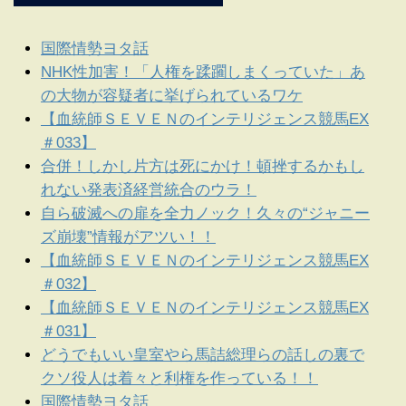
国際情勢ヨタ話
NHK性加害！「人権を蹂躙しまくっていた」あ
の大物が容疑者に挙げられているワケ
【血統師ＳＥＶＥＮのインテリジェンス競馬EX
＃033】
合併！しかし片方は死にかけ！頓挫するかもし
れない発表済経営統合のウラ！
自ら破滅への扉を全力ノック！久々の“ジャニー
ズ崩壊”情報がアツい！！
【血統師ＳＥＶＥＮのインテリジェンス競馬EX
＃032】
【血統師ＳＥＶＥＮのインテリジェンス競馬EX
＃031】
どうでもいい皇室やら馬詰総理らの話しの裏で
クソ役人は着々と利権を作っている！！
国際情勢ヨタ話