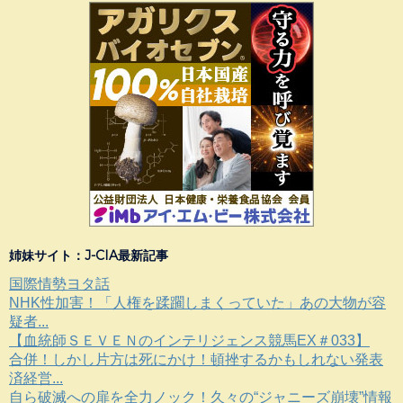
姉妹サイト：J-CIA最新記事
国際情勢ヨタ話
NHK性加害！「人権を蹂躙しまくっていた」あの大物が容
疑者...
【血統師ＳＥＶＥＮのインテリジェンス競馬EX＃033】
合併！しかし片方は死にかけ！頓挫するかもしれない発表
済経営...
自ら破滅への扉を全力ノック！久々の“ジャニーズ崩壊”情報