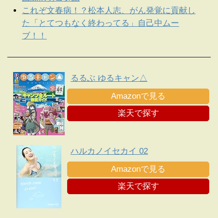
これぞ文春病！？松本人志、がん発覚に貢献し
た「とてつもなく終わってる」自己中ムー
ブ！！
るるぶ ゆるキャン△
Amazonで見る
楽天で探す
ハルカノイセカイ 02
Amazonで見る
楽天で探す