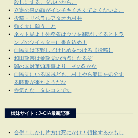
殺しにする。ダルいから。
立憲の泉の顔がインチキくさくてよくないよ。
投稿・リベラルアタオカ村井
強く天に願うこと
ネット民よ！外務省はウソを翻訳してるとトラ
ンプのツイッターに書き込め！
自民党は下野してけじめをつけろ【投稿】
和田政宗は参政党の汚点になるぞ
闇の国対筆頭理事より その5 かな
自民党にいる国賊ども、村上やら船田を処分す
る時期が来たようだな
呑気だな タレコミです
姉妹サイト：J-CIA最新記事
合併！しかし片方は死にかけ！頓挫するかもし