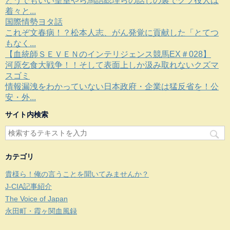
どうでもいい皇室やら馬詰総理らの話しの裏でクソ役人は
着々と...
国際情勢ヨタ話
これぞ文春病！？松本人志、がん発覚に貢献した「とてつ
もなく...
【血統師ＳＥＶＥＮのインテリジェンス競馬EX＃028】
河原乞食大戦争！！そして表面上しか汲み取れないクズマ
スゴミ
情報漏洩をわかっていない日本政府・企業は猛反省を！公
安・外...
サイト内検索
カテゴリ
貴様ら！俺の言うことを聞いてみませんか？
J-CIA記事紹介
The Voice of Japan
永田町・霞ヶ関血風録