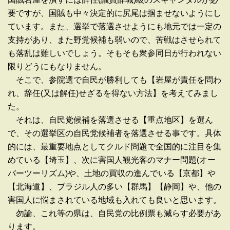
要ですが、国賊も中々決定的に尻尾は掴ませないようにし
ています。また、選挙で落選させようにも地元では一定の
支持があり、また野党候補も弱いので、苦戦はさせられて
も落乱は難しいでしょう。そもそも衆参同日が行われない
限りどうにもなりません。
そこで、参院選で自民が勝利しても【岩屋が責任を問わ
れ、辞任(又は解任)せざるを得ない方法】を考えてみまし
た。
それは、自民党候補を落選させる【重点地区】を選ん
で、その選挙区の自民党候補者を落選させる事です。具体
的には、最重要地点としてクルド問題で全国的に注目を集
めている【埼玉】、次に害国人観光客のマナー問題(オー
バーツーリズム)や、土地の買収の進んでいる【京都】や
【北海道】、ブラジル人の多い【群馬】【静岡】や、他の
害国人に悩まされている地域も入れても良いと思います。
勿論、これ等の県は、自民党の比例票も減らす必要があ
ります。