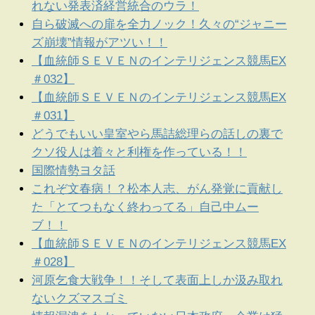
れない発表済経営統合のウラ！
自ら破滅への扉を全力ノック！久々の“ジャニー
ズ崩壊”情報がアツい！！
【血統師ＳＥＶＥＮのインテリジェンス競馬EX
＃032】
【血統師ＳＥＶＥＮのインテリジェンス競馬EX
＃031】
どうでもいい皇室やら馬詰総理らの話しの裏で
クソ役人は着々と利権を作っている！！
国際情勢ヨタ話
これぞ文春病！？松本人志、がん発覚に貢献し
た「とてつもなく終わってる」自己中ムー
ブ！！
【血統師ＳＥＶＥＮのインテリジェンス競馬EX
＃028】
河原乞食大戦争！！そして表面上しか汲み取れ
ないクズマスゴミ