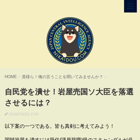
HOME
>
貴様ら！俺の言うことを聞いてみませんか？
>
自民党を潰せ！岩屋売国ソ大臣を落選
させるには？
2025/06/22 21:51
以下案の一つである。皆も真剣に考えてみよう！
国賊岩屋を潰すには辞任(議員辞職)級のスキャンダルが必