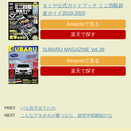
タミヤ公式ガイドブック ミニ四駆超
速ガイド2019-2020
Amazonで見る
楽天で探す
SUBARU MAGAZINE Vol.26
Amazonで見る
楽天で探す
PREV
バカ息子出てたの
NEXT
こんなアタオカが勝つなら、超空中戦開始だな