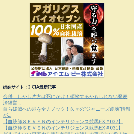
姉妹サイト：J-CIA最新記事
合併！しかし片方は死にかけ！頓挫するかもしれない発表
済経営...
自ら破滅への扉を全力ノック！久々の“ジャニーズ崩壊”情報
が...
【血統師ＳＥＶＥＮのインテリジェンス競馬EX＃032】
【血統師ＳＥＶＥＮのインテリジェンス競馬EX＃031】