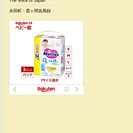
The Voice of Japan
永田町・霞ヶ関血風録