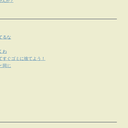
せんか？
てるな
くわ
てすぐゴミに捨てよう！
と同じ