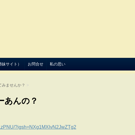
（姉妹サイト）
お問合せ
私の思い
てみませんか？
>
ーあんの？
TLzPNU/?igsh=NXg1MXlvN2JwZTg2