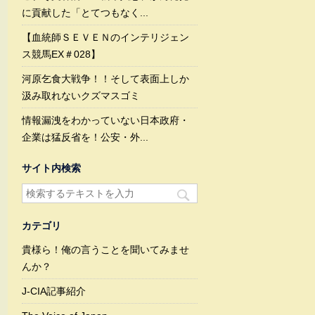
に貢献した「とてつもなく...
【血統師ＳＥＶＥＮのインテリジェン
ス競馬EX＃028】
河原乞食大戦争！！そして表面上しか
汲み取れないクズマスゴミ
情報漏洩をわかっていない日本政府・
企業は猛反省を！公安・外...
サイト内検索
カテゴリ
貴様ら！俺の言うことを聞いてみませ
んか？
J-CIA記事紹介