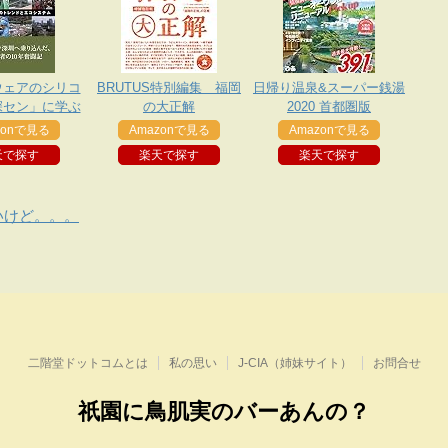
ウェアのシリコ
BRUTUS特別編集 福岡
日帰り温泉&スーパー銭湯
深セン」に学ぶ
の大正解
2020 首都圏版
の製造のトレン
zonで見る
Amazonで見る
Amazonで見る
コシステム
天で探す
楽天で探す
楽天で探す
いけど。。。
二階堂ドットコムとは
私の思い
J-CIA（姉妹サイト）
お問合せ
祇園に鳥肌実のバーあんの？