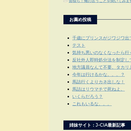
-
貴様ら！俺の言うことを聞いてみま
お薦め投稿
千歳にプリンスがジワジワ出
テスト
気持ち悪いのなくなったら行
反社外人即時処分法を制定し
地方議員なんて不要。タカリ
今年は行けるかな。。。？
馬詰行くよりカネ出しな！
馬詰はリウマチで死ねよ。
いくらだろう？
これもいるな。。。
姉妹サイト：J-CIA最新記事