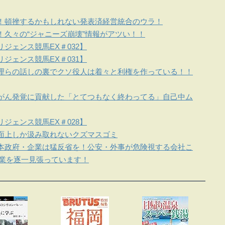
！頓挫するかもしれない発表済経営統合のウラ！
！久々の“ジャニーズ崩壊”情報がアツい！！
ジェンス競馬EX＃032】
ジェンス競馬EX＃031】
理らの話しの裏でクソ役人は着々と利権を作っている！！
がん発覚に貢献した「とてつもなく終わってる」自己中ム
ジェンス競馬EX＃028】
面上しか汲み取れないクズマスゴミ
本政府・企業は猛反省を！公安・外事が危険視する会社こ
企業を逐一見張っています！