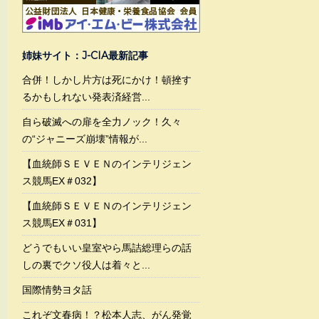
姉妹サイト：J-CIA最新記事
合併！しかし片方は死にかけ！頓挫す
るかもしれない発表済経営...
自ら破滅への扉を全力ノック！久々
の“ジャニーズ崩壊”情報が...
【血統師ＳＥＶＥＮのインテリジェン
ス競馬EX＃032】
【血統師ＳＥＶＥＮのインテリジェン
ス競馬EX＃031】
どうでもいい皇室やら馬詰総理らの話
しの裏でクソ役人は着々と...
国際情勢ヨタ話
これぞ文春病！？松本人志、がん発覚