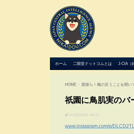
ホーム
二階堂ドットコムとは
J-CIA
HOME
>
貴様ら！俺の言うことを聞い
祇園に鳥肌実のバ
2025/06/27 09:57
www.instagram.com/p/DLCD2