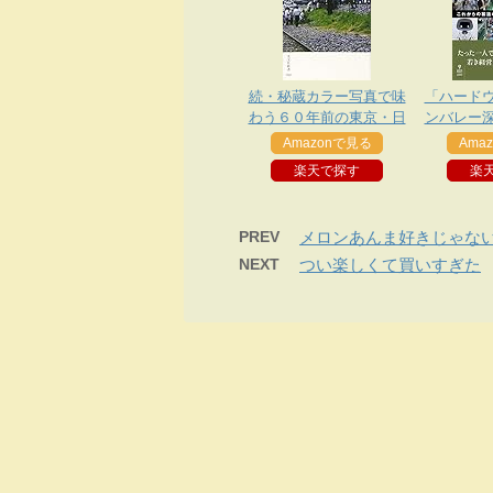
続・秘蔵カラー写真で味
「ハード
わう６０年前の東京・日
ンバレー
本
−これから
Amazonで見る
Ama
ドとエ
楽天で探す
楽
PREV
メロンあんま好きじゃな
NEXT
つい楽しくて買いすぎた