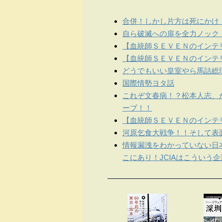
合併！しかし片方は死にかけ
自ら破滅への扉を全力ノック
【血統師ＳＥＶＥＮのインテリ
【血統師ＳＥＶＥＮのインテリ
どうでもいい皇室やら馬詰総
国際情勢ヨタ話
これぞ文春病！？松本人志、
ーブ！！
【血統師ＳＥＶＥＮのインテリ
河原乞食大戦争！！そして表
情報漏洩をわかっていない日
こにあり！JCIAはこういう