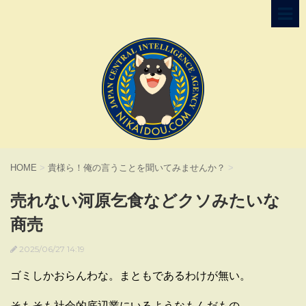
HOME
>
貴様ら！俺の言うことを聞いてみませんか？
>
売れない河原乞食などクソみたいな
商売
2025/06/27 14:19
ゴミしかおらんわな。まともであるわけが無い。
そもそも社会的底辺業にいるようなもんだもの。