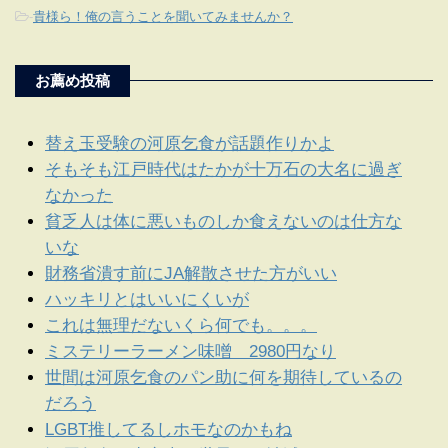
-
貴様ら！俺の言うことを聞いてみませんか？
お薦め投稿
替え玉受験の河原乞食が話題作りかよ
そもそも江戸時代はたかが十万石の大名に過ぎ
なかった
貧乏人は体に悪いものしか食えないのは仕方な
いな
財務省潰す前にJA解散させた方がいい
ハッキリとはいいにくいが
これは無理だないくら何でも。。。
ミステリーラーメン味噌 2980円なり
世間は河原乞食のパン助に何を期待しているの
だろう
LGBT推してるしホモなのかもね