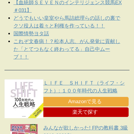
【血統師ＳＥＶＥＮのインテリジェンス競馬EX
＃031】
どうでもいい皇室やら馬詰総理らの話しの裏で
クソ役人は着々と利権を作っている！！
国際情勢ヨタ話
これぞ文春病！？松本人志、がん発覚に貢献し
た「とてつもなく終わってる」自己中ムー
ブ！！
ＬＩＦＥ ＳＨＩＦＴ（ライフ・シ
フト）: １００年時代の人生戦略
Amazonで見る
楽天で探す
みんなが欲しかった! FPの教科書 3級