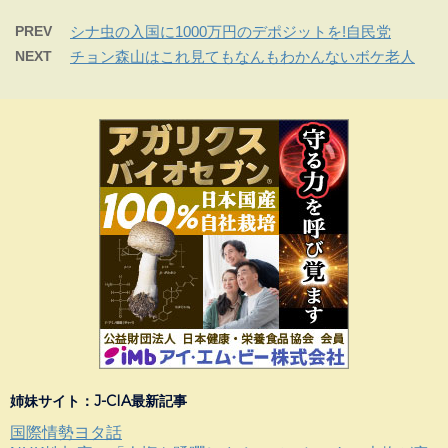
PREV
シナ虫の入国に1000万円のデポジットを!自民党
NEXT
チョン森山はこれ見てもなんもわかんないボケ老人
姉妹サイト：J-CIA最新記事
国際情勢ヨタ話