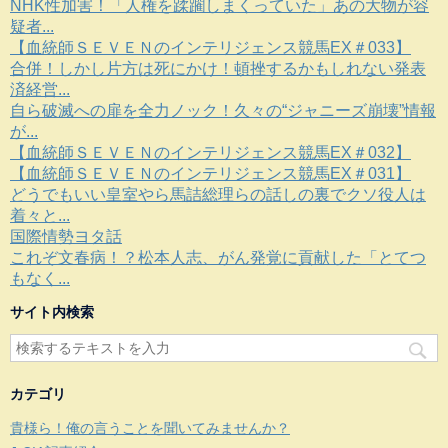
NHK性加害！「人権を蹂躙しまくっていた」あの大物が容
疑者...
【血統師ＳＥＶＥＮのインテリジェンス競馬EX＃033】
合併！しかし片方は死にかけ！頓挫するかもしれない発表
済経営...
自ら破滅への扉を全力ノック！久々の“ジャニーズ崩壊”情報
が...
【血統師ＳＥＶＥＮのインテリジェンス競馬EX＃032】
【血統師ＳＥＶＥＮのインテリジェンス競馬EX＃031】
どうでもいい皇室やら馬詰総理らの話しの裏でクソ役人は
着々と...
国際情勢ヨタ話
これぞ文春病！？松本人志、がん発覚に貢献した「とてつ
もなく...
サイト内検索
カテゴリ
貴様ら！俺の言うことを聞いてみませんか？