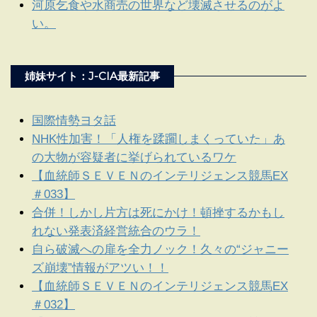
河原乞食や水商売の世界など壊滅させるのがよ
い。
姉妹サイト：J-CIA最新記事
国際情勢ヨタ話
NHK性加害！「人権を蹂躙しまくっていた」あ
の大物が容疑者に挙げられているワケ
【血統師ＳＥＶＥＮのインテリジェンス競馬EX
＃033】
合併！しかし片方は死にかけ！頓挫するかもし
れない発表済経営統合のウラ！
自ら破滅への扉を全力ノック！久々の“ジャニー
ズ崩壊”情報がアツい！！
【血統師ＳＥＶＥＮのインテリジェンス競馬EX
＃032】