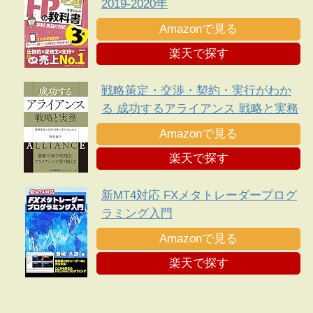
2019-2020年
Amazonで見る
楽天で探す
戦略策定・交渉・契約・実行がわか
る 成功するアライアンス 戦略と実務
Amazonで見る
楽天で探す
新MT4対応 FXメタトレーダープログ
ラミング入門
Amazonで見る
楽天で探す