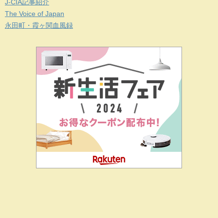
J-CIA記事紹介
The Voice of Japan
永田町・霞ヶ関血風録
二階堂ドットコムとは
私の思い
J-CIA（姉妹サイト）
お問