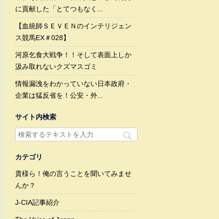
に貢献した「とてつもなく...
【血統師ＳＥＶＥＮのインテリジェン
ス競馬EX＃028】
河原乞食大戦争！！そして表面上しか
汲み取れないクズマスゴミ
情報漏洩をわかっていない日本政府・
企業は猛反省を！公安・外...
サイト内検索
カテゴリ
貴様ら！俺の言うことを聞いてみませ
んか？
J-CIA記事紹介