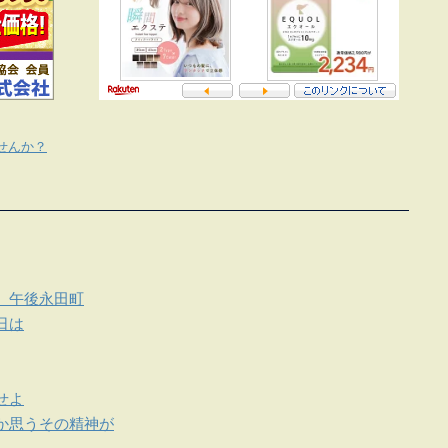
せんか？
、午後永田町
日は
せよ
か思うその精神が