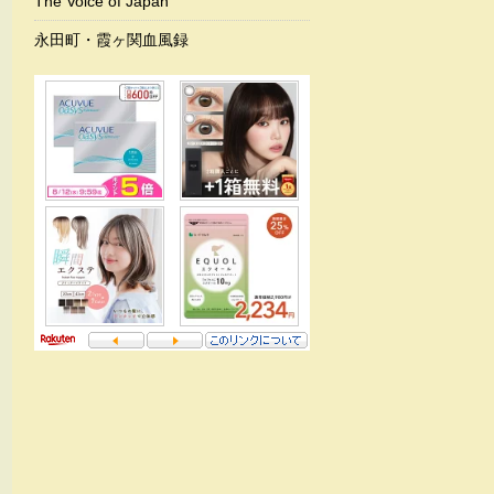
The Voice of Japan
永田町・霞ヶ関血風録