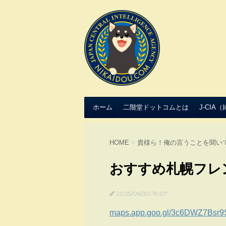
ホーム
二階堂ドットコムとは
J-CIA
HOME
>
貴様ら！俺の言うことを聞い
おすすめ札幌フレ
2025/06/30 19:07
maps.app.goo.gl/3c6DWZ7Bsr