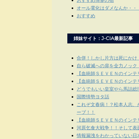
おすすめ博多の宿
オール電化はダメなんか・・
おすすめ
姉妹サイト：J-CIA最新記事
合併！しかし片方は死にかけ
自ら破滅への扉を全力ノック
【血統師ＳＥＶＥＮのインテリ
【血統師ＳＥＶＥＮのインテリ
どうでもいい皇室やら馬詰総
国際情勢ヨタ話
これぞ文春病！？松本人志、
ーブ！！
【血統師ＳＥＶＥＮのインテリ
河原乞食大戦争！！そして表
情報漏洩をわかっていない日