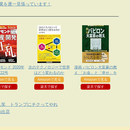
企業を逐一見張っています！
ンド 2020年
次のテクノロジーで世界
漫画 バビロン大富豪の教
/22号
はどう変わるのか
え 「お金」と「幸せ」を
生み出す五つの黄金法則
zonで見る
Amazonで見る
Amazonで見る
天で探す
楽天で探す
楽天で探す
ん笑 トランプにチクってやれ
の出店