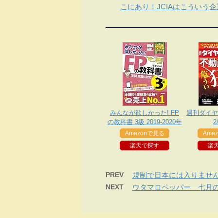
こにあり！JCIAはこういう
みんなが欲しかった! FP
週刊ダイヤモ
の教科書 3級 2019-2020年
2
Amazonで見る
Ama
楽天で探す
楽
PREV
規制で日本には入りませ
NEXT
ウタマロペッパー 七月