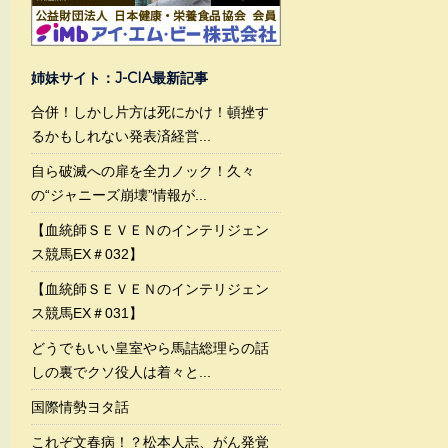
姉妹サイト：J-CIA最新記事
合併！しかし片方は死にかけ！頓挫す
るかもしれない発表済経営...
自ら破滅への扉を全力ノック！久々
の“ジャニーズ崩壊”情報が...
【血統師ＳＥＶＥＮのインテリジェン
ス競馬EX＃032】
【血統師ＳＥＶＥＮのインテリジェン
ス競馬EX＃031】
どうでもいい皇室やら馬詰総理らの話
しの裏でクソ役人は着々と...
国際情勢ヨタ話
これぞ文春病！？松本人志、がん発覚