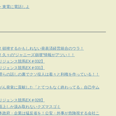
・東電に電話しよ
！頓挫するかもしれない発表済経営統合のウラ！
！久々の“ジャニーズ崩壊”情報がアツい！！
ジェンス競馬EX＃032】
ジェンス競馬EX＃031】
理らの話しの裏でクソ役人は着々と利権を作っている！！
がん発覚に貢献した「とてつもなく終わってる」自己中ム
ジェンス競馬EX＃028】
面上しか汲み取れないクズマスゴミ
本政府・企業は猛反省を！公安・外事が危険視する会社こ