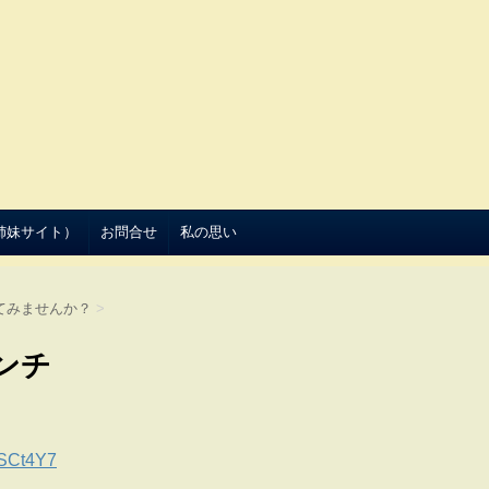
（姉妹サイト）
お問合せ
私の思い
てみませんか？
>
ンチ
9SCt4Y7