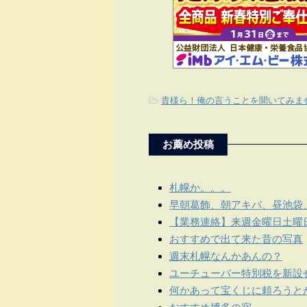
-
貴様ら！俺の言うことを聞いてみま
お薦め投稿
札幌か。。。
早朝葛飾、朝アキバ、昼池袋
【業務連絡】来週金曜日土曜
おすすめで出て来た昔の写真
週末札幌なんかあんの？
ユーチューバー特別税を新設
何かあって宝くじに頼ろうと