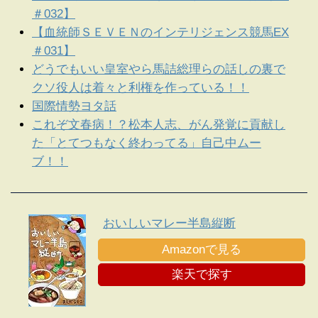
＃032】
【血統師ＳＥＶＥＮのインテリジェンス競馬EX
＃031】
どうでもいい皇室やら馬詰総理らの話しの裏で
クソ役人は着々と利権を作っている！！
国際情勢ヨタ話
これぞ文春病！？松本人志、がん発覚に貢献し
た「とてつもなく終わってる」自己中ムー
ブ！！
おいしいマレー半島縦断
Amazonで見る
楽天で探す