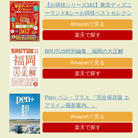
【お得技シリーズ161】東京ディズニ
ーランド&シーお得技ベストセレクシ
ョン
Amazonで見る
楽天で探す
BRUTUS特別編集 福岡の大正解
Amazonで見る
楽天で探す
Pen+ ペン・プラス 『完全保存版 エ
アライン最新案内。』
Amazonで見る
楽天で探す