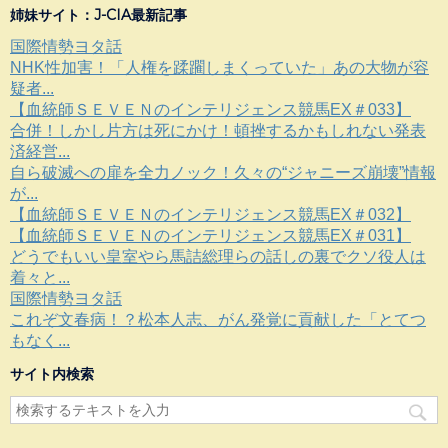
姉妹サイト：J-CIA最新記事
国際情勢ヨタ話
NHK性加害！「人権を蹂躙しまくっていた」あの大物が容
疑者...
【血統師ＳＥＶＥＮのインテリジェンス競馬EX＃033】
合併！しかし片方は死にかけ！頓挫するかもしれない発表
済経営...
自ら破滅への扉を全力ノック！久々の“ジャニーズ崩壊”情報
が...
【血統師ＳＥＶＥＮのインテリジェンス競馬EX＃032】
【血統師ＳＥＶＥＮのインテリジェンス競馬EX＃031】
どうでもいい皇室やら馬詰総理らの話しの裏でクソ役人は
着々と...
国際情勢ヨタ話
これぞ文春病！？松本人志、がん発覚に貢献した「とてつ
もなく...
サイト内検索