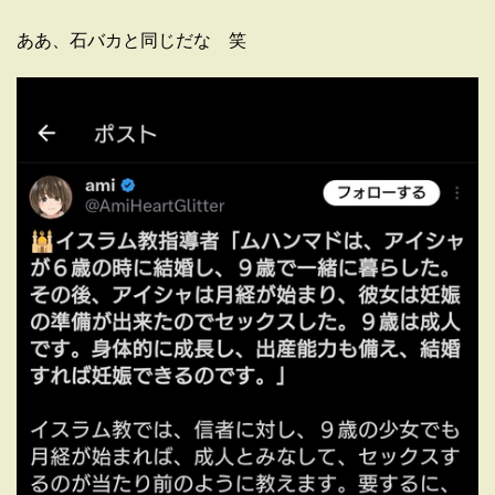
ああ、石バカと同じだな 笑