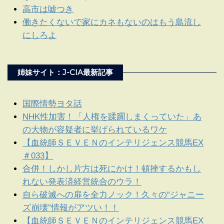
高市は嘘つき
働きたくないで家にカネもないのはもう島流し
にしろよ
姉妹サイト：J-CIA最新記事
国際情勢ヨタ話
NHK性加害！「人権を蹂躙しまくっていた」あ
の大物が容疑者に挙げられているワケ
【血統師ＳＥＶＥＮのインテリジェンス競馬EX
＃033】
合併！しかし片方は死にかけ！頓挫するかもし
れない発表済経営統合のウラ！
自ら破滅への扉を全力ノック！久々の“ジャニー
ズ崩壊”情報がアツい！！
【血統師ＳＥＶＥＮのインテリジェンス競馬EX