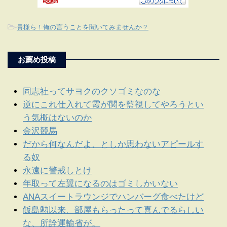
-
貴様ら！俺の言うことを聞いてみませんか？
お薦め投稿
同志社ってサヨクのクソゴミなのな
逆にこれ仕入れて霞が関を監視してやろうとい
う気概はないのか
金沢競馬
だから何なんだよ、としか思わないアピールす
る奴
永遠に警戒しとけ
年取って左翼になるのはゴミしかいない
ANAスイートラウンジでハンバーグ食べたけど
飯島勲以来、部屋もらったって喜んでるらしい
な、所詮運輸省が。