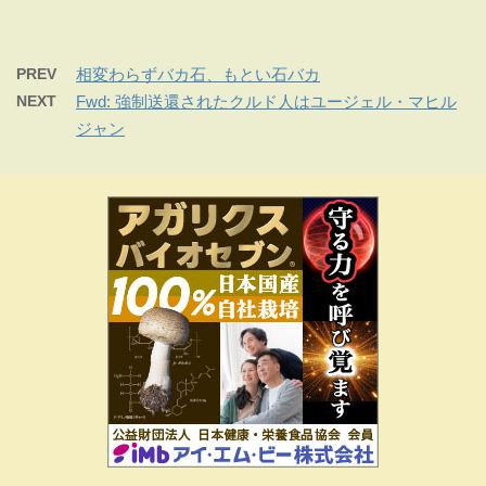
PREV
相変わらずバカ石、もとい石バカ
NEXT
Fwd: 強制送還されたクルド人はユージェル・マヒル
ジャン