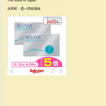
The Voice of Japan
永田町・霞ヶ関血風録