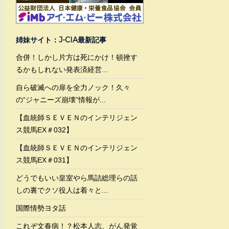
姉妹サイト：J-CIA最新記事
合併！しかし片方は死にかけ！頓挫す
るかもしれない発表済経営...
自ら破滅への扉を全力ノック！久々
の“ジャニーズ崩壊”情報が...
【血統師ＳＥＶＥＮのインテリジェン
ス競馬EX＃032】
【血統師ＳＥＶＥＮのインテリジェン
ス競馬EX＃031】
どうでもいい皇室やら馬詰総理らの話
しの裏でクソ役人は着々と...
国際情勢ヨタ話
これぞ文春病！？松本人志、がん発覚