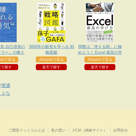
気 自己啓発の
3000年の叡智を学べる 戦
関数は「使える順」に極
ドラー」の教え
略図鑑
めよう！ Excel 最高の学
び方 できるビジネスシリ
zonで見る
Amazonで見る
Amazonで見る
ーズ
天で探す
楽天で探す
楽天で探す
が電通
えよな
二階堂ドットコムとは
私の思い
J-CIA（姉妹サイト）
お問合せ