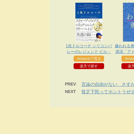
1兆ドルコーチ シリコンバ
嫌われる勇
レーのレジェンド ビル・
源流「ア
キャンベルの成功の教え
Amazonで見る
Ama
楽天で探す
楽
PREV
言論の自由がない さす
NEXT
貧乏下民ってホントうぜ