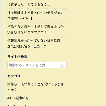
に貢献した「とてつもなく...
【血統師ＳＥＶＥＮのインテリジェン
ス競馬EX＃028】
河原乞食大戦争！！そして表面上しか
汲み取れないクズマスゴミ
情報漏洩をわかっていない日本政府・
企業は猛反省を！公安・外...
サイト内検索
カテゴリ
貴様ら！俺の言うことを聞いてみませ
んか？
J-CIA記事紹介