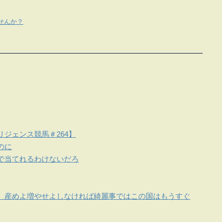
せんか？
ジェンス競馬＃264】
のに
で当てれるわけないだろ
。産めよ増やせよしなければ綺麗事ではこの国はもうすぐ