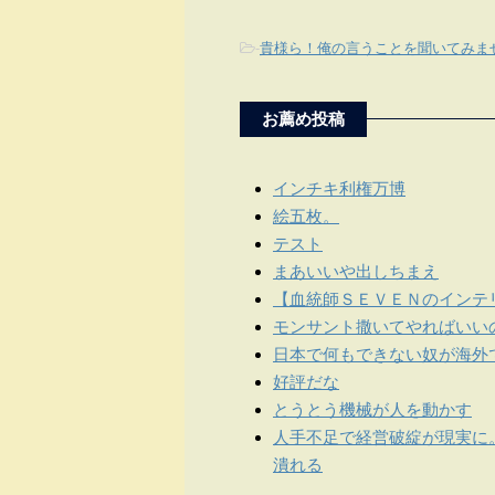
-
貴様ら！俺の言うことを聞いてみま
お薦め投稿
インチキ利権万博
絵五枚。
テスト
まあいいや出しちまえ
【血統師ＳＥＶＥＮのインテリ
モンサント撒いてやればいい
日本で何もできない奴が海外
好評だな
とうとう機械が人を動かす
人手不足で経営破綻が現実に
潰れる