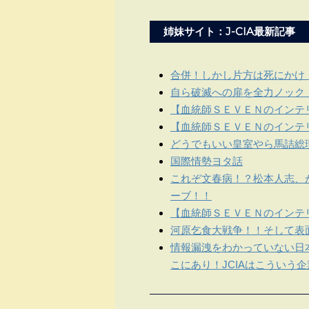
姉妹サイト：J-CIA最新記事
合併！しかし片方は死にかけ
自ら破滅への扉を全力ノック
【血統師ＳＥＶＥＮのインテリ
【血統師ＳＥＶＥＮのインテリ
どうでもいい皇室やら馬詰総
国際情勢ヨタ話
これぞ文春病！？松本人志、
ーブ！！
【血統師ＳＥＶＥＮのインテリ
河原乞食大戦争！！そして表
情報漏洩をわかっていない日
こにあり！JCIAはこういう