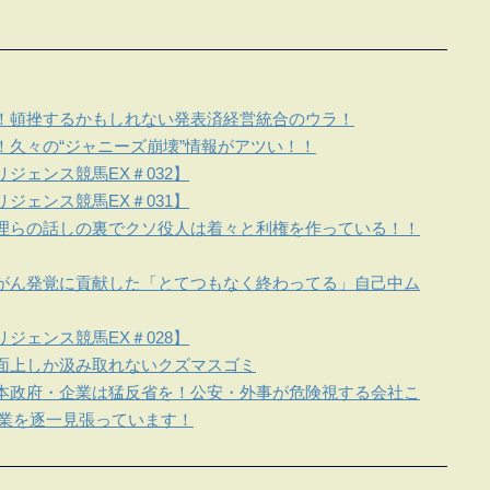
！頓挫するかもしれない発表済経営統合のウラ！
！久々の“ジャニーズ崩壊”情報がアツい！！
ジェンス競馬EX＃032】
ジェンス競馬EX＃031】
理らの話しの裏でクソ役人は着々と利権を作っている！！
がん発覚に貢献した「とてつもなく終わってる」自己中ム
ジェンス競馬EX＃028】
面上しか汲み取れないクズマスゴミ
本政府・企業は猛反省を！公安・外事が危険視する会社こ
企業を逐一見張っています！