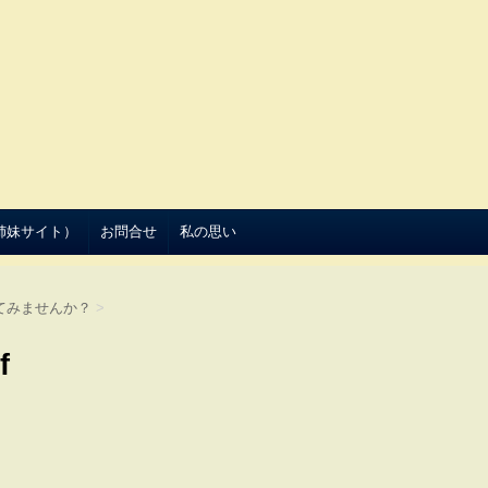
（姉妹サイト）
お問合せ
私の思い
てみませんか？
>
f