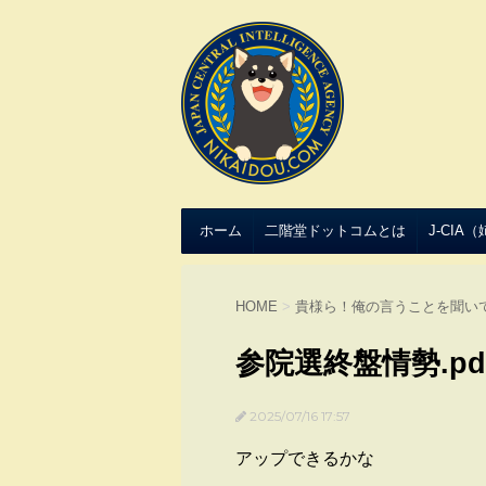
ホーム
二階堂ドットコムとは
J-CIA
HOME
>
貴様ら！俺の言うことを聞い
参院選終盤情勢.pd
2025/07/16 17:57
アップできるかな