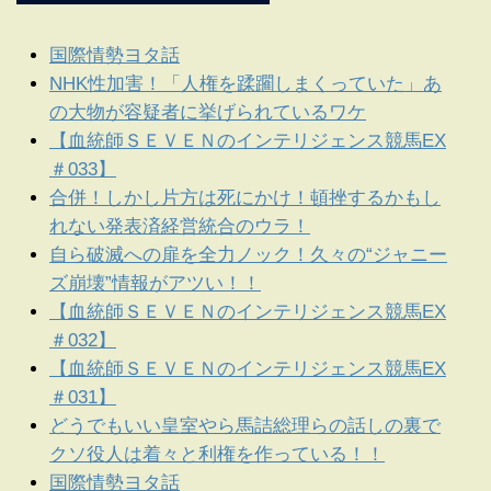
国際情勢ヨタ話
NHK性加害！「人権を蹂躙しまくっていた」あ
の大物が容疑者に挙げられているワケ
【血統師ＳＥＶＥＮのインテリジェンス競馬EX
＃033】
合併！しかし片方は死にかけ！頓挫するかもし
れない発表済経営統合のウラ！
自ら破滅への扉を全力ノック！久々の“ジャニー
ズ崩壊”情報がアツい！！
【血統師ＳＥＶＥＮのインテリジェンス競馬EX
＃032】
【血統師ＳＥＶＥＮのインテリジェンス競馬EX
＃031】
どうでもいい皇室やら馬詰総理らの話しの裏で
クソ役人は着々と利権を作っている！！
国際情勢ヨタ話