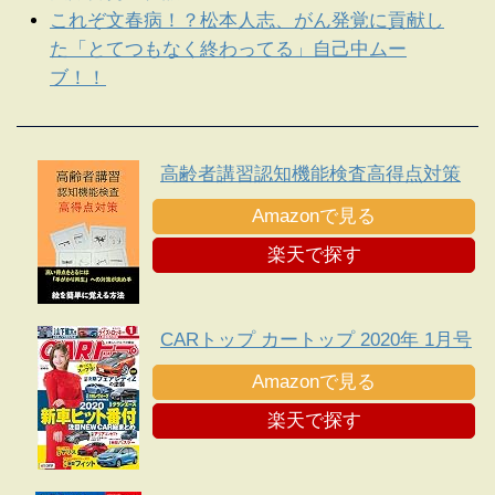
これぞ文春病！？松本人志、がん発覚に貢献し
た「とてつもなく終わってる」自己中ムー
ブ！！
高齢者講習認知機能検査高得点対策
Amazonで見る
楽天で探す
CARトップ カートップ 2020年 1月号
Amazonで見る
楽天で探す