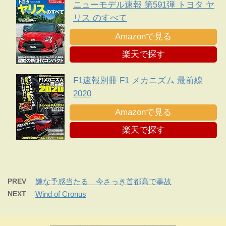
ニューモデル速報 第591弾 トヨタ ヤ
リス のすべて
Amazonで見る
楽天で探す
F1速報別冊 F1 メカニズム 最前線
2020
Amazonで見る
楽天で探す
PREV
嫌な予感当たる 今さっき首都高で事故
NEXT
Wind of Cronus