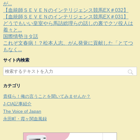
が...
【血統師ＳＥＶＥＮのインテリジェンス競馬EX＃032】
【血統師ＳＥＶＥＮのインテリジェンス競馬EX＃031】
どうでもいい皇室やら馬詰総理らの話しの裏でクソ役人は
着々と...
国際情勢ヨタ話
これぞ文春病！？松本人志、がん発覚に貢献した「とてつ
もなく...
サイト内検索
カテゴリ
貴様ら！俺の言うことを聞いてみませんか？
J-CIA記事紹介
The Voice of Japan
永田町・霞ヶ関血風録