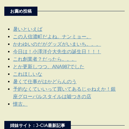
お薦め投稿
暑いといえば
この人信濃町だよね。ナンミョー。
かわゆいのだがグッズがいまいち。。。
今日は！小澤洋介大先生の誕生日！！！
これ創業者？だったら。。。
とか更新しつつ、ANA987でした
これほしいな
暑くて仕事がはかどらんのう
予約なくていいって買いてあるじゃねえか！銀
座グローバルスタイルは嘘つきの店
懐古。
姉妹サイト：J-CIA最新記事