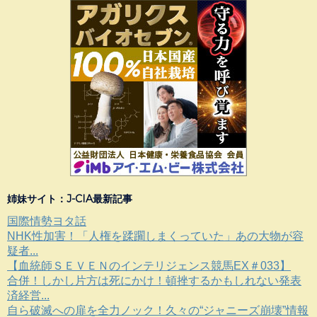
姉妹サイト：J-CIA最新記事
国際情勢ヨタ話
NHK性加害！「人権を蹂躙しまくっていた」あの大物が容
疑者...
【血統師ＳＥＶＥＮのインテリジェンス競馬EX＃033】
合併！しかし片方は死にかけ！頓挫するかもしれない発表
済経営...
自ら破滅への扉を全力ノック！久々の“ジャニーズ崩壊”情報