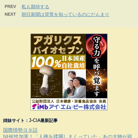
PREV
私も期待する
NEXT
朝日新聞は背景を知っているのにだんまり
姉妹サイト：J-CIA最新記事
国際情勢ヨタ話
NHK性加害！「人権を蹂躙しまくっていた」あの大物が容