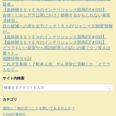
疑者...
【血統師ＳＥＶＥＮのインテリジェンス競馬EX＃033】
合併！しかし片方は死にかけ！頓挫するかもしれない発表
済経営...
自ら破滅への扉を全力ノック！久々の“ジャニーズ崩壊”情報
が...
【血統師ＳＥＶＥＮのインテリジェンス競馬EX＃032】
【血統師ＳＥＶＥＮのインテリジェンス競馬EX＃031】
どうでもいい皇室やら馬詰総理らの話しの裏でクソ役人は
着々と...
国際情勢ヨタ話
これぞ文春病！？松本人志、がん発覚に貢献した「とてつ
もなく...
サイト内検索
カテゴリ
貴様ら！俺の言うことを聞いてみませんか？
J-CIA記事紹介