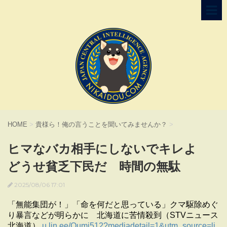
HOME
>
貴様ら！俺の言うことを聞いてみませんか？
>
ヒマなバカ相手にしないでキレよ
どうせ貧乏下民だ 時間の無駄
2025/08/06 17:01
「無能集団が！」「命を何だと思っている」クマ駆除めぐ
り暴言などが明らかに 北海道に苦情殺到（STVニュース
北海道）
u.lin.ee/Qumi512?mediadetail=1&utm_source=li