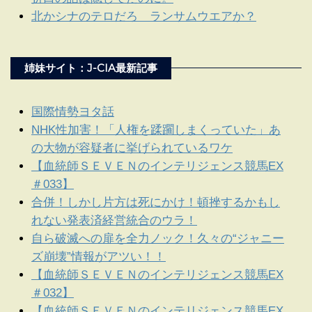
北かシナのテロだろ ランサムウエアか？
姉妹サイト：J-CIA最新記事
国際情勢ヨタ話
NHK性加害！「人権を蹂躙しまくっていた」あ
の大物が容疑者に挙げられているワケ
【血統師ＳＥＶＥＮのインテリジェンス競馬EX
＃033】
合併！しかし片方は死にかけ！頓挫するかもし
れない発表済経営統合のウラ！
自ら破滅への扉を全力ノック！久々の“ジャニー
ズ崩壊”情報がアツい！！
【血統師ＳＥＶＥＮのインテリジェンス競馬EX
＃032】
【血統師ＳＥＶＥＮのインテリジェンス競馬EX