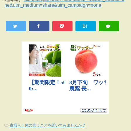
ne&utm_medium=share&utm_campaign=none
B!
-
貴様ら！俺の言うことを聞いてみませんか？