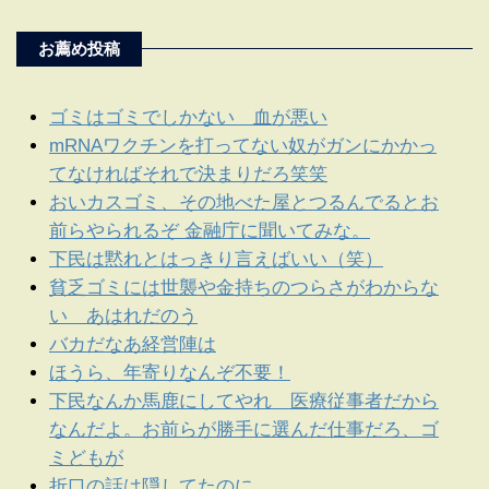
お薦め投稿
ゴミはゴミでしかない 血が悪い
mRNAワクチンを打ってない奴がガンにかかっ
てなければそれで決まりだろ笑笑
おいカスゴミ、その地べた屋とつるんでるとお
前らやられるぞ 金融庁に聞いてみな。
下民は黙れとはっきり言えばいい（笑）
貧乏ゴミには世襲や金持ちのつらさがわからな
い あはれだのう
バカだなあ経営陣は
ほうら、年寄りなんぞ不要！
下民なんか馬鹿にしてやれ 医療従事者だから
なんだよ。お前らが勝手に選んだ仕事だろ、ゴ
ミどもが
折口の話は隠してたのに。