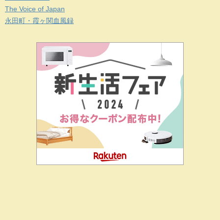
The Voice of Japan
永田町・霞ヶ関血風録
二階堂ドットコムとは
私の思い
J-CIA（姉妹サイト）
お問
合せ