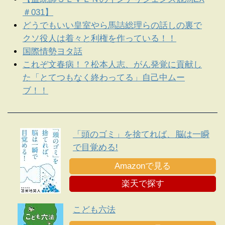
＃031】
どうでもいい皇室やら馬詰総理らの話しの裏で
クソ役人は着々と利権を作っている！！
国際情勢ヨタ話
これぞ文春病！？松本人志、がん発覚に貢献し
た「とてつもなく終わってる」自己中ムー
ブ！！
「頭のゴミ」を捨てれば、脳は一瞬
で目覚める!
Amazonで見る
楽天で探す
こども六法