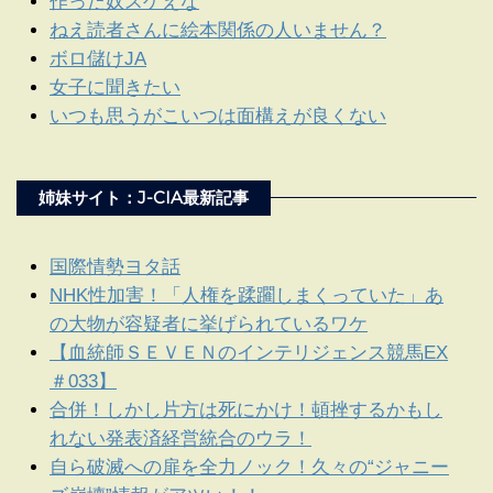
作った奴スゲえな
ねえ読者さんに絵本関係の人いません？
ボロ儲けJA
女子に聞きたい
いつも思うがこいつは面構えが良くない
姉妹サイト：J-CIA最新記事
国際情勢ヨタ話
NHK性加害！「人権を蹂躙しまくっていた」あ
の大物が容疑者に挙げられているワケ
【血統師ＳＥＶＥＮのインテリジェンス競馬EX
＃033】
合併！しかし片方は死にかけ！頓挫するかもし
れない発表済経営統合のウラ！
自ら破滅への扉を全力ノック！久々の“ジャニー