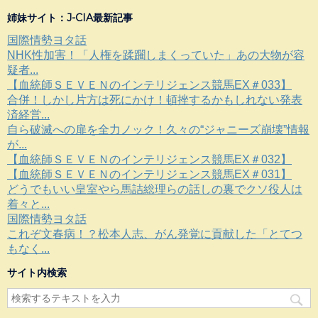
姉妹サイト：J-CIA最新記事
国際情勢ヨタ話
NHK性加害！「人権を蹂躙しまくっていた」あの大物が容
疑者...
【血統師ＳＥＶＥＮのインテリジェンス競馬EX＃033】
合併！しかし片方は死にかけ！頓挫するかもしれない発表
済経営...
自ら破滅への扉を全力ノック！久々の“ジャニーズ崩壊”情報
が...
【血統師ＳＥＶＥＮのインテリジェンス競馬EX＃032】
【血統師ＳＥＶＥＮのインテリジェンス競馬EX＃031】
どうでもいい皇室やら馬詰総理らの話しの裏でクソ役人は
着々と...
国際情勢ヨタ話
これぞ文春病！？松本人志、がん発覚に貢献した「とてつ
もなく...
サイト内検索