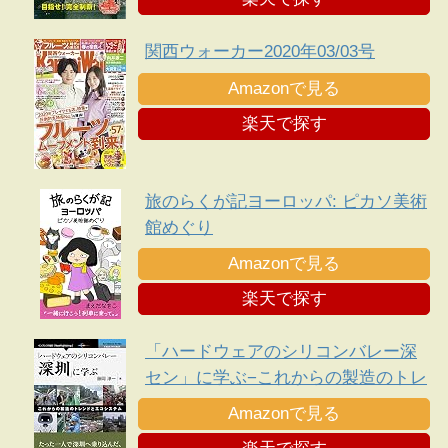
関西ウォーカー2020年03/03号
Amazonで見る
楽天で探す
旅のらくが記ヨーロッパ: ピカソ美術
館めぐり
Amazonで見る
楽天で探す
「ハードウェアのシリコンバレー深
セン」に学ぶ−これからの製造のトレ
ンドとエコシステム
Amazonで見る