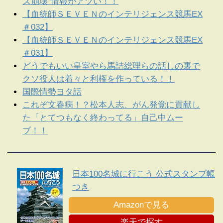
ズ崩壊”情報がアツい！！
【血統師ＳＥＶＥＮのインテリジェンス競馬EX
＃032】
【血統師ＳＥＶＥＮのインテリジェンス競馬EX
＃031】
どうでもいい皇室やら馬詰総理らの話しの裏で
クソ役人は着々と利権を作っている！！
国際情勢ヨタ話
これぞ文春病！？松本人志、がん発覚に貢献し
た「とてつもなく終わってる」自己中ムー
ブ！！
日本100名城に行こう 公式スタンプ帳
つき
Amazonで見る
楽天で探す