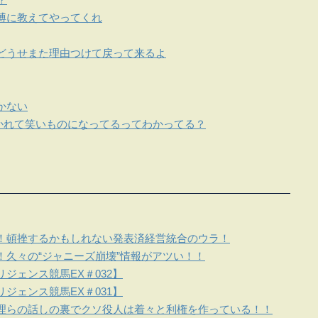
博に教えてやってくれ
どうせまた理由つけて戻って来るよ
かない
抜かれて笑いものになってるってわかってる？
！頓挫するかもしれない発表済経営統合のウラ！
！久々の“ジャニーズ崩壊”情報がアツい！！
ジェンス競馬EX＃032】
ジェンス競馬EX＃031】
理らの話しの裏でクソ役人は着々と利権を作っている！！