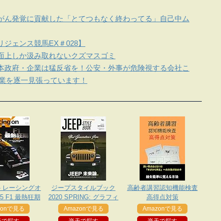
がん発覚に貢献した「とてつもなく終わってる」自己中ム
ジェンス競馬EX＃028】
面上しか汲み取れないクズマスゴミ
本政府・企業は猛反省を！公安・外事が危険視する会社こ
企業を逐一見張っています！
on - レーシングオ
ジープスタイルブック
高齢者講習認知機能検査
505 F1 最熱狂期
2020 SPRING: グラフィ
高得点対策
- ルノー と ホンダ
スムック
zonで見る
Amazonで見る
Amazonで見る
下に勃発した熾