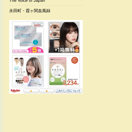
The Voice of Japan
永田町・霞ヶ関血風録