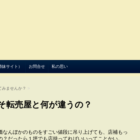
（姉妹サイト）
お問合せ
私の思い
てみませんか？
>
そ転売屋と何が違うの？
価なんぼかのものをすごい値段に吊り上げても、店補もっ
の？だったら１坪でも店持ってればいいってことかい。