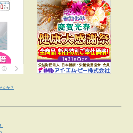
せんか？
！
？