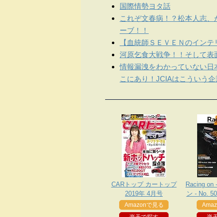
国際情勢ヨタ話
これぞ文春病！？松本人志、
ーブ！！
【血統師ＳＥＶＥＮのインテリ
河原乞食大戦争！！そして表
情報漏洩をわかっていない日
こにあり！JCIAはこういう
CARトップ カートップ
Racing 
2019年 4月号
ン - No. 
PartIV 
Amazonで見る
Ama
、新規定