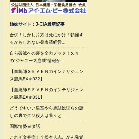
姉妹サイト：J-CIA最新記事
合併！しかし片方は死にかけ！頓挫す
るかもしれない発表済経営...
自ら破滅への扉を全力ノック！久々
の“ジャニーズ崩壊”情報が...
【血統師ＳＥＶＥＮのインテリジェン
ス競馬EX＃032】
【血統師ＳＥＶＥＮのインテリジェン
ス競馬EX＃031】
どうでもいい皇室やら馬詰総理らの話
しの裏でクソ役人は着々と...
国際情勢ヨタ話
これぞ文春病！？松本人志、がん発覚