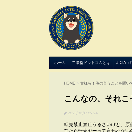
ホーム
二階堂ドットコムとは
J-CIA
HOME
>
貴様ら！俺の言うことを聞い
こんなの、それこ
2025/08/17 07:24
転売禁止禁止うるさいけど、原
てたら転売ヤーって言われない