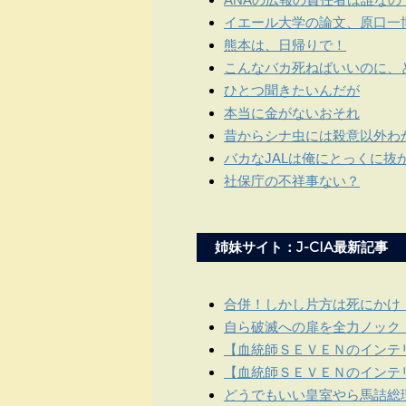
イエール大学の論文、原口一
熊本は、日帰りで！
こんなバカ死ねばいいのに、
ひとつ聞きたいんだが
本当に金がないおそれ
昔からシナ虫には殺意以外わ
バカなJALは俺にとっくに
社保庁の不祥事ない？
姉妹サイト：J-CIA最新記事
合併！しかし片方は死にかけ
自ら破滅への扉を全力ノック
【血統師ＳＥＶＥＮのインテリ
【血統師ＳＥＶＥＮのインテリ
どうでもいい皇室やら馬詰総