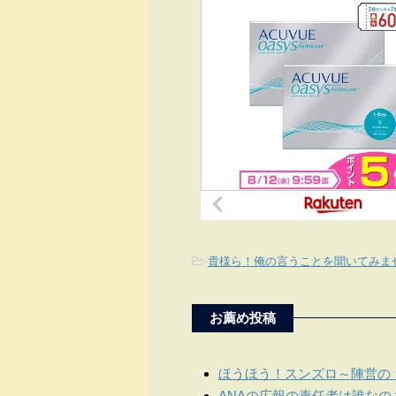
-
貴様ら！俺の言うことを聞いてみま
お薦め投稿
ほうほう！スンズロ～陣営の
ANAの広報の責任者は誰なの