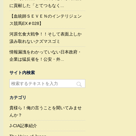
に貢献した「とてつもなく...
【血統師ＳＥＶＥＮのインテリジェン
ス競馬EX＃028】
河原乞食大戦争！！そして表面上しか
汲み取れないクズマスゴミ
情報漏洩をわかっていない日本政府・
企業は猛反省を！公安・外...
サイト内検索
カテゴリ
貴様ら！俺の言うことを聞いてみませ
んか？
J-CIA記事紹介