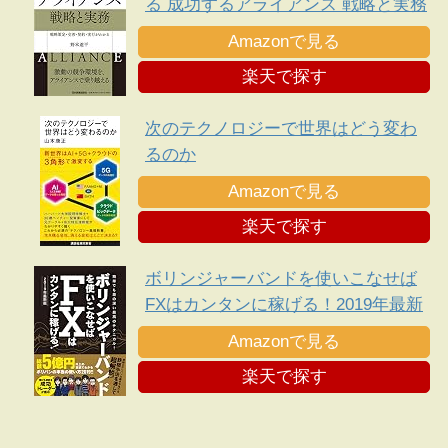
る 成功するアライアンス 戦略と実務
Amazonで見る
楽天で探す
次のテクノロジーで世界はどう変わ
るのか
Amazonで見る
楽天で探す
ボリンジャーバンドを使いこなせば
FXはカンタンに稼げる！2019年最新
版
Amazonで見る
楽天で探す