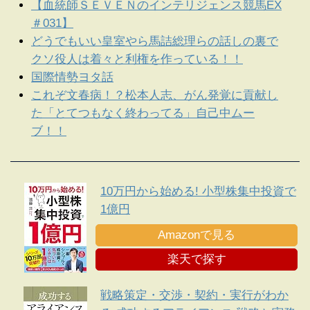
【血統師ＳＥＶＥＮのインテリジェンス競馬EX
＃031】
どうでもいい皇室やら馬詰総理らの話しの裏で
クソ役人は着々と利権を作っている！！
国際情勢ヨタ話
これぞ文春病！？松本人志、がん発覚に貢献し
た「とてつもなく終わってる」自己中ムー
ブ！！
10万円から始める! 小型株集中投資で
1億円
Amazonで見る
楽天で探す
戦略策定・交渉・契約・実行がわか