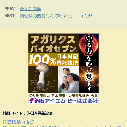
PREV
全身筋肉痛
NEXT
南朝鮮の酋長なんて呼ぶなよ ゴミが
姉妹サイト：J-CIA最新記事
国際情勢ヨタ話