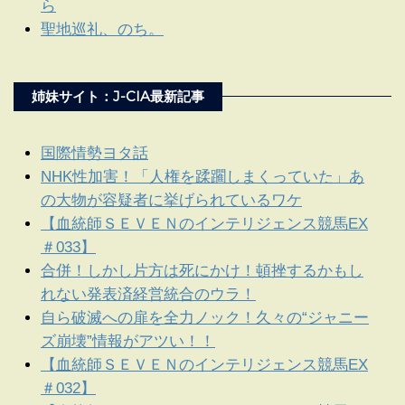
ら
聖地巡礼、のち。
姉妹サイト：J-CIA最新記事
国際情勢ヨタ話
NHK性加害！「人権を蹂躙しまくっていた」あ
の大物が容疑者に挙げられているワケ
【血統師ＳＥＶＥＮのインテリジェンス競馬EX
＃033】
合併！しかし片方は死にかけ！頓挫するかもし
れない発表済経営統合のウラ！
自ら破滅への扉を全力ノック！久々の“ジャニー
ズ崩壊”情報がアツい！！
【血統師ＳＥＶＥＮのインテリジェンス競馬EX
＃032】