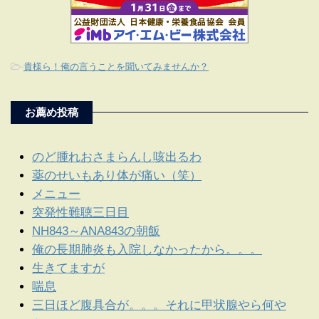
-
貴様ら！俺の言うことを聞いてみませんか？
お薦め投稿
のど腫れおさまらんし咳出るわ
薬のせいもあり体が痛い（笑）
メニュー
突発性難聴三日目
NH843～ANA843の朝飯
俺の長期肺炎も入院しなかったから。。。
生きてますが
喘息
三日ほど腹具合が。。。それに甲状腺やら何や