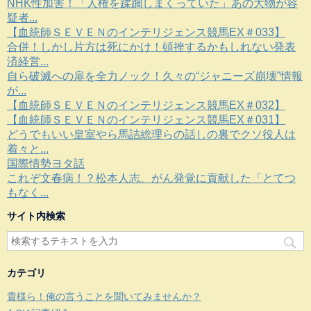
NHK性加害！「人権を蹂躙しまくっていた」あの大物が容
疑者...
【血統師ＳＥＶＥＮのインテリジェンス競馬EX＃033】
合併！しかし片方は死にかけ！頓挫するかもしれない発表
済経営...
自ら破滅への扉を全力ノック！久々の“ジャニーズ崩壊”情報
が...
【血統師ＳＥＶＥＮのインテリジェンス競馬EX＃032】
【血統師ＳＥＶＥＮのインテリジェンス競馬EX＃031】
どうでもいい皇室やら馬詰総理らの話しの裏でクソ役人は
着々と...
国際情勢ヨタ話
これぞ文春病！？松本人志、がん発覚に貢献した「とてつ
もなく...
サイト内検索
カテゴリ
貴様ら！俺の言うことを聞いてみませんか？