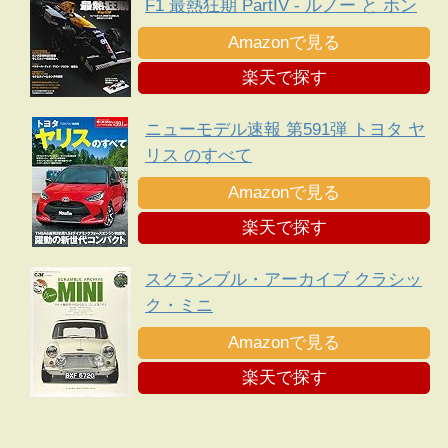
F1 最熱狂期 PartIV - ルノー と ホン
ダ 、新規定下に勃発した熾烈な エン
Amazonで見る
ジン 戦争 -
楽天で探す
ニューモデル速報 第591弾 トヨタ ヤ
リス のすべて
Amazonで見る
楽天で探す
スクランブル・アーカイブ クラシッ
ク・ミニ
Amazonで見る
楽天で探す