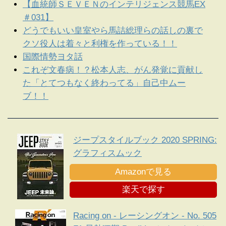
【血統師ＳＥＶＥＮのインテリジェンス競馬EX
＃031】
どうでもいい皇室やら馬詰総理らの話しの裏で
クソ役人は着々と利権を作っている！！
国際情勢ヨタ話
これぞ文春病！？松本人志、がん発覚に貢献し
た「とてつもなく終わってる」自己中ムー
ブ！！
ジープスタイルブック 2020 SPRING:
グラフィスムック
Amazonで見る
楽天で探す
Racing on - レーシングオン - No. 505