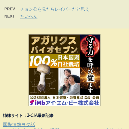
PREV
チョン公を見たらレイパーだと思え
NEXT
たいへん
姉妹サイト：J-CIA最新記事
国際情勢ヨタ話