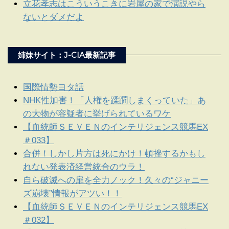
立花孝志はこういうこきに岩屋の家で演説やら
ないとダメだよ
姉妹サイト：J-CIA最新記事
国際情勢ヨタ話
NHK性加害！「人権を蹂躙しまくっていた」あ
の大物が容疑者に挙げられているワケ
【血統師ＳＥＶＥＮのインテリジェンス競馬EX
＃033】
合併！しかし片方は死にかけ！頓挫するかもし
れない発表済経営統合のウラ！
自ら破滅への扉を全力ノック！久々の“ジャニー
ズ崩壊”情報がアツい！！
【血統師ＳＥＶＥＮのインテリジェンス競馬EX
＃032】