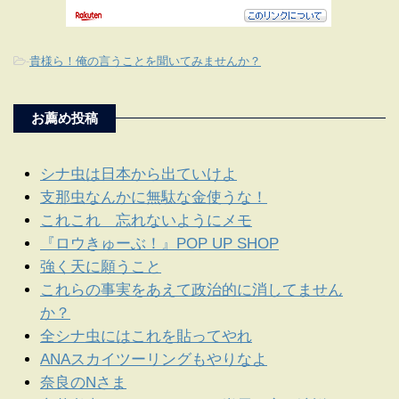
-
貴様ら！俺の言うことを聞いてみませんか？
お薦め投稿
シナ虫は日本から出ていけよ
支那虫なんかに無駄な金使うな！
これこれ 忘れないようにメモ
『ロウきゅーぶ！』POP UP SHOP
強く天に願うこと
これらの事実をあえて政治的に消してません
か？
全シナ虫にはこれを貼ってやれ
ANAスカイツーリングもやりなよ
奈良のNさま