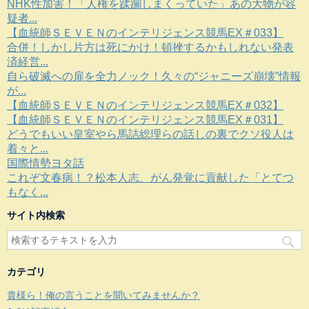
NHK性加害！「人権を蹂躙しまくっていた」あの大物が容
疑者...
【血統師ＳＥＶＥＮのインテリジェンス競馬EX＃033】
合併！しかし片方は死にかけ！頓挫するかもしれない発表
済経営...
自ら破滅への扉を全力ノック！久々の“ジャニーズ崩壊”情報
が...
【血統師ＳＥＶＥＮのインテリジェンス競馬EX＃032】
【血統師ＳＥＶＥＮのインテリジェンス競馬EX＃031】
どうでもいい皇室やら馬詰総理らの話しの裏でクソ役人は
着々と...
国際情勢ヨタ話
これぞ文春病！？松本人志、がん発覚に貢献した「とてつ
もなく...
サイト内検索
カテゴリ
貴様ら！俺の言うことを聞いてみませんか？