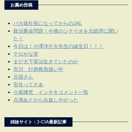
お薦め投稿
バカ坂社長になってからのJAL
政治裏金問題！今後のシナリオを元総理に聞い
た！
今日は！小澤洋介大先生の誕生日！！！
テロかな笑
まだ大下英治生きていたのか
市川 行徳救急扱い中
元宿さん
安住ってさあ
小泉陣営 インチキコメント一覧
点滴あとから出血しやがった
姉妹サイト：J-CIA最新記事