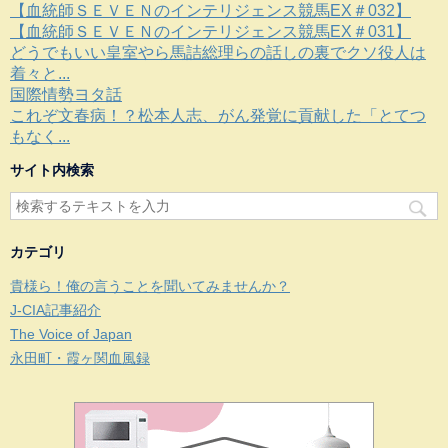
【血統師ＳＥＶＥＮのインテリジェンス競馬EX＃032】
【血統師ＳＥＶＥＮのインテリジェンス競馬EX＃031】
どうでもいい皇室やら馬詰総理らの話しの裏でクソ役人は
着々と...
国際情勢ヨタ話
これぞ文春病！？松本人志、がん発覚に貢献した「とてつ
もなく...
サイト内検索
カテゴリ
貴様ら！俺の言うことを聞いてみませんか？
J-CIA記事紹介
The Voice of Japan
永田町・霞ヶ関血風録