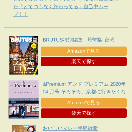
た「とてつもなく終わってる」自己中ムー
ブ！！
BRUTUS特別編集 増補版 台湾
Amazonで見る
楽天で探す
&Premium アンド プレミアム 2020年
04 月号 そろそろ、京都に行きたくな
る。
Amazonで見る
楽天で探す
おいしいマレー半島縦断