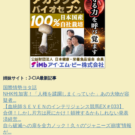
姉妹サイト：J-CIA最新記事
国際情勢ヨタ話
NHK性加害！「人権を蹂躙しまくっていた」あの大物が容
疑者...
【血統師ＳＥＶＥＮのインテリジェンス競馬EX＃033】
合併！しかし片方は死にかけ！頓挫するかもしれない発表
済経営...
自ら破滅への扉を全力ノック！久々の“ジャニーズ崩壊”情報
が...