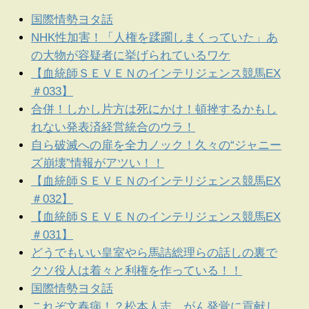
国際情勢ヨタ話
NHK性加害！「人権を蹂躙しまくっていた」あ
の大物が容疑者に挙げられているワケ
【血統師ＳＥＶＥＮのインテリジェンス競馬EX
＃033】
合併！しかし片方は死にかけ！頓挫するかもし
れない発表済経営統合のウラ！
自ら破滅への扉を全力ノック！久々の“ジャニー
ズ崩壊”情報がアツい！！
【血統師ＳＥＶＥＮのインテリジェンス競馬EX
＃032】
【血統師ＳＥＶＥＮのインテリジェンス競馬EX
＃031】
どうでもいい皇室やら馬詰総理らの話しの裏で
クソ役人は着々と利権を作っている！！
国際情勢ヨタ話
これぞ文春病！？松本人志、がん発覚に貢献し