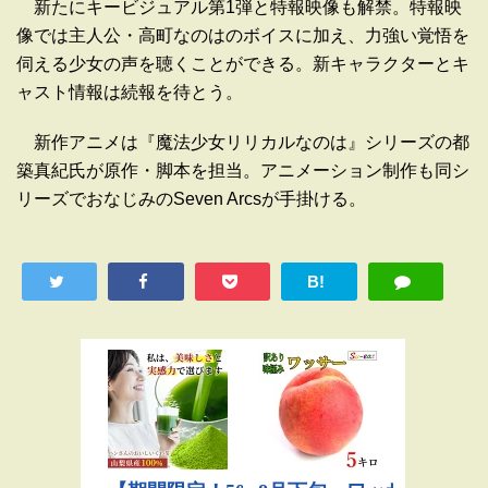
新たにキービジュアル第1弾と特報映像も解禁。特報映
像では主人公・高町なのはのボイスに加え、力強い覚悟を
伺える少女の声を聴くことができる。新キャラクターとキ
ャスト情報は続報を待とう。
新作アニメは『魔法少女リリカルなのは』シリーズの都
築真紀氏が原作・脚本を担当。アニメーション制作も同シ
リーズでおなじみのSeven Arcsが手掛ける。
B!