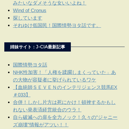
みたいなダメそうな女いいよね！
Wind of Cronus
探しています
それゆけ低国民！国際情勢ヨタ話です。
姉妹サイト：J-CIA最新記事
国際情勢ヨタ話
NHK性加害！「人権を蹂躙しまくっていた」あ
の大物が容疑者に挙げられているワケ
【血統師ＳＥＶＥＮのインテリジェンス競馬EX
＃033】
合併！しかし片方は死にかけ！頓挫するかもし
れない発表済経営統合のウラ！
自ら破滅への扉を全力ノック！久々の“ジャニー
ズ崩壊”情報がアツい！！