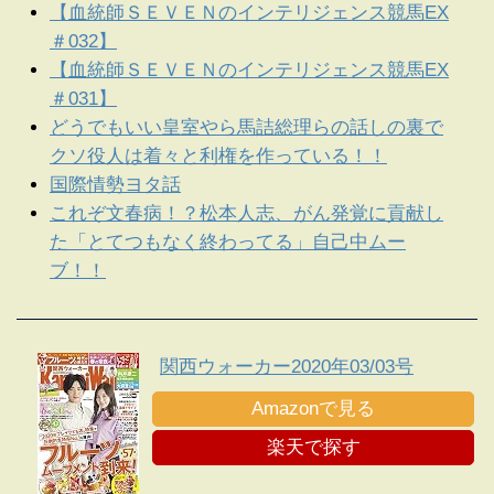
【血統師ＳＥＶＥＮのインテリジェンス競馬EX
＃032】
【血統師ＳＥＶＥＮのインテリジェンス競馬EX
＃031】
どうでもいい皇室やら馬詰総理らの話しの裏で
クソ役人は着々と利権を作っている！！
国際情勢ヨタ話
これぞ文春病！？松本人志、がん発覚に貢献し
た「とてつもなく終わってる」自己中ムー
ブ！！
関西ウォーカー2020年03/03号
Amazonで見る
楽天で探す