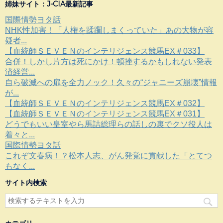
姉妹サイト：J-CIA最新記事
国際情勢ヨタ話
NHK性加害！「人権を蹂躙しまくっていた」あの大物が容
疑者...
【血統師ＳＥＶＥＮのインテリジェンス競馬EX＃033】
合併！しかし片方は死にかけ！頓挫するかもしれない発表
済経営...
自ら破滅への扉を全力ノック！久々の“ジャニーズ崩壊”情報
が...
【血統師ＳＥＶＥＮのインテリジェンス競馬EX＃032】
【血統師ＳＥＶＥＮのインテリジェンス競馬EX＃031】
どうでもいい皇室やら馬詰総理らの話しの裏でクソ役人は
着々と...
国際情勢ヨタ話
これぞ文春病！？松本人志、がん発覚に貢献した「とてつ
もなく...
サイト内検索