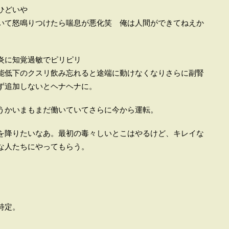
ひどいや
いて怒鳴りつけたら喘息が悪化笑 俺は人間ができてねえか
炎に知覚過敏でピリピリ
能低下のクスリ飲み忘れると途端に動けなくなりさらに副腎
ず追加しないとヘナヘナに。
うかいまもまだ働いていてさらに今から運転。
を降りたいなあ。最初の毒々しいとこはやるけど、キレイな
な人たちにやってもらう。
特定。