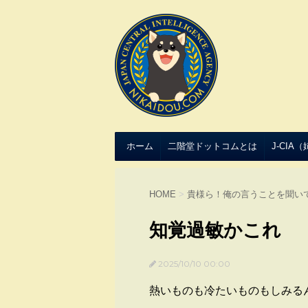
ホーム
二階堂ドットコムとは
J-CIA
HOME
>
貴様ら！俺の言うことを聞い
知覚過敏かこれ
2025/10/10 00:00
熱いものも冷たいものもしみる