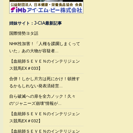
姉妹サイト：J-CIA最新記事
国際情勢ヨタ話
NHK性加害！「人権を蹂躙しまくって
いた」あの大物が容疑者...
【血統師ＳＥＶＥＮのインテリジェン
ス競馬EX＃033】
合併！しかし片方は死にかけ！頓挫す
るかもしれない発表済経営...
自ら破滅への扉を全力ノック！久々
の“ジャニーズ崩壊”情報が...
【血統師ＳＥＶＥＮのインテリジェン
ス競馬EX＃032】
【血統師ＳＥＶＥＮのインテリジェン