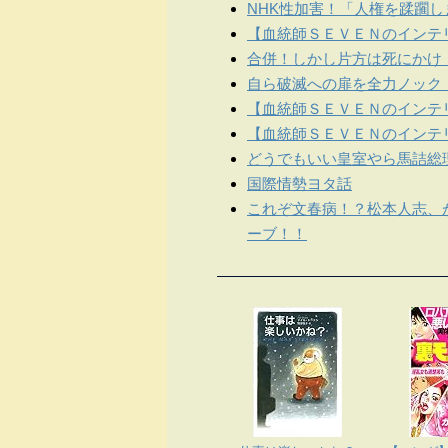
NHK性加害！「人権を蹂躙
【血統師ＳＥＶＥＮのインテリ
合併！しかし片方は死にかけ
自ら破滅への扉を全力ノック
【血統師ＳＥＶＥＮのインテリ
【血統師ＳＥＶＥＮのインテリ
どうでもいい皇室やら馬詰総
国際情勢ヨタ話
これぞ文春病！？松本人志、
ーブ！！