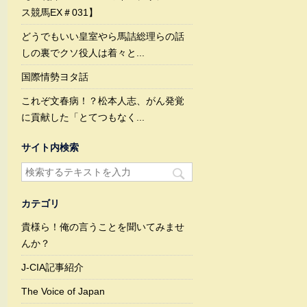
ス競馬EX＃031】
どうでもいい皇室やら馬詰総理らの話
しの裏でクソ役人は着々と...
国際情勢ヨタ話
これぞ文春病！？松本人志、がん発覚
に貢献した「とてつもなく...
サイト内検索
カテゴリ
貴様ら！俺の言うことを聞いてみませ
んか？
J-CIA記事紹介
The Voice of Japan