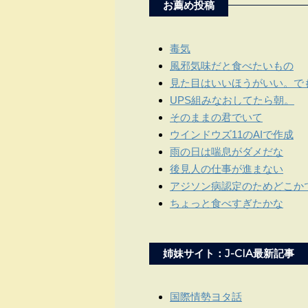
お薦め投稿
毒気
風邪気味だと食べたいもの
見た目はいいほうがいい。で
UPS組みなおしてたら朝。
そのままの君でいて
ウインドウズ11のAIで作成
雨の日は喘息がダメだな
後見人の仕事が進まない
アジソン病認定のためどこか
ちょっと食べすぎたかな
姉妹サイト：J-CIA最新記事
国際情勢ヨタ話