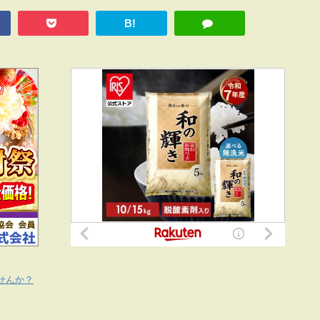
B!
せんか？