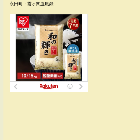
永田町・霞ヶ関血風録