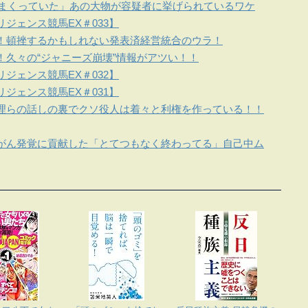
しまくっていた」あの大物が容疑者に挙げられているワケ
ジェンス競馬EX＃033】
！頓挫するかもしれない発表済経営統合のウラ！
！久々の“ジャニーズ崩壊”情報がアツい！！
ジェンス競馬EX＃032】
ジェンス競馬EX＃031】
理らの話しの裏でクソ役人は着々と利権を作っている！！
がん発覚に貢献した「とてつもなく終わってる」自己中ム