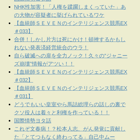
NHK性加害！「人権を蹂躙しまくっていた」あ
の大物が容疑者に挙げられているワケ
【血統師ＳＥＶＥＮのインテリジェンス競馬EX
＃033】
合併！しかし片方は死にかけ！頓挫するかもし
れない発表済経営統合のウラ！
自ら破滅への扉を全力ノック！久々の“ジャニー
ズ崩壊”情報がアツい！！
【血統師ＳＥＶＥＮのインテリジェンス競馬EX
＃032】
【血統師ＳＥＶＥＮのインテリジェンス競馬EX
＃031】
どうでもいい皇室やら馬詰総理らの話しの裏で
クソ役人は着々と利権を作っている！！
国際情勢ヨタ話
これぞ文春病！？松本人志、がん発覚に貢献し
た「とてつもなく終わってる」自己中ムー