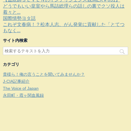
どうでもいい皇室やら馬詰総理らの話しの裏でクソ役人は
着々と...
国際情勢ヨタ話
これぞ文春病！？松本人志、がん発覚に貢献した「とてつ
もなく...
サイト内検索
カテゴリ
貴様ら！俺の言うことを聞いてみませんか？
J-CIA記事紹介
The Voice of Japan
永田町・霞ヶ関血風録