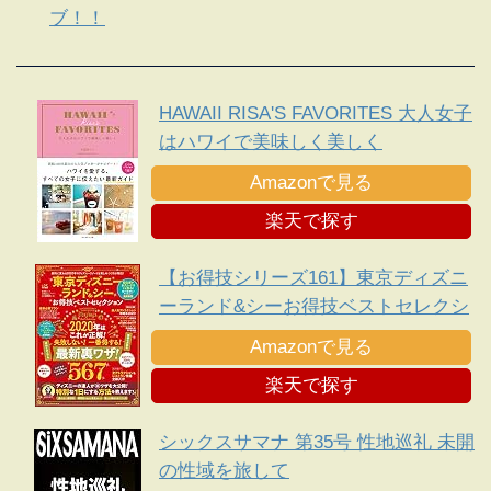
ブ！！
HAWAII RISA'S FAVORITES 大人女子
はハワイで美味しく美しく
Amazonで見る
楽天で探す
【お得技シリーズ161】東京ディズニ
ーランド&シーお得技ベストセレクシ
ョン
Amazonで見る
楽天で探す
シックスサマナ 第35号 性地巡礼 未開
の性域を旅して