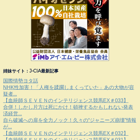
姉妹サイト：J-CIA最新記事
国際情勢ヨタ話
NHK性加害！「人権を蹂躙しまくっていた」あの大物が容
疑者...
【血統師ＳＥＶＥＮのインテリジェンス競馬EX＃033】
合併！しかし片方は死にかけ！頓挫するかもしれない発表
済経営...
自ら破滅への扉を全力ノック！久々の“ジャニーズ崩壊”情報
が...
【血統師ＳＥＶＥＮのインテリジェンス競馬EX＃032】
【血統師ＳＥＶＥＮのインテリジェンス競馬EX＃031】