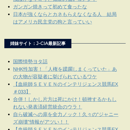
ガンガン焼きって初めて食ったな
日本が強くならとカネもらえなくなる人 結局
はアメリカ民主党の狗と言っていい
姉妹サイト：J-CIA最新記事
国際情勢ヨタ話
NHK性加害！「人権を蹂躙しまくっていた」あ
の大物が容疑者に挙げられているワケ
【血統師ＳＥＶＥＮのインテリジェンス競馬EX
＃033】
合併！しかし片方は死にかけ！頓挫するかもし
れない発表済経営統合のウラ！
自ら破滅への扉を全力ノック！久々の“ジャニー
ズ崩壊”情報がアツい！！
【血統師ＳＥＶＥＮのインテリジェンス競馬EX