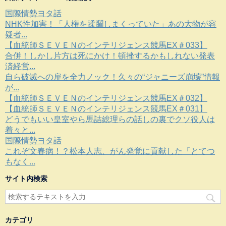
国際情勢ヨタ話
NHK性加害！「人権を蹂躙しまくっていた」あの大物が容
疑者...
【血統師ＳＥＶＥＮのインテリジェンス競馬EX＃033】
合併！しかし片方は死にかけ！頓挫するかもしれない発表
済経営...
自ら破滅への扉を全力ノック！久々の“ジャニーズ崩壊”情報
が...
【血統師ＳＥＶＥＮのインテリジェンス競馬EX＃032】
【血統師ＳＥＶＥＮのインテリジェンス競馬EX＃031】
どうでもいい皇室やら馬詰総理らの話しの裏でクソ役人は
着々と...
国際情勢ヨタ話
これぞ文春病！？松本人志、がん発覚に貢献した「とてつ
もなく...
サイト内検索
カテゴリ