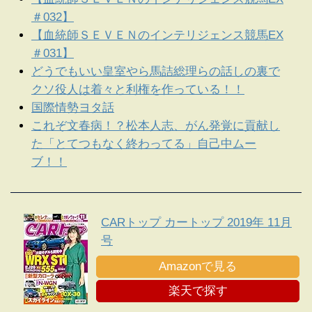
＃032】
【血統師ＳＥＶＥＮのインテリジェンス競馬EX
＃031】
どうでもいい皇室やら馬詰総理らの話しの裏で
クソ役人は着々と利権を作っている！！
国際情勢ヨタ話
これぞ文春病！？松本人志、がん発覚に貢献し
た「とてつもなく終わってる」自己中ムー
ブ！！
CARトップ カートップ 2019年 11月
号
Amazonで見る
楽天で探す