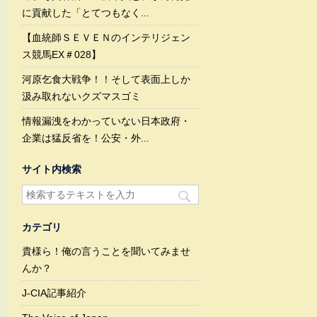
に貢献した「とてつもなく...
【血統師ＳＥＶＥＮのインテリジェン
ス競馬EX＃028】
河原乞食大戦争！！そして表面上しか
汲み取れないクズマスゴミ
情報漏洩をわかっていない日本政府・
企業は猛反省を！公安・外...
サイト内検索
カテゴリ
貴様ら！俺の言うことを聞いてみませ
んか？
J-CIA記事紹介