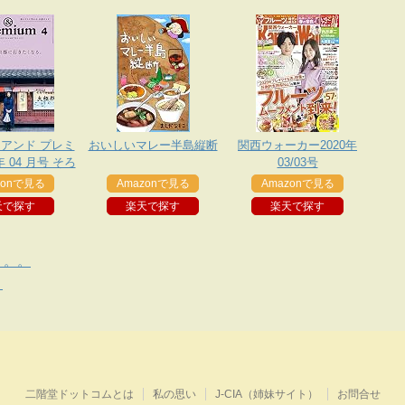
m アンド プレミ
おいしいマレー半島縦断
関西ウォーカー2020年
年 04 月号 そろ
03/03号
都に行きたくな
zonで見る
Amazonで見る
Amazonで見る
る。
天で探す
楽天で探す
楽天で探す
。。。
？
二階堂ドットコムとは
私の思い
J-CIA（姉妹サイト）
お問合せ