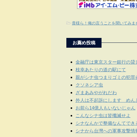
-
貴様ら！俺の言うことを聞いてみま
お薦め投稿
金融庁は東京スター銀行の貸
枝幸あたりの道の駅にて
親がシナ虫つまりゴミの犯罪
クソネシア虫
ざまあみやがれだわ
外人は不起訴にします めん
お前ら14億人もいないじゃん
こんなシナ虫は皆殲滅せよ
シナなんかで整備なんてでき
シナから台灣への軍事攻撃情