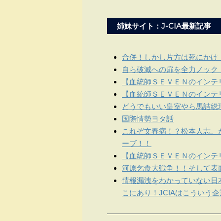
姉妹サイト：J-CIA最新記事
合併！しかし片方は死にかけ
自ら破滅への扉を全力ノック
【血統師ＳＥＶＥＮのインテリ
【血統師ＳＥＶＥＮのインテリ
どうでもいい皇室やら馬詰総
国際情勢ヨタ話
これぞ文春病！？松本人志、
ーブ！！
【血統師ＳＥＶＥＮのインテリ
河原乞食大戦争！！そして表
情報漏洩をわかっていない日
こにあり！JCIAはこういう