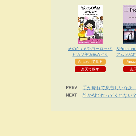
旅のらくが記ヨーロッパ:
&Premiu
ピカソ美術館めぐり
アム 2020
そろ、京
Amazonで見る
Ama
楽天で探す
楽
PREV
手が痺れて息苦しいなあ
NEXT
誰かAIで作ってくれない