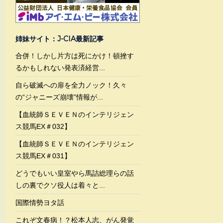
姉妹サイト：J-CIA最新記事
合併！しかし片方は死にかけ！頓挫す
るかもしれない発表済経営...
自ら破滅への扉を全力ノック！久々
の“ジャニーズ崩壊”情報が...
【血統師ＳＥＶＥＮのインテリジェン
ス競馬EX＃032】
【血統師ＳＥＶＥＮのインテリジェン
ス競馬EX＃031】
どうでもいい皇室やら馬詰総理らの話
しの裏でクソ役人は着々と...
国際情勢ヨタ話
これぞ文春病！？松本人志、がん発覚