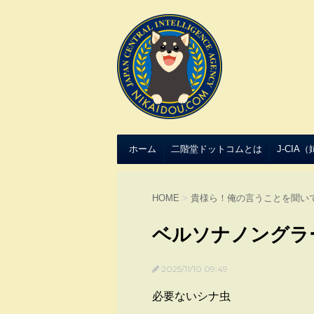
ホーム
二階堂ドットコムとは
J-CIA
HOME
>
貴様ら！俺の言うことを聞い
ベルソナノングラ
2025/11/10 09:49
必要ないシナ虫