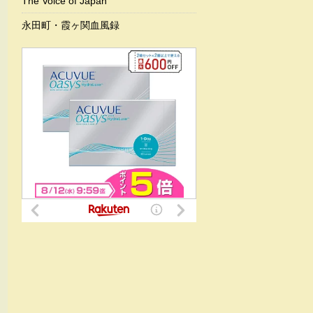
The Voice of Japan
永田町・霞ヶ関血風録