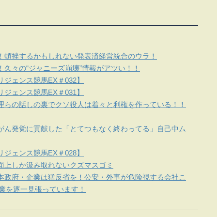
！頓挫するかもしれない発表済経営統合のウラ！
！久々の“ジャニーズ崩壊”情報がアツい！！
ジェンス競馬EX＃032】
ジェンス競馬EX＃031】
理らの話しの裏でクソ役人は着々と利権を作っている！！
がん発覚に貢献した「とてつもなく終わってる」自己中ム
ジェンス競馬EX＃028】
面上しか汲み取れないクズマスゴミ
本政府・企業は猛反省を！公安・外事が危険視する会社こ
企業を逐一見張っています！