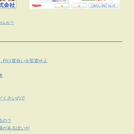
せんか？
し付け度合いを監査せよ
者
どくさいので
るの？
報があるぽいが