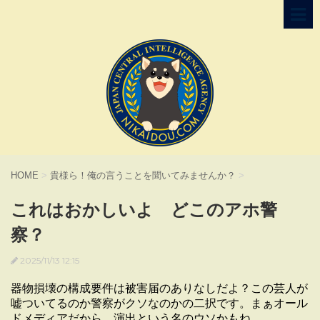
HOME
>
貴様ら！俺の言うことを聞いてみませんか？
>
これはおかしいよ どこのアホ警
察？
2025/11/13 12:15
器物損壊の構成要件は被害届のありなしだよ？この芸人が
嘘ついてるのか警察がクソなのかの二択です。まぁオール
ドメディアだから、演出という名のウソかもね。