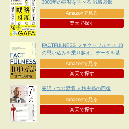
3000年の叡智を学べる 戦略図鑑
Amazonで見る
楽天で探す
FACTFULNESS ファクトフルネス 10
の思い込みを乗り越え、データを基
に世界を正しく見る習慣
Amazonで見る
楽天で探す
完訳 7つの習慣 人格主義の回復
Amazonで見る
楽天で探す