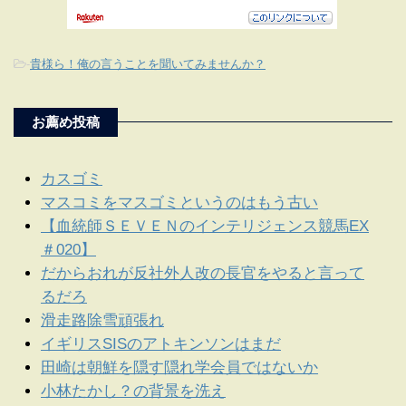
-
貴様ら！俺の言うことを聞いてみませんか？
お薦め投稿
カスゴミ
マスコミをマスゴミというのはもう古い
【血統師ＳＥＶＥＮのインテリジェンス競馬EX
＃020】
だからおれが反社外人改の長官をやると言って
るだろ
滑走路除雪頑張れ
イギリスSISのアトキンソンはまだ
田崎は朝鮮を隠す隠れ学会員ではないか
小林たかし？の背景を洗え