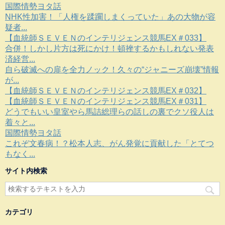
国際情勢ヨタ話
NHK性加害！「人権を蹂躙しまくっていた」あの大物が容
疑者...
【血統師ＳＥＶＥＮのインテリジェンス競馬EX＃033】
合併！しかし片方は死にかけ！頓挫するかもしれない発表
済経営...
自ら破滅への扉を全力ノック！久々の“ジャニーズ崩壊”情報
が...
【血統師ＳＥＶＥＮのインテリジェンス競馬EX＃032】
【血統師ＳＥＶＥＮのインテリジェンス競馬EX＃031】
どうでもいい皇室やら馬詰総理らの話しの裏でクソ役人は
着々と...
国際情勢ヨタ話
これぞ文春病！？松本人志、がん発覚に貢献した「とてつ
もなく...
サイト内検索
カテゴリ