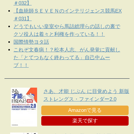
＃032】
【血統師ＳＥＶＥＮのインテリジェンス競馬EX
＃031】
どうでもいい皇室やら馬詰総理らの話しの裏で
クソ役人は着々と利権を作っている！！
国際情勢ヨタ話
これぞ文春病！？松本人志、がん発覚に貢献し
た「とてつもなく終わってる」自己中ムー
ブ！！
さあ、才能 じぶん に目覚めよう 新版
ストレングス・ファインダー2.0
Amazonで見る
楽天で探す