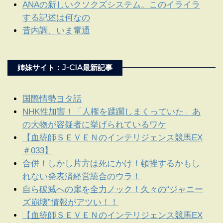
ANAの新しいクソクズシステム。このイライラ
する記述は何なの
昔内調、いま電通
姉妹サイト：J-CIA最新記事
国際情勢ヨタ話
NHK性加害！「人権を蹂躙しまくっていた」あ
の大物が容疑者に挙げられているワケ
【血統師ＳＥＶＥＮのインテリジェンス競馬EX
＃033】
合併！しかし片方は死にかけ！頓挫するかもし
れない発表済経営統合のウラ！
自ら破滅への扉を全力ノック！久々の“ジャニー
ズ崩壊”情報がアツい！！
【血統師ＳＥＶＥＮのインテリジェンス競馬EX