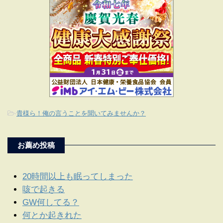
-
貴様ら！俺の言うことを聞いてみませんか？
お薦め投稿
20時間以上も眠ってしまった
咳で起きる
GW何してる？
何とか起きれた