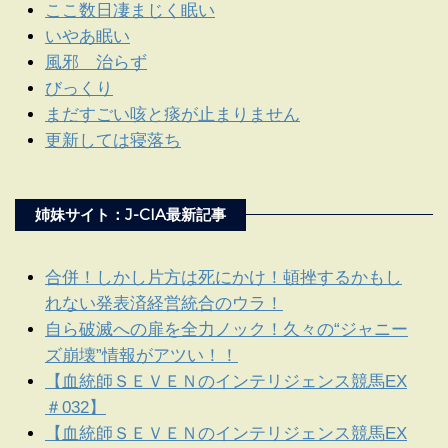
ここ数日凄まじく眠い
いやあ眠い
風邪 治らず
びっくり
まだすごい咳と痰が止まりません
更新しては寝落ち
姉妹サイト：J-CIA最新記事
合併！しかし片方は死にかけ！頓挫するかもし
れない発表済経営統合のウラ！
自ら破滅への扉を全力ノック！久々の“ジャニー
ズ崩壊”情報がアツい！！
【血統師ＳＥＶＥＮのインテリジェンス競馬EX
＃032】
【血統師ＳＥＶＥＮのインテリジェンス競馬EX