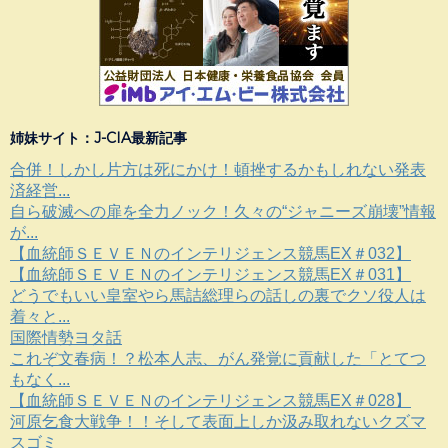
姉妹サイト：J-CIA最新記事
合併！しかし片方は死にかけ！頓挫するかもしれない発表
済経営...
自ら破滅への扉を全力ノック！久々の“ジャニーズ崩壊”情報
が...
【血統師ＳＥＶＥＮのインテリジェンス競馬EX＃032】
【血統師ＳＥＶＥＮのインテリジェンス競馬EX＃031】
どうでもいい皇室やら馬詰総理らの話しの裏でクソ役人は
着々と...
国際情勢ヨタ話
これぞ文春病！？松本人志、がん発覚に貢献した「とてつ
もなく...
【血統師ＳＥＶＥＮのインテリジェンス競馬EX＃028】
河原乞食大戦争！！そして表面上しか汲み取れないクズマ
スゴミ