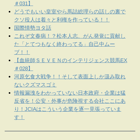
＃031】
どうでもいい皇室やら馬詰総理らの話しの裏で
クソ役人は着々と利権を作っている！！
国際情勢ヨタ話
これぞ文春病！？松本人志、がん発覚に貢献し
た「とてつもなく終わってる」自己中ムー
ブ！！
【血統師ＳＥＶＥＮのインテリジェンス競馬EX
＃028】
河原乞食大戦争！！そして表面上しか汲み取れ
ないクズマスゴミ
情報漏洩をわかっていない日本政府・企業は猛
反省を！公安・外事が危険視する会社ここにあ
り！JCIAはこういう企業を逐一見張っていま
す！