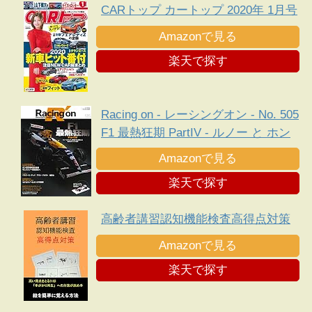
CARトップ カートップ 2020年 1月号
Amazonで見る
楽天で探す
Racing on - レーシングオン - No. 505
F1 最熱狂期 PartIV - ルノー と ホン
ダ 、新規定下に勃発した熾烈な エン
Amazonで見る
ジン 戦争 -
楽天で探す
高齢者講習認知機能検査高得点対策
Amazonで見る
楽天で探す