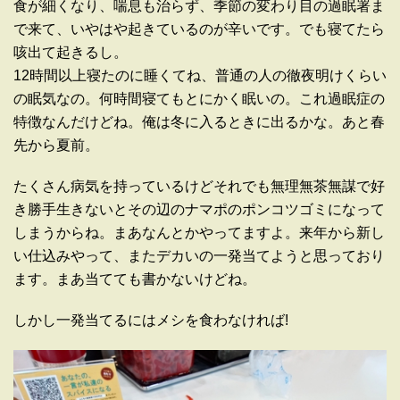
食が細くなり、喘息も治らず、季節の変わり目の過眠署ま
で来て、いやはや起きているのが辛いです。でも寝てたら
咳出て起きるし。
12時間以上寝たのに睡くてね、普通の人の徹夜明けくらい
の眠気なの。何時間寝てもとにかく眠いの。これ過眠症の
特徴なんだけどね。俺は冬に入るときに出るかな。あと春
先から夏前。
たくさん病気を持っているけどそれでも無理無茶無謀で好
き勝手生きないとその辺のナマポのポンコツゴミになって
しまうからね。まあなんとかやってますよ。来年から新し
い仕込みやって、またデカいの一発当てようと思っており
ます。まあ当てても書かないけどね。
しかし一発当てるにはメシを食わなければ!