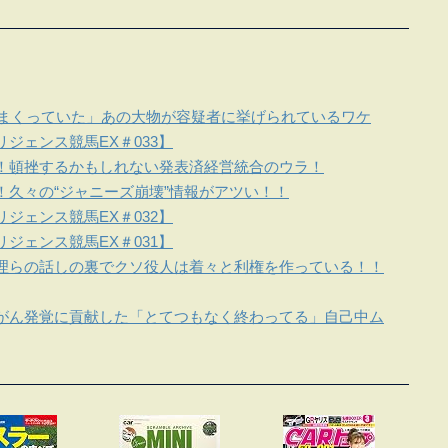
しまくっていた」あの大物が容疑者に挙げられているワケ
ジェンス競馬EX＃033】
！頓挫するかもしれない発表済経営統合のウラ！
！久々の“ジャニーズ崩壊”情報がアツい！！
ジェンス競馬EX＃032】
ジェンス競馬EX＃031】
理らの話しの裏でクソ役人は着々と利権を作っている！！
がん発覚に貢献した「とてつもなく終わってる」自己中ム