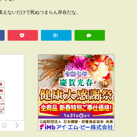
吸えないだけで死ぬつまらん存在だな。
B!