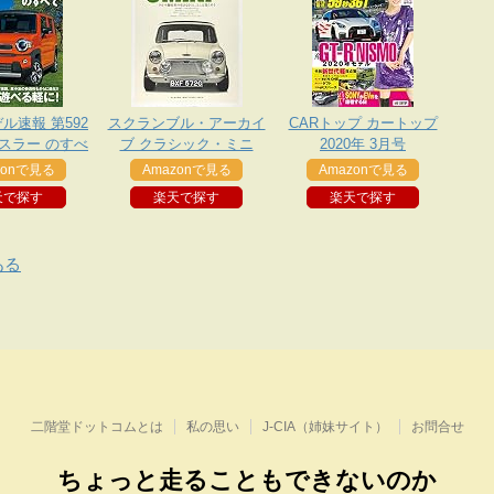
ル速報 第592
スクランブル・アーカイ
CARトップ カートップ
ハスラー のすべ
ブ クラシック・ミニ
2020年 3月号
て
zonで見る
Amazonで見る
Amazonで見る
天で探す
楽天で探す
楽天で探す
ある
二階堂ドットコムとは
私の思い
J-CIA（姉妹サイト）
お問合せ
ちょっと走ることもできないのか