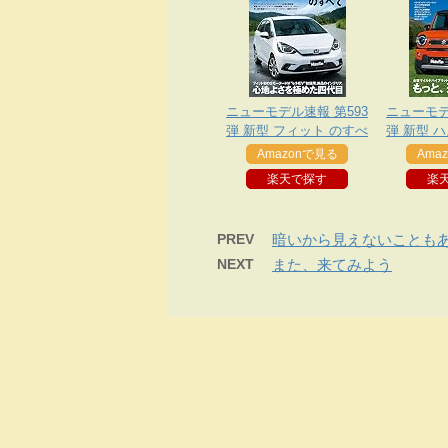
ニューモデル速報 第593
ニューモデ
弾 新型 フィット のすべ
弾 新型 
て
Amazonで見る
Ama
楽天で探す
楽
PREV
暗いから見えないことも
NEXT
また、来てみよう