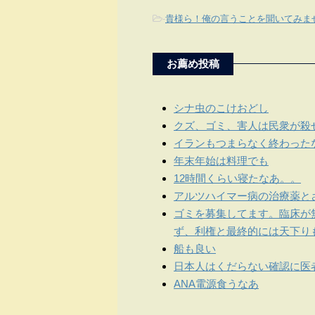
-
貴様ら！俺の言うことを聞いてみま
お薦め投稿
シナ虫のこけおどし
クズ、ゴミ、害人は民衆が殺
イランもつまらなく終わった
年末年始は料理でも
12時間くらい寝たなあ。。
アルツハイマー病の治療薬と
ゴミを募集してます。臨床が
ず、利権と最終的には天下り
船も良い
日本人はくだらない確認に医
ANA電源食うなあ