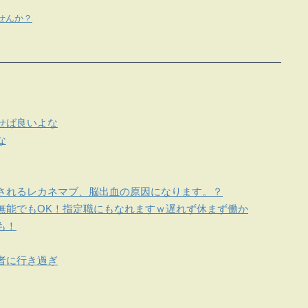
せんか？
せば良いよな
な
されるレカネマブ、脳出血の原因になります。？
無能でもOK！指定職にもなれますｗ遅れず休まず働か
も！
者に行き過ぎ