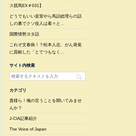
ス競馬EX＃031】
どうでもいい皇室やら馬詰総理らの話
しの裏でクソ役人は着々と...
国際情勢ヨタ話
これぞ文春病！？松本人志、がん発覚
に貢献した「とてつもなく...
サイト内検索
カテゴリ
貴様ら！俺の言うことを聞いてみませ
んか？
J-CIA記事紹介
The Voice of Japan