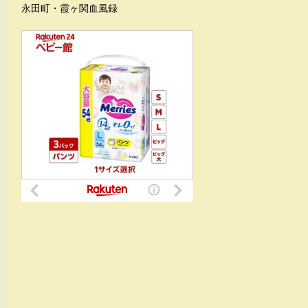
永田町・霞ヶ関血風録