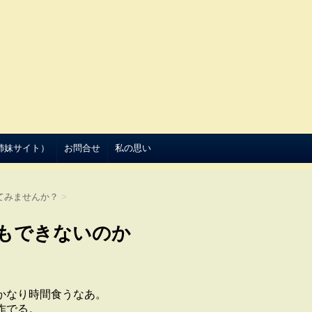
（姉妹サイト）
お問合せ
私の思い
てみませんか？
>
もできないのか
かなり時間食うなあ。
作でる。