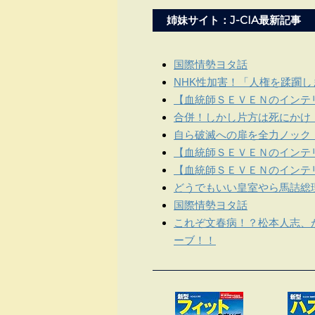
姉妹サイト：J-CIA最新記事
国際情勢ヨタ話
NHK性加害！「人権を蹂躙
【血統師ＳＥＶＥＮのインテリ
合併！しかし片方は死にかけ
自ら破滅への扉を全力ノック
【血統師ＳＥＶＥＮのインテリ
【血統師ＳＥＶＥＮのインテリ
どうでもいい皇室やら馬詰総
国際情勢ヨタ話
これぞ文春病！？松本人志、
ーブ！！