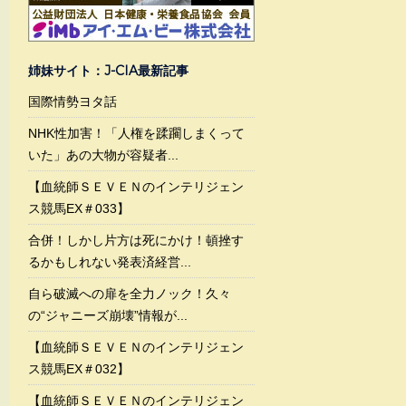
姉妹サイト：J-CIA最新記事
国際情勢ヨタ話
NHK性加害！「人権を蹂躙しまくって
いた」あの大物が容疑者...
【血統師ＳＥＶＥＮのインテリジェン
ス競馬EX＃033】
合併！しかし片方は死にかけ！頓挫す
るかもしれない発表済経営...
自ら破滅への扉を全力ノック！久々
の“ジャニーズ崩壊”情報が...
【血統師ＳＥＶＥＮのインテリジェン
ス競馬EX＃032】
【血統師ＳＥＶＥＮのインテリジェン