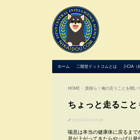
ホーム
二階堂ドットコムとは
J-CIA
HOME
>
貴様ら！俺の言うことを聞い
ちょっと走ること
2025/12/05 03:28
喘息は本当の健康体に戻るまで
息が上がってきたらやっぱり発