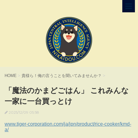
HOME
>
貴様ら！俺の言うことを聞いてみませんか？
>
「魔法のかまどごはん」 これみんな
一家に一台買っとけ
2025/12/09 05:58
www.tiger-corporation.com/ja/jpn/product/rice-cooker/kmd-
a/