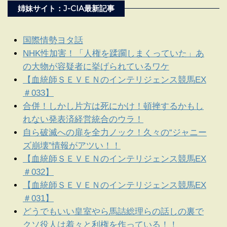
姉妹サイト：J-CIA最新記事
国際情勢ヨタ話
NHK性加害！「人権を蹂躙しまくっていた」あ
の大物が容疑者に挙げられているワケ
【血統師ＳＥＶＥＮのインテリジェンス競馬EX
＃033】
合併！しかし片方は死にかけ！頓挫するかもし
れない発表済経営統合のウラ！
自ら破滅への扉を全力ノック！久々の“ジャニー
ズ崩壊”情報がアツい！！
【血統師ＳＥＶＥＮのインテリジェンス競馬EX
＃032】
【血統師ＳＥＶＥＮのインテリジェンス競馬EX
＃031】
どうでもいい皇室やら馬詰総理らの話しの裏で
クソ役人は着々と利権を作っている！！