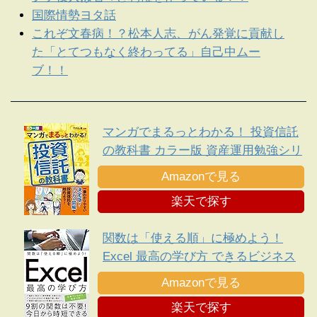
国際情勢ヨタ話
これぞ文春病！？松本人志、がん発覚に貢献し
た「とてつもなく終わってる」自己中ムー
ブ！！
マンガでまるっとわかる！ 投資信託
の教科書 カラー版 資産運用勉強シリ
ーズ
Amazonで見る
楽天で探す
関数は「使える順」に極めよう！
Excel 最高の学び方 できるビジネス
シリーズ
Amazonで見る
楽天で探す