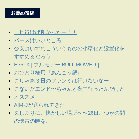
お薦め投稿
これ行けば良かったー！！
パースはいいところ。
公安はいずれこういうものの小型化と設置化を
すすめるだろう
H751X | ブルモアー BULL MOWER |
おひとり様用『あんこう鍋』
こりゃあ３日のファンミは行けないなー
こないだエンド〜ちゃんと夜中行ったんだけど
オススメ
AIM-Jが送られてきた
久しぶりに、懐かしい場所へ〜26日、つかの間
の懐古の時を。