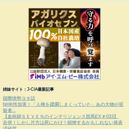
姉妹サイト：J-CIA最新記事
国際情勢ヨタ話
NHK性加害！「人権を蹂躙しまくっていた」あの大物が容
疑者...
【血統師ＳＥＶＥＮのインテリジェンス競馬EX＃033】
合併！しかし片方は死にかけ！頓挫するかもしれない発表
済経営...