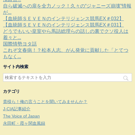
自ら破滅への扉を全力ノック！久々の“ジャニーズ崩壊”情報
が...
【血統師ＳＥＶＥＮのインテリジェンス競馬EX＃032】
【血統師ＳＥＶＥＮのインテリジェンス競馬EX＃031】
どうでもいい皇室やら馬詰総理らの話しの裏でクソ役人は
着々と...
国際情勢ヨタ話
これぞ文春病！？松本人志、がん発覚に貢献した「とてつ
もなく...
サイト内検索
カテゴリ
貴様ら！俺の言うことを聞いてみませんか？
J-CIA記事紹介
The Voice of Japan
永田町・霞ヶ関血風録