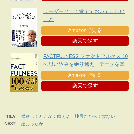
リーダーとして覚えておいてほしい
こと
Amazonで見る
楽天で探す
FACTFULNESS ファクトフルネス 10
の思い込みを乗り越え、データを基
に世界を正しく見る習慣
Amazonで見る
楽天で探す
PREV
備蓄してとにかく備えよ 地震だからではない
NEXT
始まったか