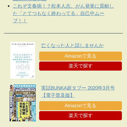
これぞ文春病！？松本人志、がん発覚に貢献し
た「とてつもなく終わってる」自己中ムー
ブ！！
亡くなった人と話しませんか
Amazonで見る
楽天で探す
実話BUNKA超タブー 2020年3月号
【電子普及版】
Amazonで見る
楽天で探す