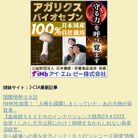
姉妹サイト：J-CIA最新記事
国際情勢ヨタ話
NHK性加害！「人権を蹂躙しまくっていた」あの大物が容
疑者...
【血統師ＳＥＶＥＮのインテリジェンス競馬EX＃033】
合併！しかし片方は死にかけ！頓挫するかもしれない発表
済経営...
自ら破滅への扉を全力ノック！久々の“ジャニーズ崩壊”情報