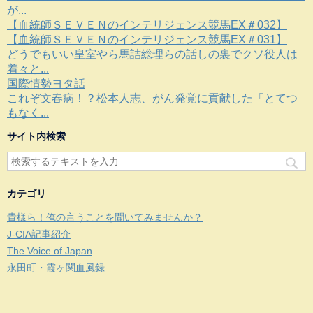
が...
【血統師ＳＥＶＥＮのインテリジェンス競馬EX＃032】
【血統師ＳＥＶＥＮのインテリジェンス競馬EX＃031】
どうでもいい皇室やら馬詰総理らの話しの裏でクソ役人は
着々と...
国際情勢ヨタ話
これぞ文春病！？松本人志、がん発覚に貢献した「とてつ
もなく...
サイト内検索
カテゴリ
貴様ら！俺の言うことを聞いてみませんか？
J-CIA記事紹介
The Voice of Japan
永田町・霞ヶ関血風録