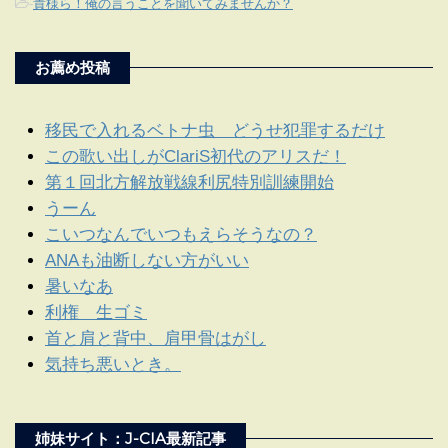
-
貴様ら！俺の言うことを聞いてみませんか？
お薦め投稿
移民で入れるベトナ虫 どうせ犯罪するだけ
この歌い出しがClariS初代のアリスだ！
第１回北方解放戦線利尻特別訓練開始
うーん
こいつなんでいつもえらそうなの？
ANAも油断しない方がいい
暑いなあ
利権 生ゴミ
首と肩と背中、肩甲骨はがし
気持ち悪いとき。
姉妹サイト：J-CIA最新記事