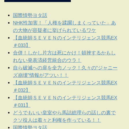
国際情勢ヨタ話
NHK性加害！「人権を蹂躙しまくっていた」あ
の大物が容疑者に挙げられているワケ
【血統師ＳＥＶＥＮのインテリジェンス競馬EX
＃033】
合併！しかし片方は死にかけ！頓挫するかもし
れない発表済経営統合のウラ！
自ら破滅への扉を全力ノック！久々の“ジャニー
ズ崩壊”情報がアツい！！
【血統師ＳＥＶＥＮのインテリジェンス競馬EX
＃032】
【血統師ＳＥＶＥＮのインテリジェンス競馬EX
＃031】
どうでもいい皇室やら馬詰総理らの話しの裏で
クソ役人は着々と利権を作っている！！
国際情勢ヨタ話