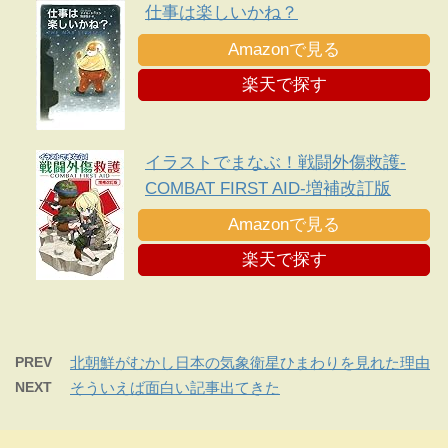
仕事は楽しいかね？
Amazonで見る
楽天で探す
イラストでまなぶ！戦闘外傷救護-
COMBAT FIRST AID-増補改訂版
Amazonで見る
楽天で探す
PREV
北朝鮮がむかし日本の気象衛星ひまわりを見れた理由
NEXT
そういえば面白い記事出てきた