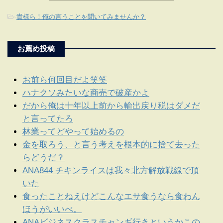
-
貴様ら！俺の言うことを聞いてみませんか？
お薦め投稿
お前ら何回目だよ笑笑
ハナクソみたいな商売で破産かよ
だから俺は十年以上前から輸出戻り税はダメだ
と言ってたろ
林業ってどやって始めるの
金を取ろう、と言う考えを根本的に捨て去った
らどうだ？
ANA844 チキンライスは我々北方解放戦線で頂
いた
食ったことねえけどこんなエサ食うなら食わん
ほうがいいべ。
ANAビジネスクラスチャンギ行きというかこの