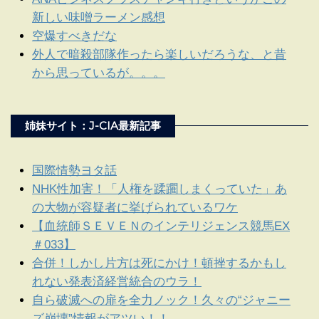
新しい味噌ラーメン感想
空爆すべきだな
外人で暗殺部隊作ったら楽しいだろうな、と昔
から思っているが。。。
姉妹サイト：J-CIA最新記事
国際情勢ヨタ話
NHK性加害！「人権を蹂躙しまくっていた」あ
の大物が容疑者に挙げられているワケ
【血統師ＳＥＶＥＮのインテリジェンス競馬EX
＃033】
合併！しかし片方は死にかけ！頓挫するかもし
れない発表済経営統合のウラ！
自ら破滅への扉を全力ノック！久々の“ジャニー
ズ崩壊”情報がアツい！！