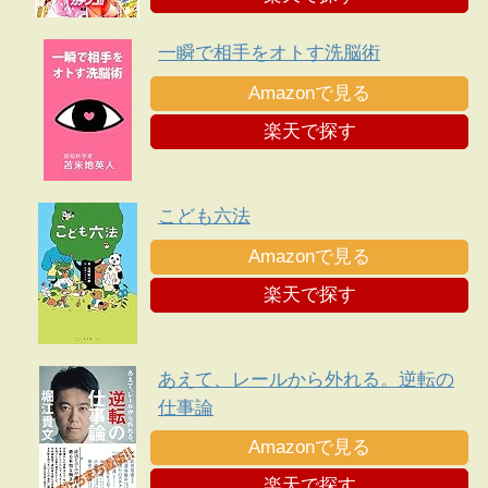
ンパ待ちしている★裏モノＪＡＰＡ
Ｎ
一瞬で相手をオトす洗脳術
Amazonで見る
楽天で探す
こども六法
Amazonで見る
楽天で探す
あえて、レールから外れる。逆転の
仕事論
Amazonで見る
楽天で探す