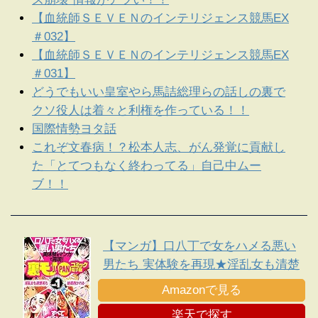
【血統師ＳＥＶＥＮのインテリジェンス競馬EX
＃032】
【血統師ＳＥＶＥＮのインテリジェンス競馬EX
＃031】
どうでもいい皇室やら馬詰総理らの話しの裏で
クソ役人は着々と利権を作っている！！
国際情勢ヨタ話
これぞ文春病！？松本人志、がん発覚に貢献し
た「とてつもなく終わってる」自己中ムー
ブ！！
【マンガ】口八丁で女をハメる悪い
男たち 実体験を再現★淫乱女も清楚
系も結局抱かれる・・★平日イオン
Amazonで見る
のフードコートでヤンママたちがナ
楽天で探す