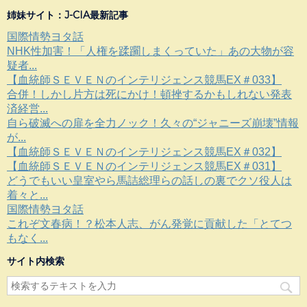
姉妹サイト：J-CIA最新記事
国際情勢ヨタ話
NHK性加害！「人権を蹂躙しまくっていた」あの大物が容
疑者...
【血統師ＳＥＶＥＮのインテリジェンス競馬EX＃033】
合併！しかし片方は死にかけ！頓挫するかもしれない発表
済経営...
自ら破滅への扉を全力ノック！久々の“ジャニーズ崩壊”情報
が...
【血統師ＳＥＶＥＮのインテリジェンス競馬EX＃032】
【血統師ＳＥＶＥＮのインテリジェンス競馬EX＃031】
どうでもいい皇室やら馬詰総理らの話しの裏でクソ役人は
着々と...
国際情勢ヨタ話
これぞ文春病！？松本人志、がん発覚に貢献した「とてつ
もなく...
サイト内検索