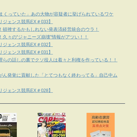
しまくっていた」あの大物が容疑者に挙げられているワケ
ジェンス競馬EX＃033】
！頓挫するかもしれない発表済経営統合のウラ！
！久々の“ジャニーズ崩壊”情報がアツい！！
ジェンス競馬EX＃032】
ジェンス競馬EX＃031】
理らの話しの裏でクソ役人は着々と利権を作っている！！
がん発覚に貢献した「とてつもなく終わってる」自己中ム
ジェンス競馬EX＃028】