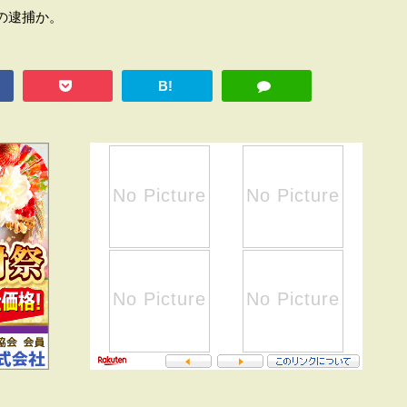
の逮捕か。
B!