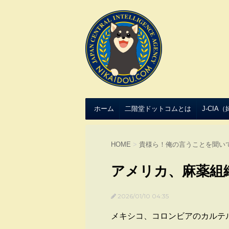
ホーム
二階堂ドットコムとは
J-CIA
HOME
>
貴様ら！俺の言うことを聞い
アメリカ、麻薬組
2026/01/10 04:35
メキシコ、コロンビアのカルテ