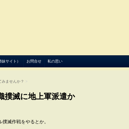
（姉妹サイト）
お問合せ
私の思い
てみませんか？
>
織撲滅に地上軍派遣か
ル撲滅作戦をやるとか。