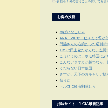
-
貴様ら！俺の言うことを聞いてみま
お薦め投稿
やばいなこりゃ
ANA、VIPサービスまで質が
門脇さんの右腕だった週刊新
TBSは民主党だからな。左翼
こういうのは、ホモ特区にぶ
こんなアタオカが勝つなら、
くだらない日本低国
さすが、天下のおキャリア様
祭りだ
トルコに経済制裁しろ
姉妹サイト：J-CIA最新記事