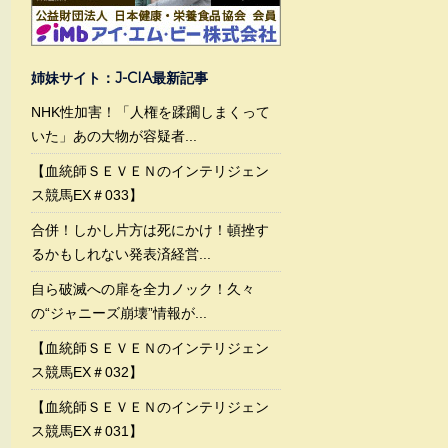
姉妹サイト：J-CIA最新記事
NHK性加害！「人権を蹂躙しまくって
いた」あの大物が容疑者...
【血統師ＳＥＶＥＮのインテリジェン
ス競馬EX＃033】
合併！しかし片方は死にかけ！頓挫す
るかもしれない発表済経営...
自ら破滅への扉を全力ノック！久々
の“ジャニーズ崩壊”情報が...
【血統師ＳＥＶＥＮのインテリジェン
ス競馬EX＃032】
【血統師ＳＥＶＥＮのインテリジェン
ス競馬EX＃031】