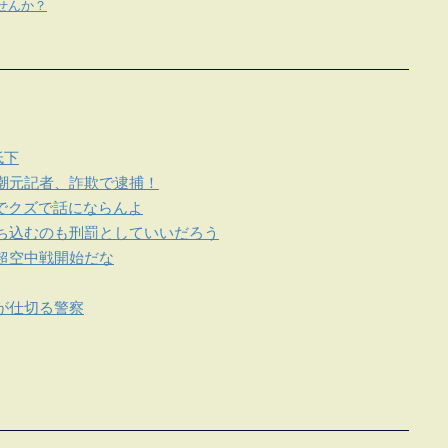
せんか？
低下
潮元記者、詐欺で逮捕！
でクズで話にならんよ
ち込むのも刑罰としていいだろう
超空中戦開始だな
が仕切る警察