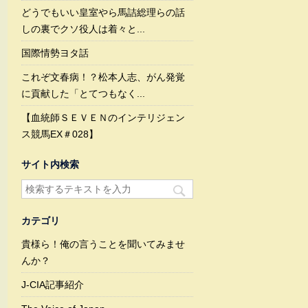
どうでもいい皇室やら馬詰総理らの話
しの裏でクソ役人は着々と...
国際情勢ヨタ話
これぞ文春病！？松本人志、がん発覚
に貢献した「とてつもなく...
【血統師ＳＥＶＥＮのインテリジェン
ス競馬EX＃028】
サイト内検索
カテゴリ
貴様ら！俺の言うことを聞いてみませ
んか？
J-CIA記事紹介