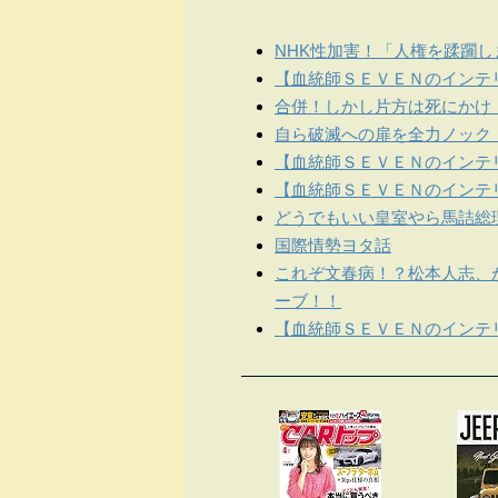
NHK性加害！「人権を蹂躙
【血統師ＳＥＶＥＮのインテリ
合併！しかし片方は死にかけ
自ら破滅への扉を全力ノック
【血統師ＳＥＶＥＮのインテリ
【血統師ＳＥＶＥＮのインテリ
どうでもいい皇室やら馬詰総
国際情勢ヨタ話
これぞ文春病！？松本人志、
ーブ！！
【血統師ＳＥＶＥＮのインテリ