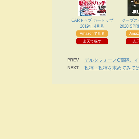
CARトップ カートップ
ジープス
2019年 4月号
2020 SP
ス
Amazonで見る
Ama
楽天で探す
楽
PREV
デルタフォースC部隊、
NEXT
投稿・投稿を求めてみて