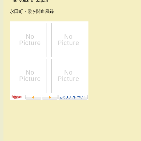
The Voice of Japan
永田町・霞ヶ関血風録