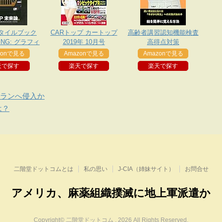
タイルブック
CARトップ カートップ
高齢者講習認知機能検査
RING: グラフィ
2019年 10月号
高得点対策
ムック
zonで見る
Amazonで見る
Amazonで見る
天で探す
楽天で探す
楽天で探す
イランへ侵入か
は？
二階堂ドットコムとは
私の思い
J-CIA（姉妹サイト）
お問合せ
アメリカ、麻薬組織撲滅に地上軍派遣か
Copyright© 二階堂ドットコム , 2026 All Rights Reserved.