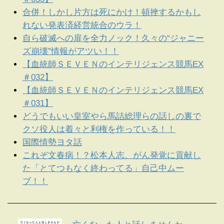
合併！しかし片方は死にかけ！頓挫するかもし
れない発表済経営統合のウラ！
自ら破滅への扉を全力ノック！久々の“ジャニー
ズ崩壊”情報がアツい！！
【血統師ＳＥＶＥＮのインテリジェンス競馬EX
＃032】
【血統師ＳＥＶＥＮのインテリジェンス競馬EX
＃031】
どうでもいい皇室やら馬詰総理らの話しの裏で
クソ役人は着々と利権を作っている！！
国際情勢ヨタ話
これぞ文春病！？松本人志、がん発覚に貢献し
た「とてつもなく終わってる」自己中ムー
ブ！！