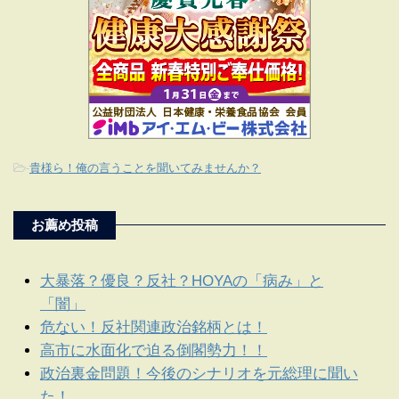
-
貴様ら！俺の言うことを聞いてみませんか？
お薦め投稿
大暴落？優良？反社？HOYAの「病み」と
「闇」
危ない！反社関連政治銘柄とは！
高市に水面化で迫る倒閣勢力！！
政治裏金問題！今後のシナリオを元総理に聞い
た！