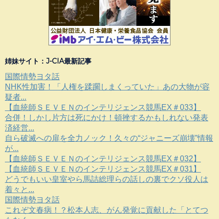
姉妹サイト：J-CIA最新記事
国際情勢ヨタ話
NHK性加害！「人権を蹂躙しまくっていた」あの大物が容
疑者...
【血統師ＳＥＶＥＮのインテリジェンス競馬EX＃033】
合併！しかし片方は死にかけ！頓挫するかもしれない発表
済経営...
自ら破滅への扉を全力ノック！久々の“ジャニーズ崩壊”情報
が...
【血統師ＳＥＶＥＮのインテリジェンス競馬EX＃032】
【血統師ＳＥＶＥＮのインテリジェンス競馬EX＃031】
どうでもいい皇室やら馬詰総理らの話しの裏でクソ役人は
着々と...
国際情勢ヨタ話
これぞ文春病！？松本人志、がん発覚に貢献した「とてつ