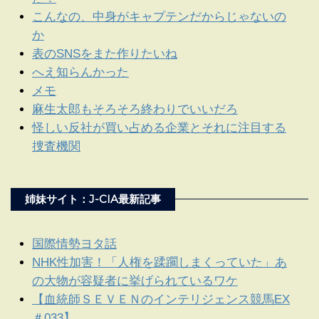
こんなの、中身がキャプテンだからじゃないの
か
表のSNSをまた作りたいね
へえ知らんかった
メモ
麻生太郎もそろそろ終わりでいいだろ
怪しい反社が買い占める企業とそれに注目する
捜査機関
姉妹サイト：J-CIA最新記事
国際情勢ヨタ話
NHK性加害！「人権を蹂躙しまくっていた」あ
の大物が容疑者に挙げられているワケ
【血統師ＳＥＶＥＮのインテリジェンス競馬EX
＃033】