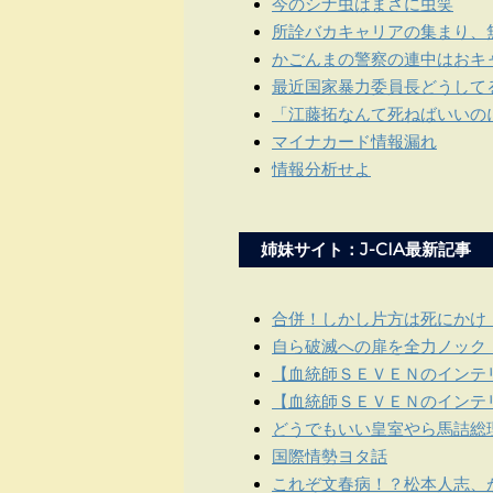
今のシナ虫はまさに虫笑
所詮バカキャリアの集まり、
かごんまの警察の連中はおキ
最近国家暴力委員長どうして
「江藤拓なんて死ねばいいの
マイナカード情報漏れ
情報分析せよ
姉妹サイト：J-CIA最新記事
合併！しかし片方は死にかけ
自ら破滅への扉を全力ノック
【血統師ＳＥＶＥＮのインテリ
【血統師ＳＥＶＥＮのインテリ
どうでもいい皇室やら馬詰総
国際情勢ヨタ話
これぞ文春病！？松本人志、