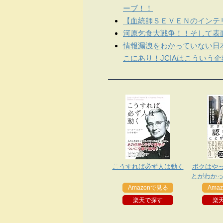
ーブ！！
【血統師ＳＥＶＥＮのインテリ
河原乞食大戦争！！そして表
情報漏洩をわかっていない日
こにあり！JCIAはこういう
こうすれば必ず人は動く
ボクはや
とがわかっ
症になっ
Amazonで見る
Ama
本人に
楽天で探す
楽