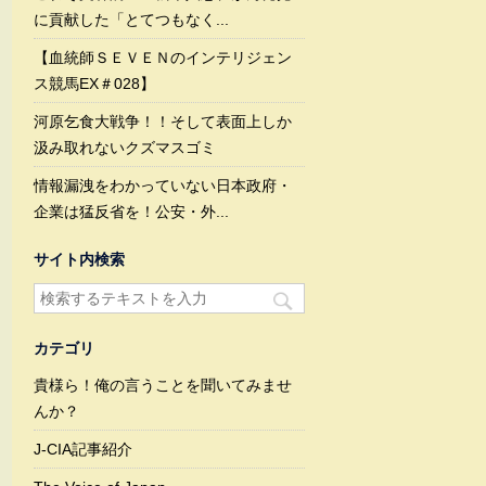
に貢献した「とてつもなく...
【血統師ＳＥＶＥＮのインテリジェン
ス競馬EX＃028】
河原乞食大戦争！！そして表面上しか
汲み取れないクズマスゴミ
情報漏洩をわかっていない日本政府・
企業は猛反省を！公安・外...
サイト内検索
カテゴリ
貴様ら！俺の言うことを聞いてみませ
んか？
J-CIA記事紹介