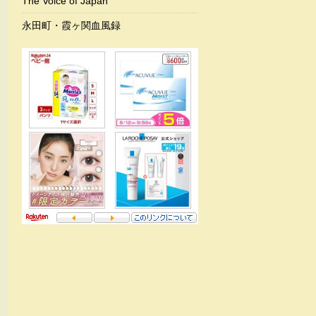
The Voice of Japan
永田町・霞ヶ関血風録