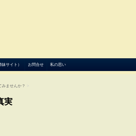
（姉妹サイト）
お問合せ
私の思い
てみませんか？
>
真実