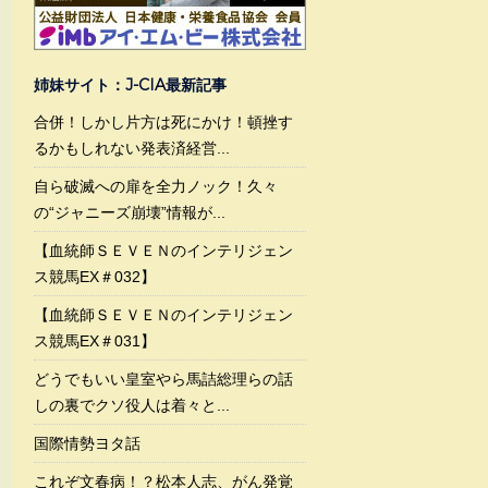
姉妹サイト：J-CIA最新記事
合併！しかし片方は死にかけ！頓挫す
るかもしれない発表済経営...
自ら破滅への扉を全力ノック！久々
の“ジャニーズ崩壊”情報が...
【血統師ＳＥＶＥＮのインテリジェン
ス競馬EX＃032】
【血統師ＳＥＶＥＮのインテリジェン
ス競馬EX＃031】
どうでもいい皇室やら馬詰総理らの話
しの裏でクソ役人は着々と...
国際情勢ヨタ話
これぞ文春病！？松本人志、がん発覚