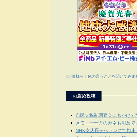
-
貴様ら！俺の言うことを聞いてみま
お薦め投稿
自民党税制調査会にもかけて
メモ・一千万のカネも用意で
NHK支店長テヘランにて拘