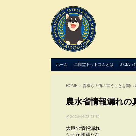
ホーム
二階堂ドットコムとは
J-CIA
HOME
>
貴様ら！俺の言うことを聞い
農水省情報漏れの
2026/01/23 23:10
大臣の情報漏れ
シナか朝鮮だな