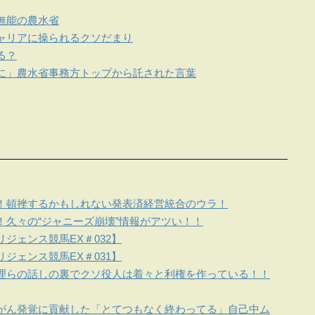
無能の農水省
ャリアに操られるクソだまり
る？
に」農水省事務方トップから託された言葉
！頓挫するかもしれない発表済経営統合のウラ！
！久々の“ジャニーズ崩壊”情報がアツい！！
ジェンス競馬EX＃032】
ジェンス競馬EX＃031】
理らの話しの裏でクソ役人は着々と利権を作っている！！
がん発覚に貢献した「とてつもなく終わってる」自己中ム