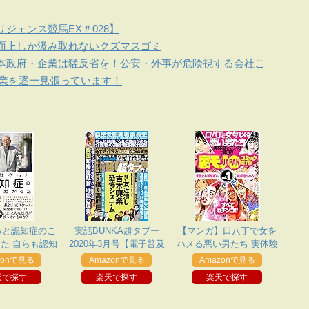
ジェンス競馬EX＃028】
面上しか汲み取れないクズマスゴミ
本政府・企業は猛反省を！公安・外事が危険視する会社こ
企業を逐一見張っています！
っと認知症のこ
実話BUNKA超タブー
【マンガ】口八丁で女を
た 自らも認知
2020年3月号【電子普及
ハメる悪い男たち 実体験
た専門医が、日
版】
を再現★淫乱女も清楚系
zonで見る
Amazonで見る
Amazonで見る
伝えたい遺言
も結局抱かれる・・★平
天で探す
楽天で探す
楽天で探す
日イオンのフードコート
でヤンママたちがナンパ