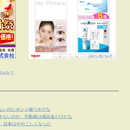
せんか？
ないのにホント嘘つきだな
きないのか。不動産は保証金だけだな
束 日本はややこしくなった