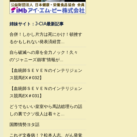
姉妹サイト：J-CIA最新記事
合併！しかし片方は死にかけ！頓挫す
るかもしれない発表済経営...
自ら破滅への扉を全力ノック！久々
の“ジャニーズ崩壊”情報が...
【血統師ＳＥＶＥＮのインテリジェン
ス競馬EX＃032】
【血統師ＳＥＶＥＮのインテリジェン
ス競馬EX＃031】
どうでもいい皇室やら馬詰総理らの話
しの裏でクソ役人は着々と...
国際情勢ヨタ話
これぞ文春病！？松本人志、がん発覚