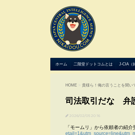
ホーム
二階堂ドットコムとは
J-CIA
HOME
>
貴様ら！俺の言うことを聞い
司法取引だな 弁
2026/02/05 20:16
「モームリ」から依頼者の紹介
etail=1&utm_source=line&utm