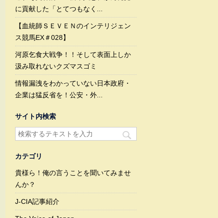
に貢献した「とてつもなく...
【血統師ＳＥＶＥＮのインテリジェン
ス競馬EX＃028】
河原乞食大戦争！！そして表面上しか
汲み取れないクズマスゴミ
情報漏洩をわかっていない日本政府・
企業は猛反省を！公安・外...
サイト内検索
カテゴリ
貴様ら！俺の言うことを聞いてみませ
んか？
J-CIA記事紹介