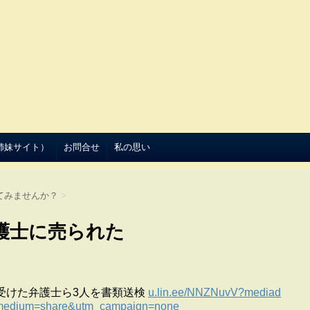
（姉妹サイト）
お問合せ
私の思い
てみませんか？
>
護士に売られた
受けた弁護士ら3人を書類送検
u.lin.ee/NNZNuvV?mediad
_medium=share&utm_campaign=none