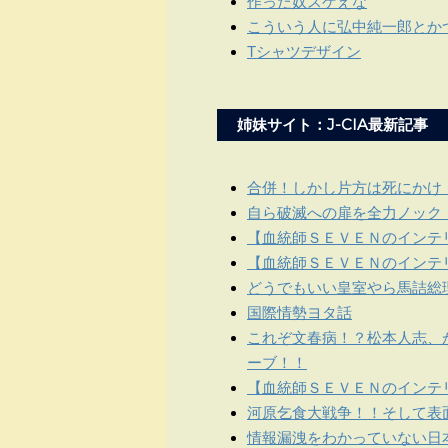
作った奴スゲえな
こういう人に弘中純一郎とか
Tシャツデザイン
姉妹サイト：J-CIA最新記事
合併！しかし片方は死にかけ
自ら破滅への扉を全力ノック
【血統師ＳＥＶＥＮのインテリ
【血統師ＳＥＶＥＮのインテリ
どうでもいい皇室やら馬詰総
国際情勢ヨタ話
これぞ文春病！？松本人志、
ーブ！！
【血統師ＳＥＶＥＮのインテリ
河原乞食大戦争！！そして表
情報漏洩をわかっていない日