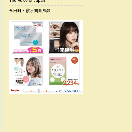
The Voice of Japan
永田町・霞ヶ関血風録