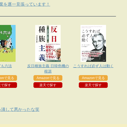
企業を逐一見張っています！
ども六法
反日種族主義 日韓危機の
こうすれば必ず人は動く
根源
zonで見る
Amazonで見る
Amazonで見る
天で探す
楽天で探す
楽天で探す
ル潰して悪かったな笑