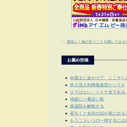
-
貴様ら！俺の言うことを聞いてみま
お薦め投稿
弁護士に金かけて、ここぞと
外人流入利権推進室だってさ
人ではない、ベトナ虫である
地獄に一番近い島
衆議院を解散する
長引くと女衒の話が表に出る
もうこういうの一掃するには