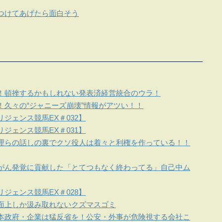
つけてあげたら面白そう
！頓挫するかもしれない発表済経営統合のウラ！
！久々の“ジャニーズ崩壊”情報がアツい！！
ジェンス競馬EX＃032】
ジェンス競馬EX＃031】
理らの話しの裏でクソ役人は着々と利権を作っている！！
がん発覚に貢献した「とてつもなく終わってる」自己中ム
ジェンス競馬EX＃028】
面上しか汲み取れないクズマスゴミ
本政府・企業は猛反省を！公安・外事が危険視する会社こ