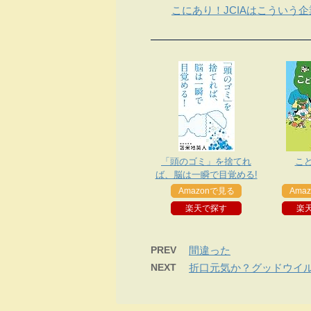
こにあり！JCIAはこういう
「頭のゴミ」を捨てれ
こ
ば、脳は一瞬で目覚める!
Amazonで見る
Ama
楽天で探す
楽
PREV
間違った
NEXT
折口元気か？グッドウイ