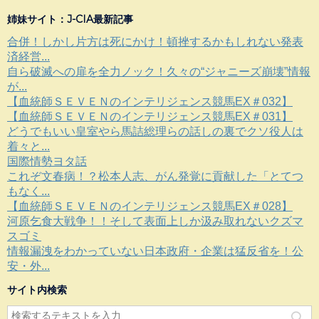
姉妹サイト：J-CIA最新記事
合併！しかし片方は死にかけ！頓挫するかもしれない発表
済経営...
自ら破滅への扉を全力ノック！久々の“ジャニーズ崩壊”情報
が...
【血統師ＳＥＶＥＮのインテリジェンス競馬EX＃032】
【血統師ＳＥＶＥＮのインテリジェンス競馬EX＃031】
どうでもいい皇室やら馬詰総理らの話しの裏でクソ役人は
着々と...
国際情勢ヨタ話
これぞ文春病！？松本人志、がん発覚に貢献した「とてつ
もなく...
【血統師ＳＥＶＥＮのインテリジェンス競馬EX＃028】
河原乞食大戦争！！そして表面上しか汲み取れないクズマ
スゴミ
情報漏洩をわかっていない日本政府・企業は猛反省を！公
安・外...
サイト内検索