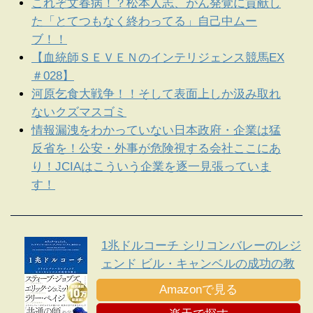
これぞ文春病！？松本人志、がん発覚に貢献し
た「とてつもなく終わってる」自己中ムー
ブ！！
【血統師ＳＥＶＥＮのインテリジェンス競馬EX
＃028】
河原乞食大戦争！！そして表面上しか汲み取れ
ないクズマスゴミ
情報漏洩をわかっていない日本政府・企業は猛
反省を！公安・外事が危険視する会社ここにあ
り！JCIAはこういう企業を逐一見張っていま
す！
1兆ドルコーチ シリコンバレーのレジ
ェンド ビル・キャンベルの成功の教
え
Amazonで見る