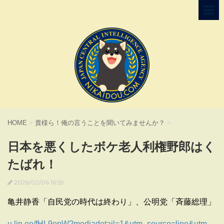
HOME
>
貴様ら！俺の言うことを聞いてみませんか？
>
日本を悪くしたボケ老人利権野郎はく
たばれ！
2026/02/06 16:59
亀井静香「自民党の時代は終わり」、公明党「斉藤総理」
u.lin.ee/fHL9opW?mediadetail=1&utm_source=line&utm_