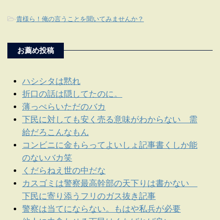
-
貴様ら！俺の言うことを聞いてみませんか？
お薦め投稿
ハシシタは黙れ
折口の話は隠してたのに。
薄っぺらいただのバカ
下民に対しても安く売る意味がわからない 需
給だろこんなもん
コンビニに金もらってよいしょ記事書くしか能
のないバカ笑
くだらねえ世の中だな
カスゴミは警察最高幹部の天下りは書かない
下民に寄り添うフリのガス抜き記事
警察は当てにならない。もはや私兵が必要