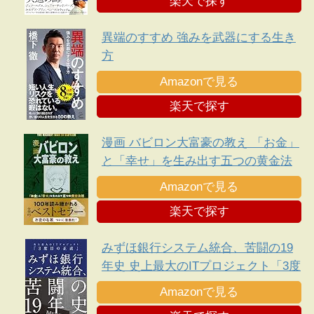
楽天で探す
異端のすすめ 強みを武器にする生き
方
Amazonで見る
楽天で探す
漫画 バビロン大富豪の教え 「お金」
と「幸せ」を生み出す五つの黄金法
則
Amazonで見る
楽天で探す
みずほ銀行システム統合、苦闘の19
年史 史上最大のITプロジェクト「3度
目の正直」
Amazonで見る