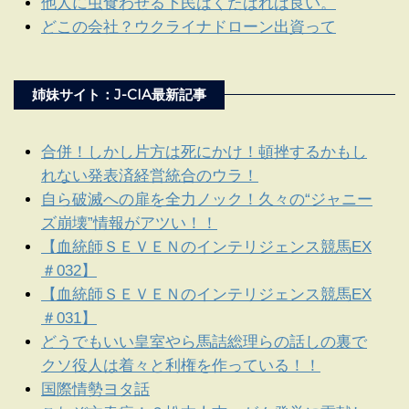
他人に虫食わせる下民はくたばれば良い。
どこの会社？ウクライナドローン出資って
姉妹サイト：J-CIA最新記事
合併！しかし片方は死にかけ！頓挫するかもし
れない発表済経営統合のウラ！
自ら破滅への扉を全力ノック！久々の“ジャニー
ズ崩壊”情報がアツい！！
【血統師ＳＥＶＥＮのインテリジェンス競馬EX
＃032】
【血統師ＳＥＶＥＮのインテリジェンス競馬EX
＃031】
どうでもいい皇室やら馬詰総理らの話しの裏で
クソ役人は着々と利権を作っている！！
国際情勢ヨタ話