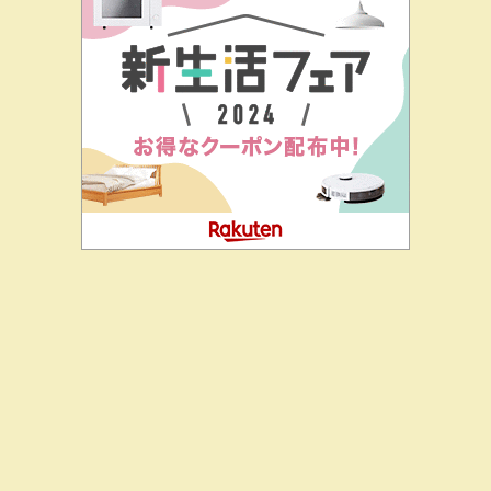
二階堂ドットコムとは
私の思い
J-CIA（姉妹サイト）
お問
合せ
知り合いより・感じ悪いdocomoショッ
プの続き