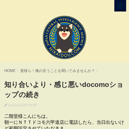
HOME
>
貴様ら！俺の言うことを聞いてみませんか？
>
知り合いより・感じ悪いdocomoショ
ップの続き
2026/02/07 19:57
二階堂様こんにちは。
朝一にＮＴＴドコモ六甲道店に電話したら、当日出ないけ
ど初期設定させていただきま