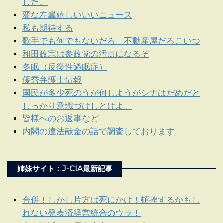
した。
変な左翼嬉しいいいニュース
私も期待する
歌手でも何でもないだろ 不動産屋だろこいつ
和田政宗は参政党の汚点になるぞ
冬眠（反復性過眠症）
優秀弁護士情報
国民が多少死のうが何しようがシナはだめだと
しっかり意識づけしとけよ。
皆様へのお返事など
内閣の違法献金の話で調査しております
姉妹サイト：J-CIA最新記事
合併！しかし片方は死にかけ！頓挫するかもし
れない発表済経営統合のウラ！