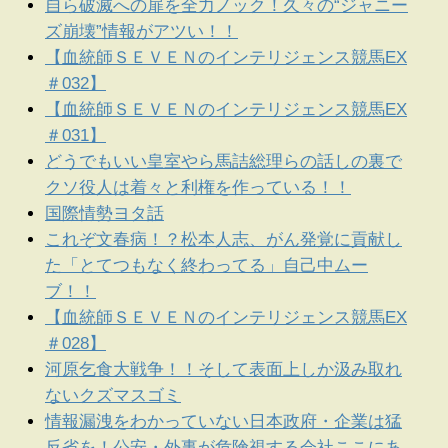
自ら破滅への扉を全力ノック！久々の“ジャニー
ズ崩壊”情報がアツい！！
【血統師ＳＥＶＥＮのインテリジェンス競馬EX
＃032】
【血統師ＳＥＶＥＮのインテリジェンス競馬EX
＃031】
どうでもいい皇室やら馬詰総理らの話しの裏で
クソ役人は着々と利権を作っている！！
国際情勢ヨタ話
これぞ文春病！？松本人志、がん発覚に貢献し
た「とてつもなく終わってる」自己中ムー
ブ！！
【血統師ＳＥＶＥＮのインテリジェンス競馬EX
＃028】
河原乞食大戦争！！そして表面上しか汲み取れ
ないクズマスゴミ
情報漏洩をわかっていない日本政府・企業は猛
反省を！公安・外事が危険視する会社ここにあ