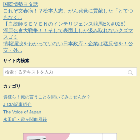
国際情勢ヨタ話
これぞ文春病！？松本人志、がん発覚に貢献した「とてつ
もなく...
【血統師ＳＥＶＥＮのインテリジェンス競馬EX＃028】
河原乞食大戦争！！そして表面上しか汲み取れないクズマ
スゴミ
情報漏洩をわかっていない日本政府・企業は猛反省を！公
安・外...
サイト内検索
カテゴリ
貴様ら！俺の言うことを聞いてみませんか？
J-CIA記事紹介
The Voice of Japan
永田町・霞ヶ関血風録