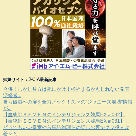
姉妹サイト：J-CIA最新記事
合併！しかし片方は死にかけ！頓挫するかもしれない発表
済経営...
自ら破滅への扉を全力ノック！久々の“ジャニーズ崩壊”情報
が...
【血統師ＳＥＶＥＮのインテリジェンス競馬EX＃032】
【血統師ＳＥＶＥＮのインテリジェンス競馬EX＃031】
どうでもいい皇室やら馬詰総理らの話しの裏でクソ役人は
着々と...