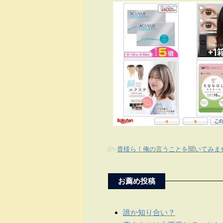
-
貴様ら！俺の言うことを聞いてみま
お薦め投稿
誰か知り合い？