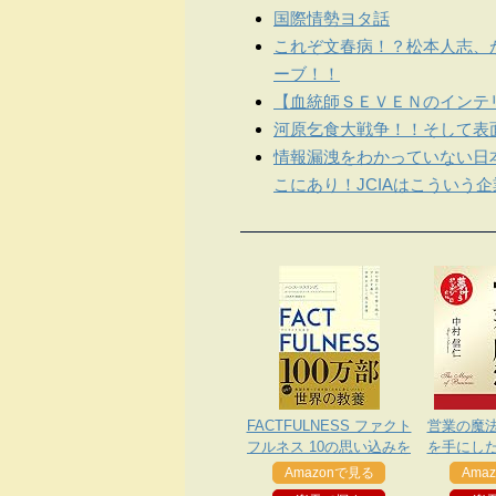
国際情勢ヨタ話
これぞ文春病！？松本人志、
ーブ！！
【血統師ＳＥＶＥＮのインテリ
河原乞食大戦争！！そして表
情報漏洩をわかっていない日
こにあり！JCIAはこういう
FACTFULNESS ファクト
営業の魔
フルネス 10の思い込みを
を手にし
乗り越え、データを基に
Amazonで見る
Ama
世界を正しく見る習慣