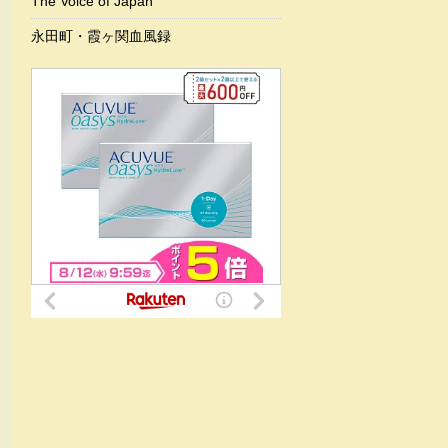
The Voice of Japan
永田町・霞ヶ関血風録