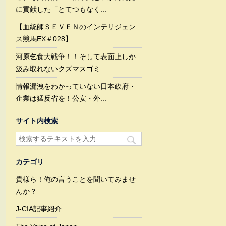
に貢献した「とてつもなく...
【血統師ＳＥＶＥＮのインテリジェン
ス競馬EX＃028】
河原乞食大戦争！！そして表面上しか
汲み取れないクズマスゴミ
情報漏洩をわかっていない日本政府・
企業は猛反省を！公安・外...
サイト内検索
カテゴリ
貴様ら！俺の言うことを聞いてみませ
んか？
J-CIA記事紹介