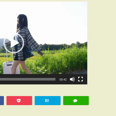
00:42
B!