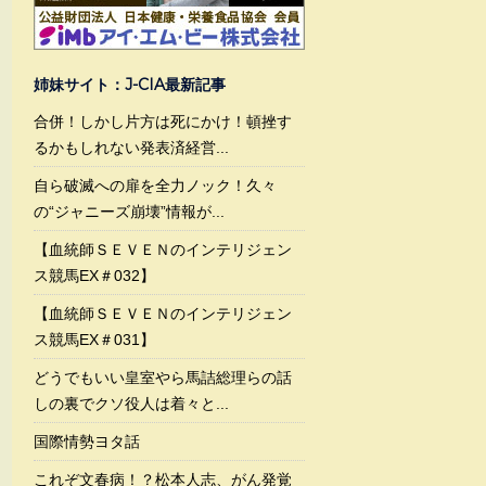
姉妹サイト：J-CIA最新記事
合併！しかし片方は死にかけ！頓挫す
るかもしれない発表済経営...
自ら破滅への扉を全力ノック！久々
の“ジャニーズ崩壊”情報が...
【血統師ＳＥＶＥＮのインテリジェン
ス競馬EX＃032】
【血統師ＳＥＶＥＮのインテリジェン
ス競馬EX＃031】
どうでもいい皇室やら馬詰総理らの話
しの裏でクソ役人は着々と...
国際情勢ヨタ話
これぞ文春病！？松本人志、がん発覚