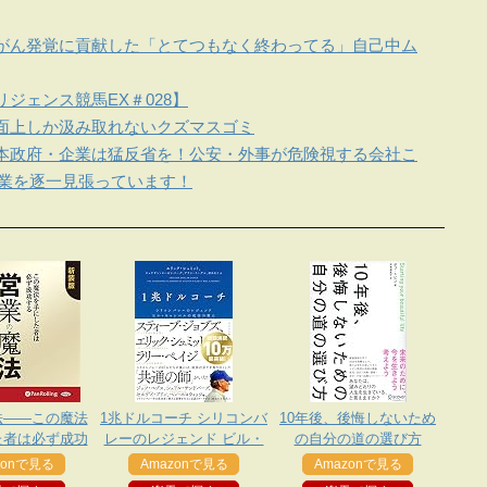
がん発覚に貢献した「とてつもなく終わってる」自己中ム
ジェンス競馬EX＃028】
面上しか汲み取れないクズマスゴミ
本政府・企業は猛反省を！公安・外事が危険視する会社こ
企業を逐一見張っています！
法――この魔法
1兆ドルコーチ シリコンバ
10年後、後悔しないため
た者は必ず成功
レーのレジェンド ビル・
の自分の道の選び方
する
キャンベルの成功の教え
zonで見る
Amazonで見る
Amazonで見る