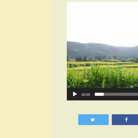
動
画
プ
レ
ー
ヤ
ー
00:00