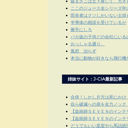
森まさこは土下座して、カネ
ここのジュース全シリーズ年
田舎者はクソしかいない士頭
半導体の相談を受けているが
勝手にしろ
バカ坂の子供どの会社にいる
おっしゃる通り。
風邪 治らず
本当に動物が好きなら飛行機
姉妹サイト：J-CIA最新記事
合併！しかし片方は死にかけ
自ら破滅への扉を全力ノック
【血統師ＳＥＶＥＮのインテリ
【血統師ＳＥＶＥＮのインテリ
どうでもいい皇室やら馬詰総