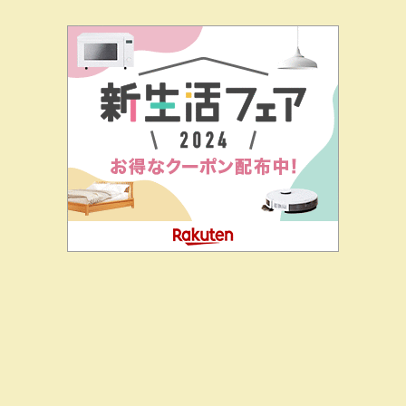
二階堂ドットコムとは
私の思い
J-CIA（姉妹サイト）
お問
合せ
レイセオン買ってた？