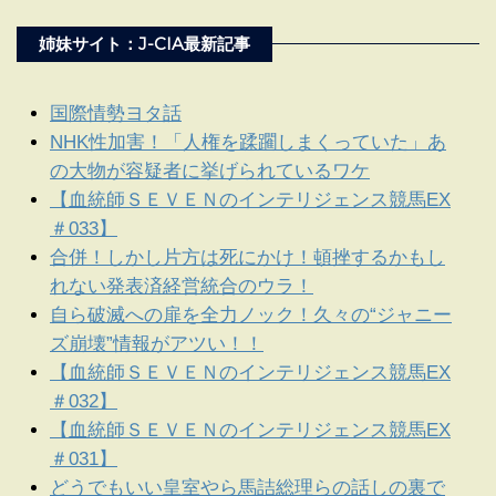
姉妹サイト：J-CIA最新記事
国際情勢ヨタ話
NHK性加害！「人権を蹂躙しまくっていた」あ
の大物が容疑者に挙げられているワケ
【血統師ＳＥＶＥＮのインテリジェンス競馬EX
＃033】
合併！しかし片方は死にかけ！頓挫するかもし
れない発表済経営統合のウラ！
自ら破滅への扉を全力ノック！久々の“ジャニー
ズ崩壊”情報がアツい！！
【血統師ＳＥＶＥＮのインテリジェンス競馬EX
＃032】
【血統師ＳＥＶＥＮのインテリジェンス競馬EX
＃031】
どうでもいい皇室やら馬詰総理らの話しの裏で