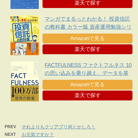
楽天で探す
マンガでまるっとわかる！ 投資信託
の教科書 カラー版 資産運用勉強シリ
ーズ
Amazonで見る
楽天で探す
FACTFULNESS ファクトフルネス 10
の思い込みを乗り越え、データを基
に世界を正しく見る習慣
Amazonで見る
楽天で探す
PREV
それよりもクソアプリ何とかしろ！
NEXT
お元気ですか？