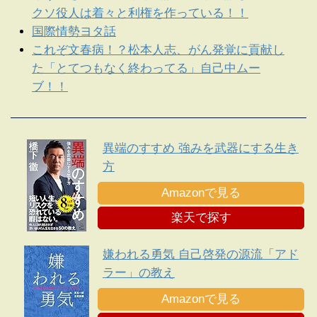
クソ役人は着々と利権を作っている！！
国際情勢ヨタ話
これぞ文春病！？松本人志、がん発覚に貢献し
た「とてつもなく終わってる」自己中ムー
ブ！！
異端のすすめ 強みを武器にする生き
方
Amazonで見る
楽天で探す
嫌われる勇気 自己啓発の源流「アド
ラー」の教え
Amazonで見る