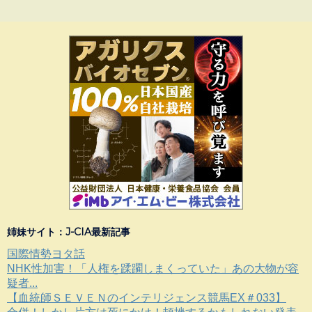
姉妹サイト：J-CIA最新記事
国際情勢ヨタ話
NHK性加害！「人権を蹂躙しまくっていた」あの大物が容
疑者...
【血統師ＳＥＶＥＮのインテリジェンス競馬EX＃033】