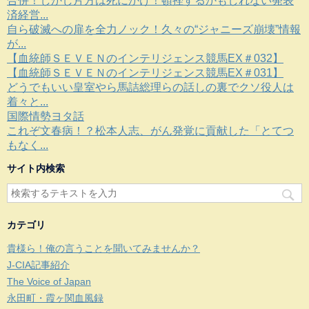
合併！しかし片方は死にかけ！頓挫するかもしれない発表
済経営...
自ら破滅への扉を全力ノック！久々の“ジャニーズ崩壊”情報
が...
【血統師ＳＥＶＥＮのインテリジェンス競馬EX＃032】
【血統師ＳＥＶＥＮのインテリジェンス競馬EX＃031】
どうでもいい皇室やら馬詰総理らの話しの裏でクソ役人は
着々と...
国際情勢ヨタ話
これぞ文春病！？松本人志、がん発覚に貢献した「とてつ
もなく...
サイト内検索
カテゴリ
貴様ら！俺の言うことを聞いてみませんか？
J-CIA記事紹介
The Voice of Japan
永田町・霞ヶ関血風録