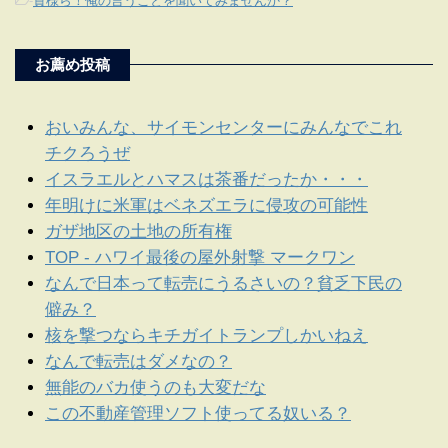
-
貴様ら！俺の言うことを聞いてみませんか？
お薦め投稿
おいみんな、サイモンセンターにみんなでこれ
チクろうぜ
イスラエルとハマスは茶番だったか・・・
年明けに米軍はベネズエラに侵攻の可能性
ガザ地区の土地の所有権
TOP - ハワイ最後の屋外射撃 マークワン
なんで日本って転売にうるさいの？貧乏下民の
僻み？
核を撃つならキチガイトランプしかいねえ
なんで転売はダメなの？
無能のバカ使うのも大変だな
この不動産管理ソフト使ってる奴いる？