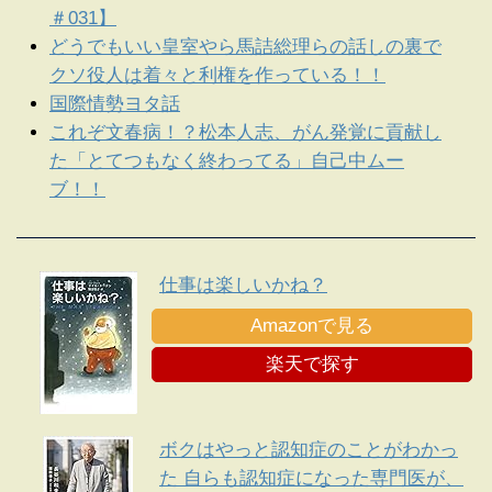
＃031】
どうでもいい皇室やら馬詰総理らの話しの裏で
クソ役人は着々と利権を作っている！！
国際情勢ヨタ話
これぞ文春病！？松本人志、がん発覚に貢献し
た「とてつもなく終わってる」自己中ムー
ブ！！
仕事は楽しいかね？
Amazonで見る
楽天で探す
ボクはやっと認知症のことがわかっ
た 自らも認知症になった専門医が、