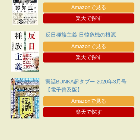
日本人に伝えたい遺言
Amazonで見る
楽天で探す
反日種族主義 日韓危機の根源
Amazonで見る
楽天で探す
実話BUNKA超タブー 2020年3月号
【電子普及版】
Amazonで見る
楽天で探す