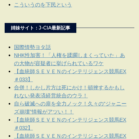
こういうのを下民という
姉妹サイト：J-CIA最新記事
国際情勢ヨタ話
NHK性加害！「人権を蹂躙しまくっていた」あ
の大物が容疑者に挙げられているワケ
【血統師ＳＥＶＥＮのインテリジェンス競馬EX
＃033】
合併！しかし片方は死にかけ！頓挫するかもし
れない発表済経営統合のウラ！
自ら破滅への扉を全力ノック！久々の“ジャニー
ズ崩壊”情報がアツい！！
【血統師ＳＥＶＥＮのインテリジェンス競馬EX
＃032】
【血統師ＳＥＶＥＮのインテリジェンス競馬EX