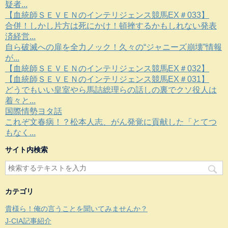
疑者...
【血統師ＳＥＶＥＮのインテリジェンス競馬EX＃033】
合併！しかし片方は死にかけ！頓挫するかもしれない発表
済経営...
自ら破滅への扉を全力ノック！久々の“ジャニーズ崩壊”情報
が...
【血統師ＳＥＶＥＮのインテリジェンス競馬EX＃032】
【血統師ＳＥＶＥＮのインテリジェンス競馬EX＃031】
どうでもいい皇室やら馬詰総理らの話しの裏でクソ役人は
着々と...
国際情勢ヨタ話
これぞ文春病！？松本人志、がん発覚に貢献した「とてつ
もなく...
サイト内検索
カテゴリ
貴様ら！俺の言うことを聞いてみませんか？
J-CIA記事紹介