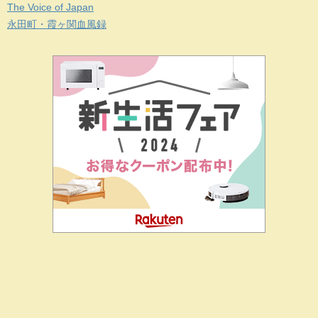
The Voice of Japan
永田町・霞ヶ関血風録
二階堂ドットコムとは
私の思い
J-CIA（姉妹サイト）
お問
合せ