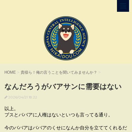
HOME
>
貴様ら！俺の言うことを聞いてみませんか？
>
なんだろうがバアサンに需要はない
2026/04/21 18:22
以上。
ブスとババアに人権はないといつも言ってる通り。
今のババアはババアのくせになんか自分を立ててくれるだ