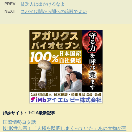
PREV
貧乏人は出かけるなよ
NEXT
スパイは闇から闇への暗殺でよい
姉妹サイト：J-CIA最新記事
国際情勢ヨタ話
NHK性加害！「人権を蹂躙しまくっていた」あの大物が容