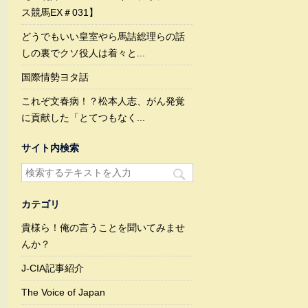
ス競馬EX＃031】
どうでもいい皇室やら馬詰総理らの話
しの裏でクソ役人は着々と...
国際情勢ヨタ話
これぞ文春病！？松本人志、がん発覚
に貢献した「とてつもなく...
サイト内検索
カテゴリ
貴様ら！俺の言うことを聞いてみませ
んか？
J-CIA記事紹介
The Voice of Japan