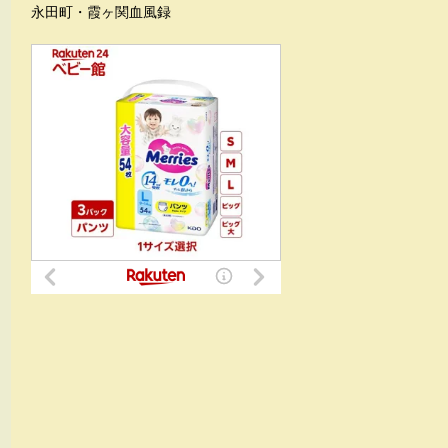
永田町・霞ヶ関血風録