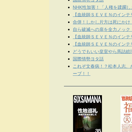
NHK性加害！「人権を蹂躙
【血統師ＳＥＶＥＮのインテリ
合併！しかし片方は死にかけ
自ら破滅への扉を全力ノック
【血統師ＳＥＶＥＮのインテリ
【血統師ＳＥＶＥＮのインテリ
どうでもいい皇室やら馬詰総
国際情勢ヨタ話
これぞ文春病！？松本人志、
ーブ！！