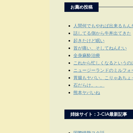
お薦め投稿
人間何でもやれば出来るもん
話してる側から牛丼出てきた
起きたけど眠い
首が痛い、そしてねんむい
全身麻酔治療
これから忙しくなるというの
ニュージーランドのミルフォ
胃腸もヤバい。こりゃあちょ
石だらけ。。。
熊本ヤバいね
姉妹サイト：J-CIA最新記事
国際情勢ヨタ話