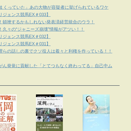
しまくっていた」あの大物が容疑者に挙げられているワケ
ジェンス競馬EX＃033】
！頓挫するかもしれない発表済経営統合のウラ！
！久々の“ジャニーズ崩壊”情報がアツい！！
ジェンス競馬EX＃032】
ジェンス競馬EX＃031】
理らの話しの裏でクソ役人は着々と利権を作っている！！
がん発覚に貢献した「とてつもなく終わってる」自己中ム