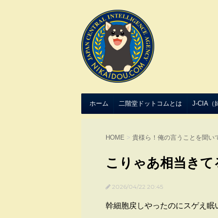
ホーム
二階堂ドットコムとは
J-CIA
HOME
>
貴様ら！俺の言うことを聞い
こりゃあ相当きて
2026/04/22 20:45
幹細胞戻しやったのにスゲえ眠