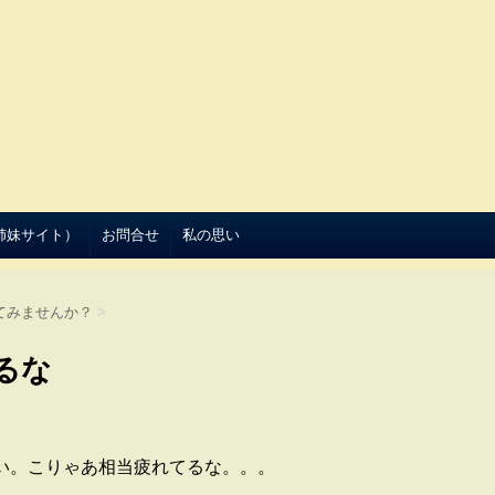
（姉妹サイト）
お問合せ
私の思い
てみませんか？
>
るな
い。こりゃあ相当疲れてるな。。。