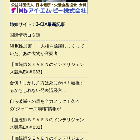
姉妹サイト：J-CIA最新記事
国際情勢ヨタ話
NHK性加害！「人権を蹂躙しまくって
いた」あの大物が容疑者...
【血統師ＳＥＶＥＮのインテリジェン
ス競馬EX＃033】
合併！しかし片方は死にかけ！頓挫す
るかもしれない発表済経営...
自ら破滅への扉を全力ノック！久々
の“ジャニーズ崩壊”情報が...
【血統師ＳＥＶＥＮのインテリジェン
ス競馬EX＃032】
【血統師ＳＥＶＥＮのインテリジェン