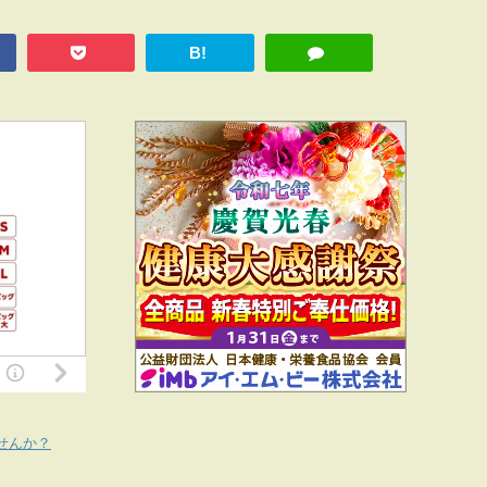
B!
せんか？