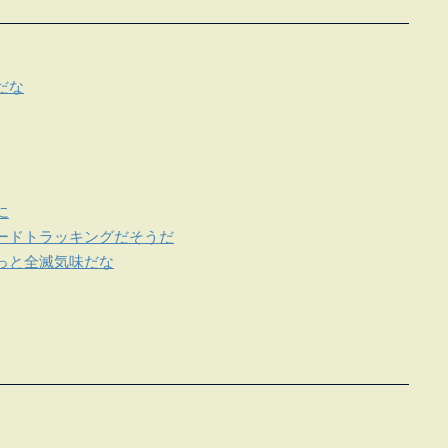
だな
に
ードトラッキングだそうだ
っと全滅気味だな