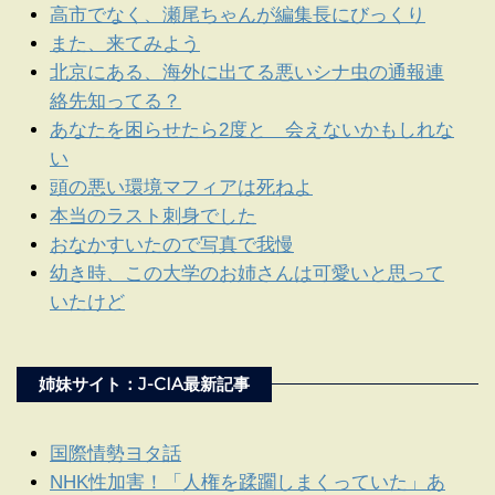
高市でなく、瀬尾ちゃんが編集長にびっくり
また、来てみよう
北京にある、海外に出てる悪いシナ虫の通報連
絡先知ってる？
あなたを困らせたら2度と 会えないかもしれな
い
頭の悪い環境マフィアは死ねよ
本当のラスト刺身でした
おなかすいたので写真で我慢
幼き時、この大学のお姉さんは可愛いと思って
いたけど
姉妹サイト：J-CIA最新記事
国際情勢ヨタ話
NHK性加害！「人権を蹂躙しまくっていた」あ