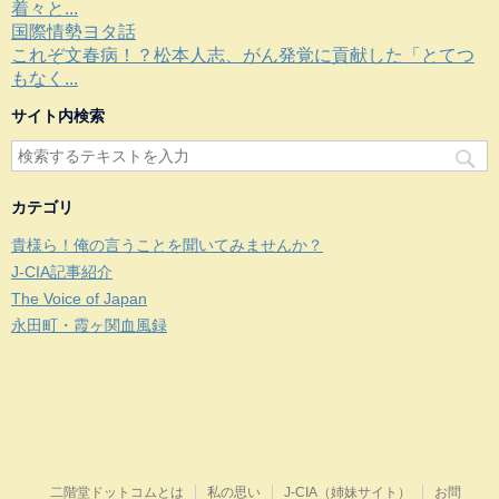
着々と...
国際情勢ヨタ話
これぞ文春病！？松本人志、がん発覚に貢献した「とてつ
もなく...
サイト内検索
カテゴリ
貴様ら！俺の言うことを聞いてみませんか？
J-CIA記事紹介
The Voice of Japan
永田町・霞ヶ関血風録