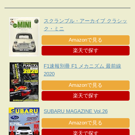
スクランブル・アーカイブ クラシッ
ク・ミニ
Amazonで見る
楽天で探す
F1速報別冊 F1 メカニズム 最前線
2020
Amazonで見る
楽天で探す
SUBARU MAGAZINE Vol.26
Amazonで見る
楽天で探す