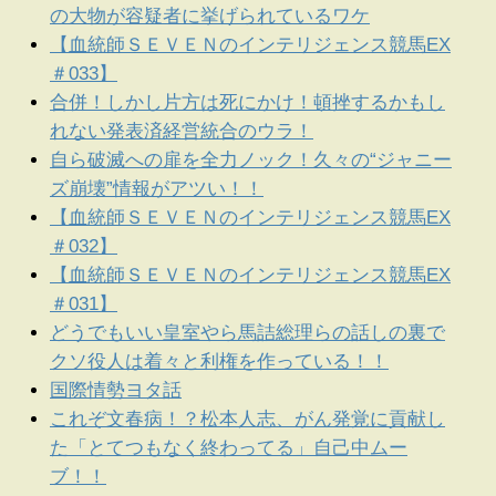
の大物が容疑者に挙げられているワケ
【血統師ＳＥＶＥＮのインテリジェンス競馬EX
＃033】
合併！しかし片方は死にかけ！頓挫するかもし
れない発表済経営統合のウラ！
自ら破滅への扉を全力ノック！久々の“ジャニー
ズ崩壊”情報がアツい！！
【血統師ＳＥＶＥＮのインテリジェンス競馬EX
＃032】
【血統師ＳＥＶＥＮのインテリジェンス競馬EX
＃031】
どうでもいい皇室やら馬詰総理らの話しの裏で
クソ役人は着々と利権を作っている！！
国際情勢ヨタ話
これぞ文春病！？松本人志、がん発覚に貢献し
た「とてつもなく終わってる」自己中ムー
ブ！！