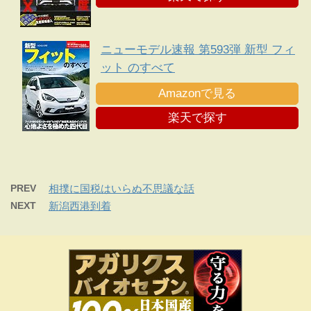
ニューモデル速報 第593弾 新型 フィ
ット のすべて
Amazonで見る
楽天で探す
PREV
相撲に国税はいらぬ不思議な話
NEXT
新潟西港到着