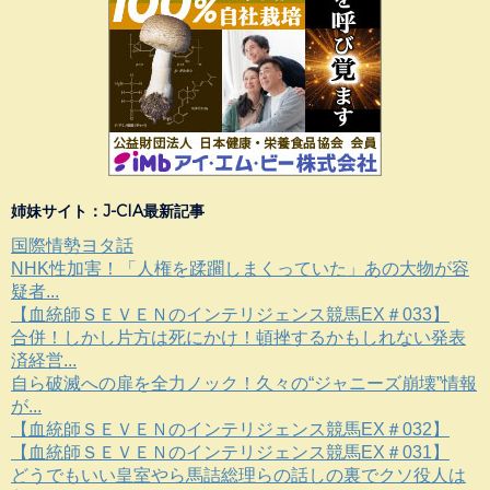
姉妹サイト：J-CIA最新記事
国際情勢ヨタ話
NHK性加害！「人権を蹂躙しまくっていた」あの大物が容
疑者...
【血統師ＳＥＶＥＮのインテリジェンス競馬EX＃033】
合併！しかし片方は死にかけ！頓挫するかもしれない発表
済経営...
自ら破滅への扉を全力ノック！久々の“ジャニーズ崩壊”情報
が...
【血統師ＳＥＶＥＮのインテリジェンス競馬EX＃032】
【血統師ＳＥＶＥＮのインテリジェンス競馬EX＃031】
どうでもいい皇室やら馬詰総理らの話しの裏でクソ役人は