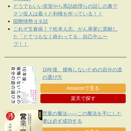
どうでもいい皇室やら馬詰総理らの話しの裏で
クソ役人は着々と利権を作っている！！
国際情勢ヨタ話
これぞ文春病！？松本人志、がん発覚に貢献し
た「とてつもなく終わってる」自己中ムー
ブ！！
10年後、後悔しないための自分の道
の選び方
Amazonで見る
楽天で探す
営業の魔法――この魔法を手にした
者は必ず成功する