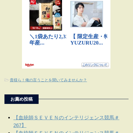
-
貴様ら！俺の言うことを聞いてみませんか？
お薦め投稿
【血統師ＳＥＶＥＮのインテリジェンス競馬＃
267】