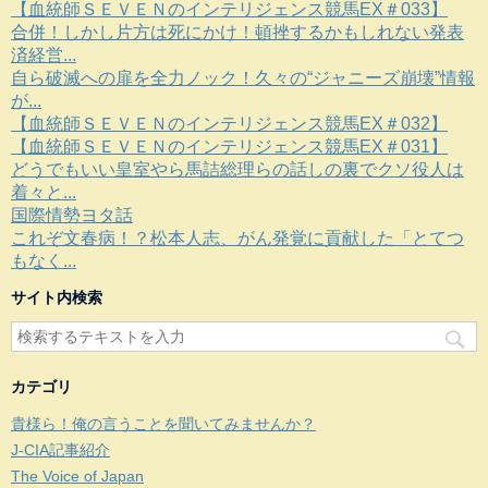
【血統師ＳＥＶＥＮのインテリジェンス競馬EX＃033】
合併！しかし片方は死にかけ！頓挫するかもしれない発表
済経営...
自ら破滅への扉を全力ノック！久々の“ジャニーズ崩壊”情報
が...
【血統師ＳＥＶＥＮのインテリジェンス競馬EX＃032】
【血統師ＳＥＶＥＮのインテリジェンス競馬EX＃031】
どうでもいい皇室やら馬詰総理らの話しの裏でクソ役人は
着々と...
国際情勢ヨタ話
これぞ文春病！？松本人志、がん発覚に貢献した「とてつ
もなく...
サイト内検索
カテゴリ
貴様ら！俺の言うことを聞いてみませんか？
J-CIA記事紹介
The Voice of Japan