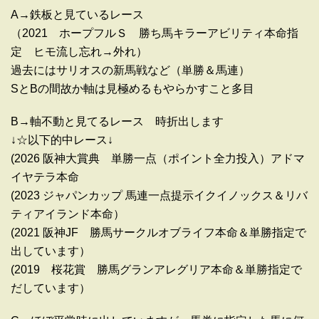
A→鉄板と見ているレース
（2021 ホープフルＳ 勝ち馬キラーアビリティ本命指
定 ヒモ流し忘れ→外れ）
過去にはサリオスの新馬戦など（単勝＆馬連）
SとBの間故か軸は見極めるもやらかすこと多目
B→軸不動と見てるレース 時折出します
↓☆以下的中レース↓
(2026 阪神大賞典 単勝一点（ポイント全力投入）アドマ
イヤテラ本命
(2023 ジャパンカップ 馬連一点提示イクイノックス＆リバ
ティアイランド本命）
(2021 阪神JF 勝馬サークルオブライフ本命＆単勝指定で
出しています）
(2019 桜花賞 勝馬グランアレグリア本命＆単勝指定で
だしています）