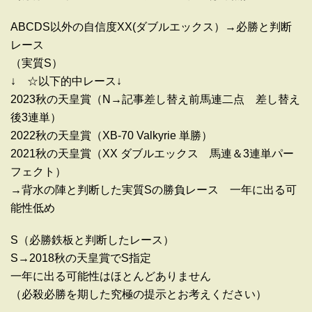
ABCDS以外の自信度XX(ダブルエックス）→必勝と判断
レース
（実質S）
↓ ☆以下的中レース↓
2023秋の天皇賞（N→記事差し替え前馬連二点 差し替え
後3連単）
2022秋の天皇賞（XB-70 Valkyrie 単勝）
2021秋の天皇賞（XX ダブルエックス 馬連＆3連単パー
フェクト）
→背水の陣と判断した実質Sの勝負レース 一年に出る可
能性低め
S（必勝鉄板と判断したレース）
S→2018秋の天皇賞でS指定
一年に出る可能性はほとんどありません
（必殺必勝を期した究極の提示とお考えください）